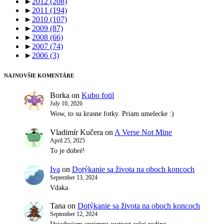
►
2012
(208)
►
2011
(194)
►
2010
(107)
►
2009
(87)
►
2008
(66)
►
2007
(74)
►
2006
(3)
NAJNOVŠIE KOMENTÁRE
Borka
on
Kubo fotil
July 10, 2026
Wow, to su krasne fotky. Priam umelecke :)
Vladimír Kučera
on
A Verse Not Mine
April 25, 2025
To je dobré!
Iva
on
Dotýkanie sa života na oboch koncoch
September 13, 2024
Vdaka.
Tana
on
Dotýkanie sa života na oboch koncoch
September 12, 2024