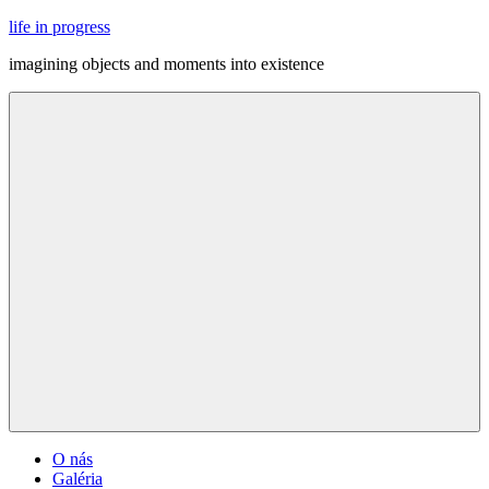
Skip
life in progress
to
imagining objects and moments into existence
content
Menu
O nás
Galéria