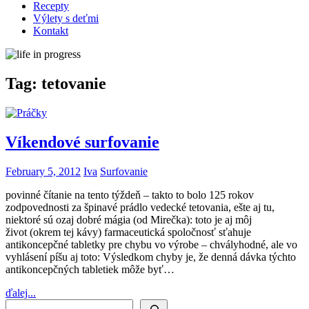
Recepty
Výlety s deťmi
Kontakt
Tag:
tetovanie
Víkendové surfovanie
February 5, 2012
Iva
Surfovanie
povinné čítanie na tento týždeň – takto to bolo 125 rokov
zodpovednosti za špinavé prádlo vedecké tetovania, ešte aj tu,
niektoré sú ozaj dobré mágia (od Mirečka): toto je aj môj
život (okrem tej kávy) farmaceutická spoločnosť sťahuje
antikoncepčné tabletky pre chybu vo výrobe – chvályhodné, ale vo
vyhlásení píšu aj toto: Výsledkom chyby je, že denná dávka týchto
antikoncepčných tabletiek môže byť…
ďalej...
Search