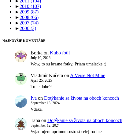
►
2011
(194)
►
2010
(107)
►
2009
(87)
►
2008
(66)
►
2007
(74)
►
2006
(3)
NAJNOVŠIE KOMENTÁRE
Borka
on
Kubo fotil
July 10, 2026
Wow, to su krasne fotky. Priam umelecke :)
Vladimír Kučera
on
A Verse Not Mine
April 25, 2025
To je dobré!
Iva
on
Dotýkanie sa života na oboch koncoch
September 13, 2024
Vdaka.
Tana
on
Dotýkanie sa života na oboch koncoch
September 12, 2024
Vyjadrujem uprimnu sustrast celej rodine.