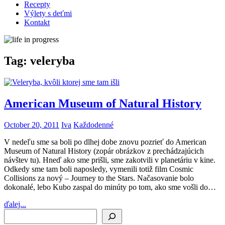
Recepty
Výlety s deťmi
Kontakt
Tag:
veleryba
American Museum of Natural History
October 20, 2011
Iva
Každodenné
V nedeľu sme sa boli po dlhej dobe znovu pozrieť do American
Museum of Natural History (zopár obrázkov z prechádzajúcich
návštev tu). Hneď ako sme prišli, sme zakotvili v planetáriu v kine.
Odkedy sme tam boli naposledy, vymenili totiž film Cosmic
Collisions za nový – Journey to the Stars. Načasovanie bolo
dokonalé, lebo Kubo zaspal do minúty po tom, ako sme vošli do…
ďalej...
Search