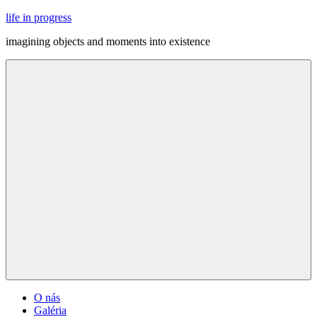
Skip
life in progress
to
imagining objects and moments into existence
content
Menu
O nás
Galéria