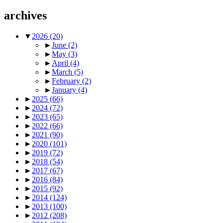
archives
▼
2026
(20)
►
June
(2)
►
May
(3)
►
April
(4)
►
March
(5)
►
February
(2)
►
January
(4)
►
2025
(66)
►
2024
(72)
►
2023
(65)
►
2022
(66)
►
2021
(90)
►
2020
(101)
►
2019
(72)
►
2018
(54)
►
2017
(67)
►
2016
(84)
►
2015
(92)
►
2014
(124)
►
2013
(100)
►
2012
(208)