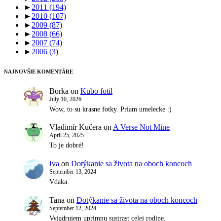
►
2011
(194)
►
2010
(107)
►
2009
(87)
►
2008
(66)
►
2007
(74)
►
2006
(3)
NAJNOVŠIE KOMENTÁRE
Borka
on
Kubo fotil
July 10, 2026
Wow, to su krasne fotky. Priam umelecke :)
Vladimír Kučera
on
A Verse Not Mine
April 25, 2025
To je dobré!
Iva
on
Dotýkanie sa života na oboch koncoch
September 13, 2024
Vdaka.
Tana
on
Dotýkanie sa života na oboch koncoch
September 12, 2024
Vyjadrujem uprimnu sustrast celej rodine.