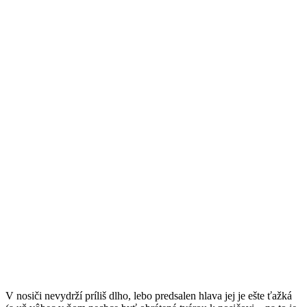
V nosiči nevydrží príliš dlho, lebo predsalen hlava jej je ešte ťažká