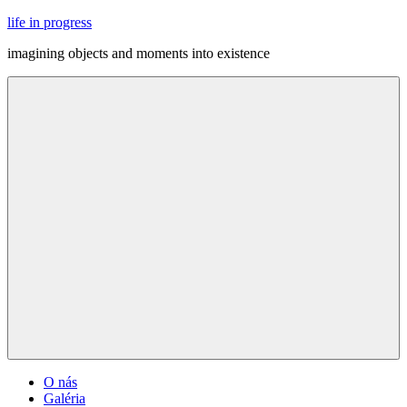
Skip
life in progress
to
imagining objects and moments into existence
content
Menu
O nás
Galéria