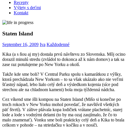
Recepty
Výlety s deťmi
Kontakt
Staten Island
September 16, 2009
Iva
Každodenné
Kika (a s ňou aj my) dostala prvú návštevu zo Slovenska. Môj ocino
dorazil minulú stredu (zvládol to dokonca až k nám domov) a tak sa
zase raz potulujeme po New Yorku a okolí.
Takže kde sme boli? V Central Parku spolu s kamarátkou z výšky,
ktorá prechádzala New Yorkom – to sa však ukázalo ako nie veľmi
šťastný nápad, lebo lialo celý deň a výsledkom kojenia (síce pod
strechou ale na chladnom kameni) bola moja týždenná nádcha.
Cez víkend sme išli kompou na Staten Island (Mišo si konečne po
troch rokoch v New Yorku mohol povedať, že navštívil všetkých
päť štvrtí). V zálive plávala kopa lodičiek vrátane plachetníc, starej
lode a lode s vodnými delami (to by ma ozaj zaujímalo, že čo to
malo znamenať). Vonku sme boli prakticky celý deň a Kika to brala
celkom v pohode – na striedačku v kočíku a v nosiči.