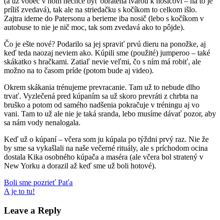
(a už vôbec v ňom nechce byť obrátená tvárou k nosičovi – na to je
príliš zvedavá), tak ale na striedačku s kočíkom to celkom išlo.
Zajtra ideme do Patersonu a berieme iba nosič (lebo s kočíkom v
autobuse to nie je nič moc, tak som zvedavá ako to pôjde).
Čo je ešte nové? Podarilo sa jej spraviť prvú dieru na ponožke, aj
keď teda naozaj neviem ako. Kúpili sme (použité) jumperoo – také
skákatko s hračkami. Zatiaľ nevie veľmi, čo s ním má robiť, ale
možno na to časom príde (potom bude aj video).
Okrem skákania trénujeme prevracanie. Tam už to nebude dlho
trvať. Vyzlečená pred kúpaním sa už skoro prevráti z chrbta na
bruško a potom od samého nadšenia pokračuje v tréningu aj vo
vani. Tam to už ale nie je taká sranda, lebo musíme dávať pozor, aby
sa nám vody nenalogala.
Keď už o kúpaní – včera som ju kúpala po týždni prvý raz. Nie že
by sme sa vykašlali na naše večerné rituály, ale s príchodom ocina
dostala Kika osobného kúpača a maséra (ale včera bol stratený v
New Yorku a dorazil až keď sme už boli hotové).
Post
Previous
Boli sme pozrieť Paťa
Post:
Next
A je to tu!
navigation
Post:
Leave a Reply