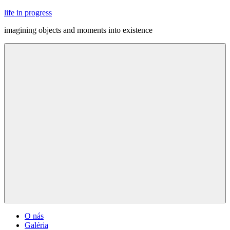
Skip
life in progress
to
imagining objects and moments into existence
content
Menu
O nás
Galéria