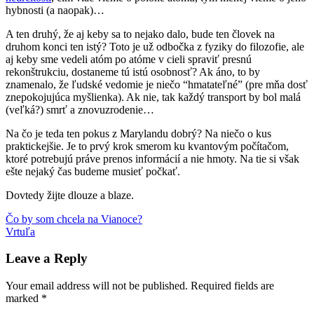
hybnosti (a naopak)…
A ten druhý, že aj keby sa to nejako dalo, bude ten človek na
druhom konci ten istý? Toto je už odbočka z fyziky do filozofie, ale
aj keby sme vedeli atóm po atóme v cieli spraviť presnú
rekonštrukciu, dostaneme tú istú osobnosť? Ak áno, to by
znamenalo, že ľudské vedomie je niečo “hmatateľné” (pre mňa dosť
znepokojujúca myšlienka). Ak nie, tak každý transport by bol malá
(veľká?) smrť a znovuzrodenie…
Na čo je teda ten pokus z Marylandu dobrý? Na niečo o kus
praktickejšie. Je to prvý krok smerom ku kvantovým počítačom,
ktoré potrebujú práve prenos informácií a nie hmoty. Na tie si však
ešte nejaký čas budeme musieť počkať.
Dovtedy žijte dlouze a blaze.
Post
Previous
princíp
Čo by som chcela na Vianoce?
Post:
Next
neurčitosti
Vrtuľa
Star
navigation
Post:
Trek
teleport
veda
vedomie
Leave a Reply
Your email address will not be published.
Required fields are
marked
*