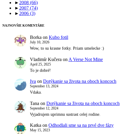
►
2008
(66)
►
2007
(74)
►
2006
(3)
NAJNOVŠIE KOMENTÁRE
Borka
on
Kubo fotil
July 10, 2026
Wow, to su krasne fotky. Priam umelecke :)
Vladimír Kučera
on
A Verse Not Mine
April 25, 2025
To je dobré!
Iva
on
Dotýkanie sa života na oboch koncoch
September 13, 2024
Vdaka.
Tana
on
Dotýkanie sa života na oboch koncoch
September 12, 2024
Vyjadrujem uprimnu sustrast celej rodine.
Katka
on
Odhodlali sme sa na prvé dve fázy
May 15, 2023