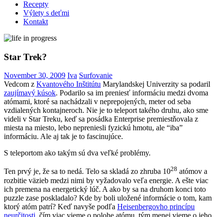
Recepty
Výlety s deťmi
Kontakt
Star Trek?
November 30, 2009
Iva
Surfovanie
Vedcom z
Kvantového Inštitútu
Marylandskej Univerzity sa podaril
zaujímavý kúsok
. Podarilo sa im preniesť informáciu medzi dvoma
atómami, ktoré sa nachádzali v neprepojených, meter od seba
vzdialených kontajneroch. Nie je to teleport takého druhu, ako sme
videli v Star Treku, keď sa posádka Enterprise premiestňovala z
miesta na miesto, lebo nepreniesli fyzickú hmotu, ale “iba”
informáciu. Ale aj tak je to fascinujúce.
S teleportom ako takým sú dva veľké problémy.
28
Ten prvý je, že sa to nedá. Telo sa skladá zo zhruba 10
atómov a
rozbitie väzieb medzi nimi by vyžadovalo veľa energie. A ešte viac
ich premena na energetický lúč. A ako by sa na druhom konci toto
puzzle zase poskladalo? Kde by boli uložené informácie o tom, kam
ktorý atóm patrí? Keď navyše podľa
Heisenbergovho princípu
neurčitosti
, čím viac vieme o polohe atómu, tým menej vieme o jeho