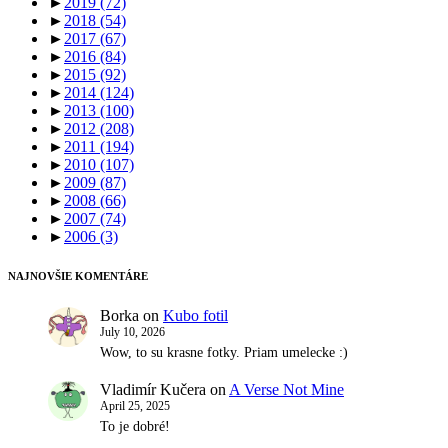
►
2019
(72)
►
2018
(54)
►
2017
(67)
►
2016
(84)
►
2015
(92)
►
2014
(124)
►
2013
(100)
►
2012
(208)
►
2011
(194)
►
2010
(107)
►
2009
(87)
►
2008
(66)
►
2007
(74)
►
2006
(3)
NAJNOVŠIE KOMENTÁRE
Borka
on
Kubo fotil
July 10, 2026
Wow, to su krasne fotky. Priam umelecke :)
Vladimír Kučera
on
A Verse Not Mine
April 25, 2025
To je dobré!