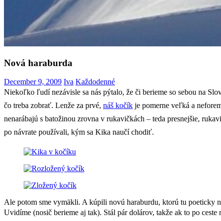
Nová haraburda
December 9, 2009
Iva
Každodenné
Niekoľko ľudí nezávisle sa nás pýtalo, že či berieme so sebou na Sl
čo treba zobrať. Lenže za prvé,
náš kočík
je pomerne veľká a neforemn
nenarábajú s batožinou zrovna v rukavičkách – teda presnejšie, rukav
po návrate používali, kým sa Kika naučí chodiť.
Ale potom sme vymäkli. A kúpili novú haraburdu, ktorú tu poeticky na
Uvidíme (nosič berieme aj tak). Stál pár dolárov, takže ak to po ces