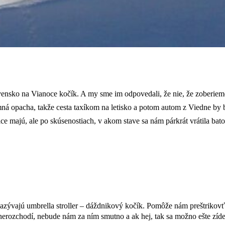
ovensko na Vianoce kočík. A my sme im odpovedali, že nie, že zoberie
á opacha, takže cesta taxíkom na letisko a potom autom z Viedne by b
ice majú, ale po skúsenostiach, v akom stave sa nám párkrát vrátila ba
zývajú umbrella stroller – dáždnikový kočík. Pomôže nám preštrikovť s
te nerozchodí, nebude nám za ním smutno a ak hej, tak sa možno ešte zí