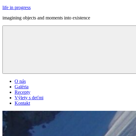
Skip
life in progress
to
imagining objects and moments into existence
content
Menu
O nás
Galéria
Recepty
Výlety s deťmi
Kontakt