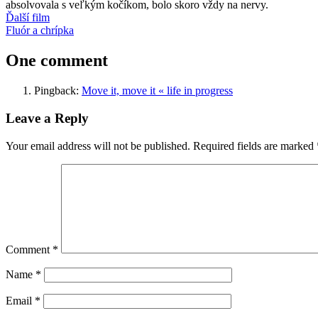
absolvovala s veľkým kočíkom, bolo skoro vždy na nervy.
Post
Previous
kočík
Ďalší­ film
lietanie
Post:
Next
Fluór a chrí­pka
navigation
Post:
One comment
Pingback:
Move it, move it « life in progress
Leave a Reply
Your email address will not be published.
Required fields are marked
Comment
*
Name
*
Email
*