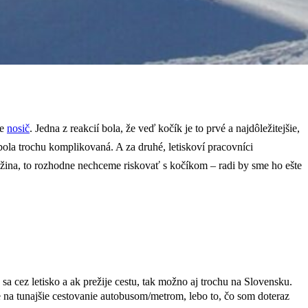
me
nosič
. Jedna z reakcií bola, že veď kočík je to prvé a najdôležitejšie,
ola trochu komplikovaná. A za druhé, letiskoví pracovníci
tožina, to rozhodne nechceme riskovať s kočíkom – radi by sme ho ešte
a cez letisko a ak prežije cestu, tak možno aj trochu na Slovensku.
de na tunajšie cestovanie autobusom/metrom, lebo to, čo som doteraz