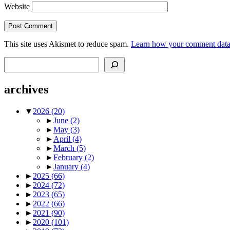
Website
This site uses Akismet to reduce spam.
Learn how your comment data 
Search
archives
▼
2026
(20)
►
June
(2)
►
May
(3)
►
April
(4)
►
March
(5)
►
February
(2)
►
January
(4)
►
2025
(66)
►
2024
(72)
►
2023
(65)
►
2022
(66)
►
2021
(90)
►
2020
(101)