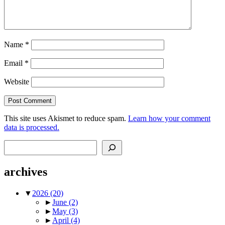
Name
*
Email
*
Website
This site uses Akismet to reduce spam.
Learn how your comment
data is processed.
Search
archives
▼
2026
(20)
►
June
(2)
►
May
(3)
►
April
(4)