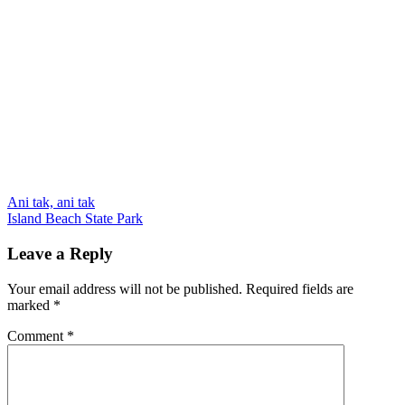
Post
Previous
Belveder
Ani tak, ani tak
Central
Post:
Next
park
Island Beach State Park
Kika
korytnačky
navigation
Post:
Leave a Reply
Your email address will not be published.
Required fields are
marked
*
Comment
*