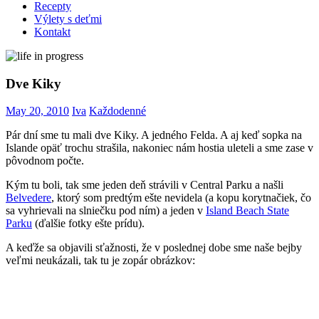
Recepty
Výlety s deťmi
Kontakt
Dve Kiky
May 20, 2010
Iva
Každodenné
Pár dní sme tu mali dve Kiky. A jedného Felda. A aj keď sopka na
Islande opäť trochu strašila, nakoniec nám hostia uleteli a sme zase v
pôvodnom počte.
Kým tu boli, tak sme jeden deň strávili v Central Parku a našli
Belvedere
, ktorý som predtým ešte nevidela (a kopu korytnačiek, čo
sa vyhrievali na slniečku pod ním) a jeden v
Island Beach State
Parku
(ďalšie fotky ešte prídu).
A keďže sa objavili sťažnosti, že v poslednej dobe sme naše bejby
veľmi neukázali, tak tu je zopár obrázkov: