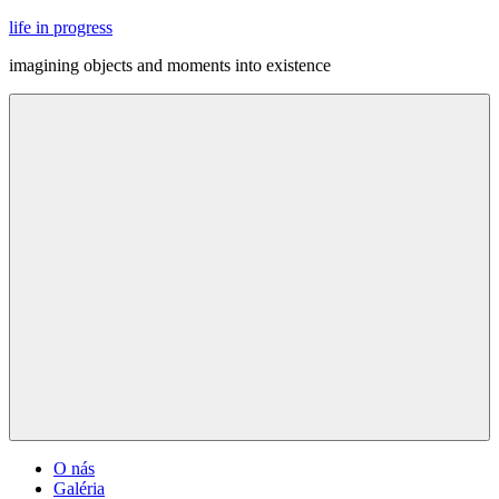
Skip
life in progress
to
imagining objects and moments into existence
content
Menu
O nás
Galéria