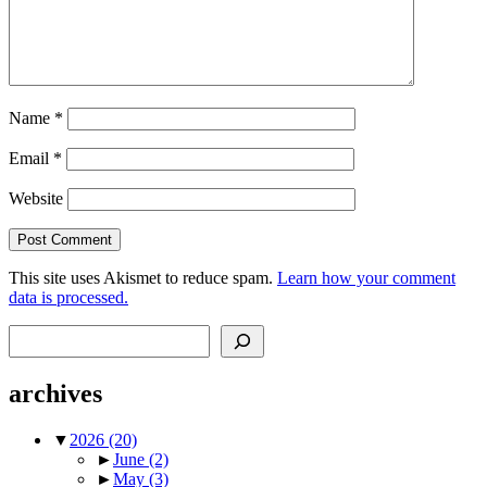
Name
*
Email
*
Website
This site uses Akismet to reduce spam.
Learn how your comment
data is processed.
Search
archives
▼
2026
(20)
►
June
(2)
►
May
(3)