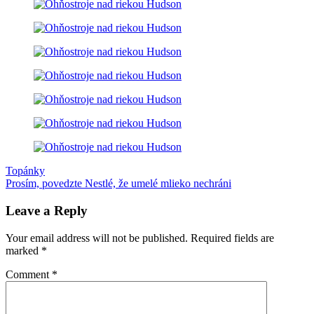
Post
Previous
deň
Topánky
Post:
Next
nezávislosti
Prosím, povedzte Nestlé, že umelé mlieko nechráni
ohňostroj
navigation
Post:
Leave a Reply
Your email address will not be published.
Required fields are
marked
*
Comment
*