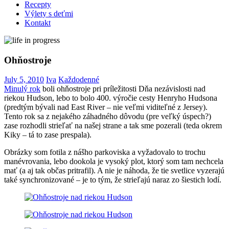
Recepty
Výlety s deťmi
Kontakt
Ohňostroje
July 5, 2010
Iva
Každodenné
Minulý rok
boli ohňostroje pri príležitosti Dňa nezávislosti nad
riekou Hudson, lebo to bolo 400. výročie cesty Henryho Hudsona
(predtým bývali nad East River – nie veľmi viditeľné z Jersey).
Tento rok sa z nejakého záhadného dôvodu (pre veľký úspech?)
zase rozhodli strieľať na našej strane a tak sme pozerali (teda okrem
Kiky – tá to zase prespala).
Obrázky som fotila z nášho parkoviska a vyžadovalo to trochu
manévrovania, lebo dookola je vysoký plot, ktorý som tam nechcela
mať (a aj tak občas pritrafil). A nie je náhoda, že tie svetlice vyzerajú
také synchronizované – je to tým, že strieľajú naraz zo šiestich lodí.