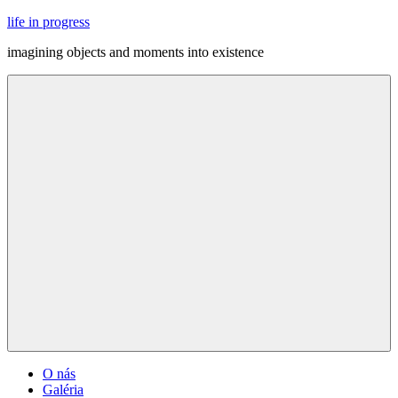
Skip
life in progress
to
imagining objects and moments into existence
content
Menu
O nás
Galéria