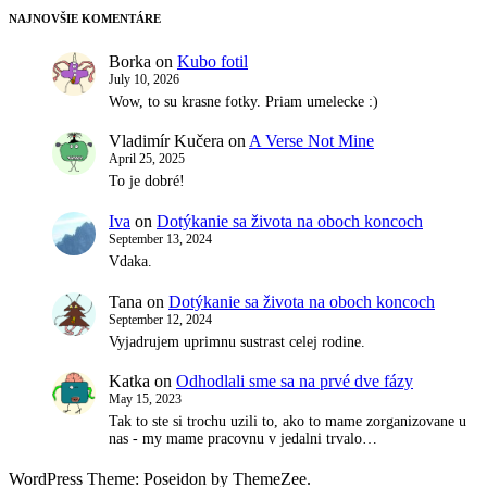
NAJNOVŠIE KOMENTÁRE
Borka
on
Kubo fotil
July 10, 2026
Wow, to su krasne fotky. Priam umelecke :)
Vladimír Kučera
on
A Verse Not Mine
April 25, 2025
To je dobré!
Iva
on
Dotýkanie sa života na oboch koncoch
September 13, 2024
Vdaka.
Tana
on
Dotýkanie sa života na oboch koncoch
September 12, 2024
Vyjadrujem uprimnu sustrast celej rodine.
Katka
on
Odhodlali sme sa na prvé dve fázy
May 15, 2023
Tak to ste si trochu uzili to, ako to mame zorganizovane u
nas - my mame pracovnu v jedalni trvalo…
WordPress Theme: Poseidon by ThemeZee.