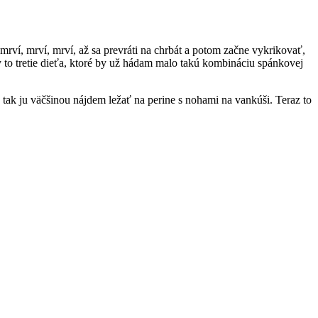
 mrví, mrví, mrví, až sa prevráti na chrbát a potom začne vykrikovať,
by to tretie dieťa, ktoré by už hádam malo takú kombináciu spánkovej
 tak ju väčšinou nájdem ležať na perine s nohami na vankúši. Teraz to