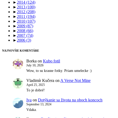
►
2014
(124)
►
2013
(100)
►
2012
(208)
►
2011
(194)
►
2010
(107)
►
2009
(87)
►
2008
(66)
►
2007
(74)
►
2006
(3)
NAJNOVŠIE KOMENTÁRE
Borka
on
Kubo fotil
July 10, 2026
Wow, to su krasne fotky. Priam umelecke :)
Vladimír Kučera
on
A Verse Not Mine
April 25, 2025
To je dobré!
Iva
on
Dotýkanie sa života na oboch koncoch
September 13, 2024
Vdaka.