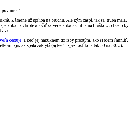
á povinnosť.
ikrát. Zásadne už spí iba na bruchu. Ale kým zaspí, tak sa, trúba malá,
 spala iba na chrbte a točiť sa vedela iba z chrbta na bruško… chcelo 
rať…)
veľa cestuje
, a keď jej nakuknem do izby predtým, ako si idem ľahnúť,
 celkom fajn, ak spala zakrytá (aj keď úspešnosť bola tak 50 na 50…).