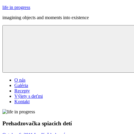
Skip
life in progress
to
imagining objects and moments into existence
content
Menu
O nás
Galéria
Recepty
Výlety s deťmi
Kontakt
Prehadzovačka spiacich detí