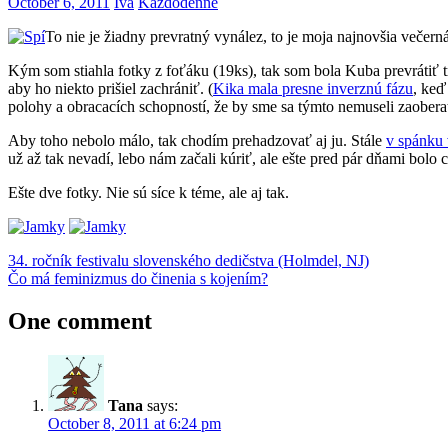
October 6, 2011
Iva
Každodenné
To nie je žiadny prevratný vynález, to je moja najnovšia večern
Kým som stiahla fotky z foťáku (19ks), tak som bola Kuba prevrátiť tr
aby ho niekto prišiel zachrániť. (
Kika mala presne inverznú fázu
, keď
polohy a obracacích schopností, že by sme sa týmto nemuseli zaobe
Aby toho nebolo málo, tak chodím prehadzovať aj ju. Stále
v spánku 
už až tak nevadí, lebo nám začali kúriť, ale ešte pred pár dňami bolo
Ešte dve fotky. Nie sú síce k téme, ale aj tak.
Post
Previous
deti
34. ročník festivalu slovenského dedičstva (Holmdel, NJ)
spánok
Post:
Next
Čo má feminizmus do činenia s kojením?
navigation
Post:
One comment
Tana
says:
October 8, 2011 at 6:24 pm