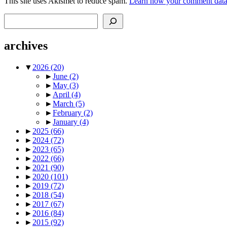
This site uses Akismet to reduce spam.
Learn how your comment data 
Search
archives
▼
2026
(20)
►
June
(2)
►
May
(3)
►
April
(4)
►
March
(5)
►
February
(2)
►
January
(4)
►
2025
(66)
►
2024
(72)
►
2023
(65)
►
2022
(66)
►
2021
(90)
►
2020
(101)
►
2019
(72)
►
2018
(54)
►
2017
(67)
►
2016
(84)
►
2015
(92)