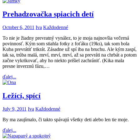
Prehadzovačka spiacich detí
October 6, 2011
Iva
Každodenné
To nie je žiadny prevratný vynález, to je moja najnovšia večerná
povinnosť. Kým som stiahla fotky z foťáku (19ks), tak som bola
Kuba prevrátiť trikrát. Zásadne už spí iba na bruchu. Ale kým zaspí,
tak sa, trúba malá, mrví, mrví, mrví, až sa prevráti na chrbát a potom
začne vykrikovať, aby ho niekto prišiel zachrániť. (Kika mala
presne inverznú fázu,…
ďalej...
Ležící, spící
July 9, 2011
Iva
Každodenné
By ma zaujímalo, či takto spávajú všetky deti alebo len tie moje.
ďalej...