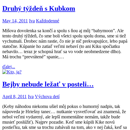
Druhý týždeň s Kubkom
May 14, 2011
Iva
Každodenné
Mišova dovolenka sa končí a spolu s ňou aj môj “babymoon”. Ale
tento druhý týždeň, čo sme boli všetci spolu spolu doma, sme si tiež
vychutnali. Drobec nám rastie, čo nie je nič prekvapujúce, lebo papá
statočne. Kúpanie ho zatiaľ veľmi nebaví (to ani Kiku spočiatku
nebavilo… teraz je schopná hrať sa vo vode neobmedzene dlho).
Má trochu “prevrátené” spanie,…
ďalej...
Bejby nebude ležať v posteli…
April 8, 2011
Iva
Výchova detí
(Keby náhodou niekomu ušiel môj pokus o humorný nadpis, tak
nápoveda je Hriešny tanec… nutkanie vysvetľovať asi znamená, že
nebol veľmi vydarený, ale lepší momentálne nemám, takže bude
musieť poslúžiť). Najprv pozadie. Keď sme kúpili Kike novú
postieľku, tak sme sa trochu zabávali na tom, ako v nej čaká, keď sa