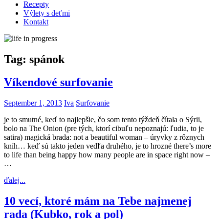
Recepty
Výlety s deťmi
Kontakt
Tag:
spánok
Víkendové surfovanie
September 1, 2013
Iva
Surfovanie
je to smutné, keď to najlepšie, čo som tento týždeň čítala o Sýrii,
bolo na The Onion (pre tých, ktorí cibuľu nepoznajú: ľudia, to je
satira) magická brada: not a beautiful woman – úryvky z rôznych
kníh… keď sú takto jeden vedľa druhého, je to hrozné there’s more
to life than being happy how many people are in space right now –
…
ďalej...
10 vecí, ktoré mám na Tebe najmenej
rada (Kubko, rok a pol)