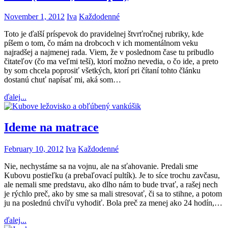
November 1, 2012
Iva
Každodenné
Toto je ďalší príspevok do pravidelnej štvrťročnej rubriky, kde
píšem o tom, čo mám na drobcoch v ich momentálnom veku
najradšej a najmenej rada. Viem, že v poslednom čase tu pribudlo
čitateľov (čo ma veľmi teší), ktorí možno nevedia, o čo ide, a preto
by som chcela poprosiť všetkých, ktorí pri čítaní tohto článku
dostanú chuť napísať mi, aká som…
ďalej...
Ideme na matrace
February 10, 2012
Iva
Každodenné
Nie, nechystáme sa na vojnu, ale na sťahovanie. Predali sme
Kubovu postieľku (a prebaľovací pultík). Je to síce trochu zavčasu,
ale nemali sme predstavu, ako dlho nám to bude trvať, a rašej nech
je rýchlo preč, ako by sme sa mali stresovať, či sa to stihne, a potom
ju na poslednú chvíľu vyhodiť. Bola preč za menej ako 24 hodín,…
ďalej...