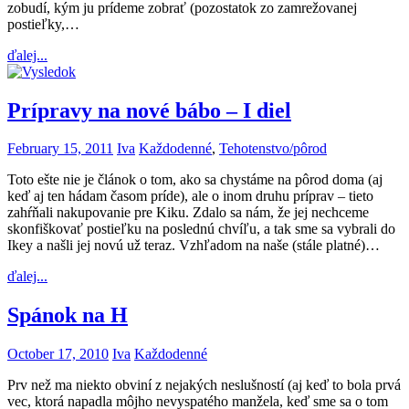
zobudí, kým ju prídeme zobrať (pozostatok zo zamrežovanej
postieľky,…
ďalej...
Prípravy na nové bábo – I diel
February 15, 2011
Iva
Každodenné
,
Tehotenstvo/pôrod
Toto ešte nie je článok o tom, ako sa chystáme na pôrod doma (aj
keď aj ten hádam časom príde), ale o inom druhu príprav – tieto
zahŕňali nakupovanie pre Kiku. Zdalo sa nám, že jej nechceme
skonfiškovať postieľku na poslednú chvíľu, a tak sme sa vybrali do
Ikey a našli jej novú už teraz. Vzhľadom na naše (stále platné)…
ďalej...
Spánok na H
October 17, 2010
Iva
Každodenné
Prv než ma niekto obviní z nejakých neslušností (aj keď to bola prvá
vec, ktorá napadla môjho nevyspatého manžela, keď sme sa o tom