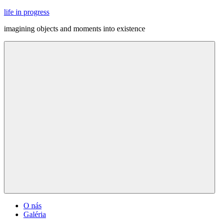
Skip
life in progress
to
imagining objects and moments into existence
content
Menu
O nás
Galéria