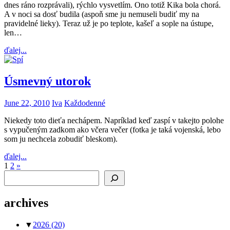
dnes ráno rozprávali), rýchlo vysvetlím. Ono totiž Kika bola chorá.
A v noci sa dosť budila (aspoň sme ju nemuseli budiť my na
pravidelné lieky). Teraz už je po teplote, kašeľ a sople na ústupe,
len…
ďalej...
Úsmevný utorok
June 22, 2010
Iva
Každodenné
Niekedy toto dieťa nechápem. Napríklad keď zaspí v takejto polohe
s vypučeným zadkom ako včera večer (fotka je taká vojenská, lebo
som ju nechcela zobudiť bleskom).
ďalej...
Posts
Next
1
2
»
Search
Posts
pagination
archives
▼
2026
(20)