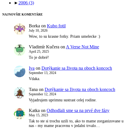
►
2006
(3)
NAJNOVŠIE KOMENTÁRE
Borka
on
Kubo fotil
July 10, 2026
Wow, to su krasne fotky. Priam umelecke :)
Vladimír Kučera
on
A Verse Not Mine
April 25, 2025
To je dobré!
Iva
on
Dotýkanie sa života na oboch koncoch
September 13, 2024
Vdaka.
Tana
on
Dotýkanie sa života na oboch koncoch
September 12, 2024
Vyjadrujem uprimnu sustrast celej rodine.
Katka
on
Odhodlali sme sa na prvé dve fázy
May 15, 2023
Tak to ste si trochu uzili to, ako to mame zorganizovane u
nas - my mame pracovnu v jedalni trvalo…