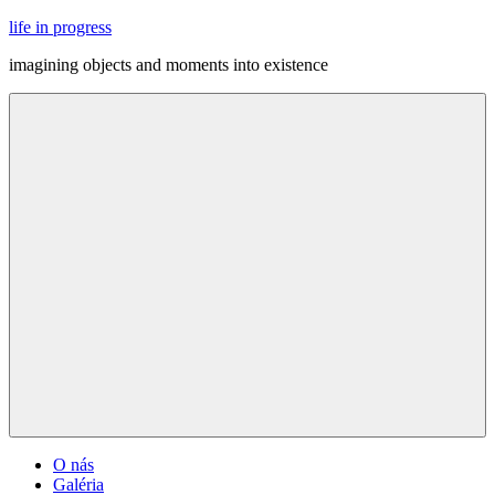
Skip
life in progress
to
imagining objects and moments into existence
content
Menu
O nás
Galéria