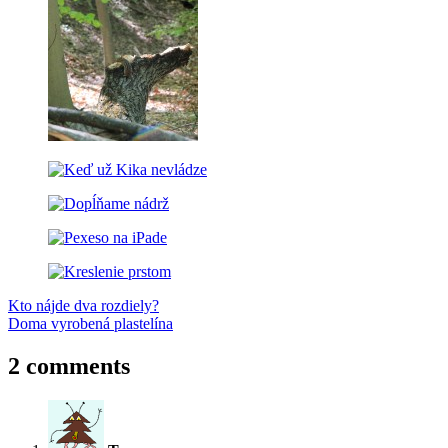
Post
Previous
každodenné
Kto nájde dva rozdiely?
Kika
Kubko
spánok
Post:
Next
Doma vyrobená plastelína
navigation
Post:
2 comments