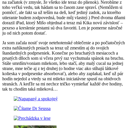
na začiatok (v zmysle, že všetko ide teraz do plienok). Nerobíme z
toho veľkú vedu, tak hádam sa to časom zase spraví. (Nemôžem si
pomôcť, ale fakt sa už teším na deň, keď jediný zadok, za ktorého
utieranie budem zodpovedná, bude môj vlastný.) Pred dvoma dňami
dorazil iPad, ktorý Mišo objednal a teraz má Kika novú závislosť –
pexeso a kreslenie prstami sú dva favoriti. Len je pomerne náročné
ju od nich potom dostať.
Ja som začala nosiť svoje netehotenské oblečenie a po počiatočných
extra nafúknutých prsiach sa teraz už zmestím aj do svojich
štandardných podprseniek. Konečne po bruchatých mesiacoch a
prsatých dňoch som si včera prvý raz vychutnala spánok na bruchu.
Stále smrdím/voniam mliekom, lebo stačí, aby malý cucal na jednej
strane, mne tečie aj z tej druhej (o hodne viac ako stíhajú látkové
kolieska v podprsenke absorbovať), alebo aby zaplakal, keď už pár
hodín nejedol a vtedy sa mi mlieko iniciatávne spustí na obidvoch
stranách. A keďže sa mi nechce tričko vymieňať každé dve hodiny,
tak tu chodím taká mlieková…