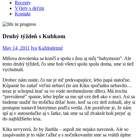
Recepty
Výlety s deťmi
Kontakt
Druhý týždeň s Kubkom
May 14, 2011
Iva
Každodenné
Mišova dovolenka sa končí a spolu s ňou aj môj “babymoon”. Ale
tento druhý týždeň, čo sme boli všetci spolu spolu doma, sme si tiež
vychutnali.
Drobec nám rastie, čo nie je nič prekvapujúce, lebo papá statočne.
Kúpanie ho zatiaľ veľmi nebaví (to ani Kiku spočiatku nebavilo…
teraz je schopná hrať sa vo vode neobmedzene dlho). Má trochu
“prevrátené” spanie, lebo lepšie sa mu spí cez deň ako v noci. Asi sa
budeme snažiť ho trošičku držať hore, keď sa cez deň zobudí, aby si
postupne nastavil biorytmus podľa svetla. Ale pozitívne je, že nám
spí aj v autosedačke aj v šatke, tak sme sa už dvakrát boli prejsť aj
do najbližšieho lesa.
Kika nevyzerá, že by žiarlila – aspoň nie nejako navonok. Ale so
zaspávaním je to stále ťažké a s nočníkovaním sme sa vrátili úplne