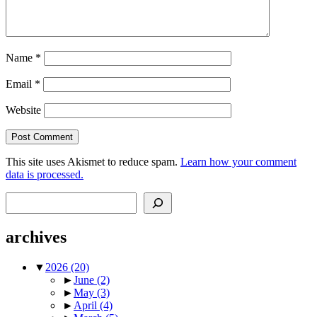
Name
*
Email
*
Website
This site uses Akismet to reduce spam.
Learn how your comment
data is processed.
Search
archives
▼
2026
(20)
►
June
(2)
►
May
(3)
►
April
(4)