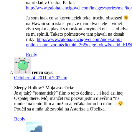
napriklad v Central Parku:
http://www.zaloha.jancigovci.com/images/stories/maj/ko
Ja som inak co sa korytnaciek tyka, trochu obsessed
na Hawaii som isla s tym, ze mam dva ciele – vidiet
zivu sopku a plavat s morskou korytnackou… a obidva
sa mi splnili. Taketo polmetrove tam plavali na dosah
ruky:
http://www.zaloha.jancigovci.com/index.php?
option=com_zoom&Itemid=26&page=view&catid=61&
Reply
renca
says:
October 24, 2011 at 5:02 am
Sleepy Hollow? Moja asociácia:
Je aj taký “romantický” film o tejto dedine … i keď asi inej
Ospalej diere. Môj manžel raz pozval jednu dievčinu “na
rande” na tento film a možno aj vďaka tomu ho mám ja
Poučil sa a mňa už zavolal na Asterixa a Obelixa.
Reply