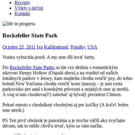
Recepty
Výlety s deťmi
Kontakt
Rockefeller State Park
October 22, 2011
Iva
Každodenné
,
Potulky
,
USA
Vonku vybuchla jeseň. A my sme išli loviť farby.
Do
Rockefeller State Parku
sa ide cez dedinu s romantickým
názvom Sleepy Hollow (Ospalá diera) a na rozdiel od našich
lokálnych parkov v Jersey, kam majitelia chodia venčiť psy, do tohto
bohatí New Yorčania chodia venčiť kone (naozaj – je tam extra
parkovisko pre autá s konskými prívesmi a nejakých sme aj stretli).
A vraj si tam chodieva(l?) zabehať aj bývalý prezident Clinton.
Pekné miesto s chodníkmi vhodnými aj pre kočíky (A koče! Jeden
sme stretli.)
PS Ten prvý obrázok je panoráma a je trochu väčší ako zvyčajne
dávam, tak to môže chvíľu trvať, kým sa vám načíta.