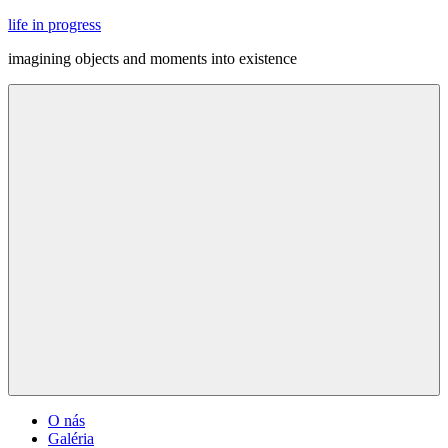
Skip
life in progress
to
imagining objects and moments into existence
content
Menu
O nás
Galéria