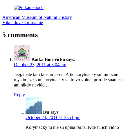
Post
Previous
jeseň
American Museum of Natural History
labutie
Post:
Next
jazero
Víkendové surfovanie
Rockefeller
navigation
Post:
State
Park
5 comments
Katka Borovicka
says:
October 23, 2011 at 3:04 am
Jeej, mate tam krasnu jesen. A tie korytnacky su famozne –
myslim, ze som korytnacky takto vo volnej prirode snad este
ani nikdy nevidela.
Reply
Iva
says:
October 23, 2011 at 10:51 pm
Korytnacky tu nie su uplna rarita. Kde-tu ich vidno –