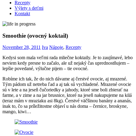
Recepty
Výlety s deťmi
Kontakt
Smoothie (ovocný koktail)
November 28, 2011
Iva
Nápoje
,
Recepty
Kedysi som mala veľmi rada mliečne koktaily. Je to zaujímavé, lebo
neviem kedy presne to začalo, ale už nejaký čas uprednostňujem –
lepšie povedané, výlučne pijem – tie ovocné.
Robíme ich tak, že do nich dávame aj čerstvé ovocie, aj mrazené.
Tým pádom už netreba ľad a aj tak sú vychladené. Mrazené ovocie
sú v lete a na jeseň čučoriedky a jahody, ktoré sme boli zbierať na
farme, a v zime a na jar brusnice, ktoré na jeseň nakupujeme na kilá
(teraz mám v mraziaku asi 8kg). Čerstvé väčšinou banány a ananás,
inak to, čo sa príležitostne objaví u nás doma – černice, broskyne,
mango, kiwi…