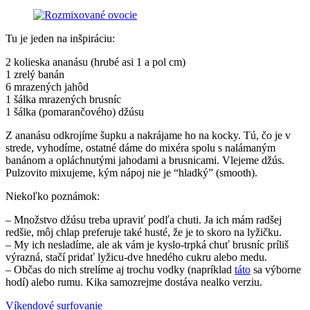
Tu je jeden na inšpiráciu:
2 kolieska ananásu (hrubé asi 1 a pol cm)
1 zrelý banán
6 mrazených jahôd
1 šálka mrazených brusníc
1 šálka (pomarančového) džúsu
Z ananásu odkrojíme šupku a nakrájame ho na kocky. Tú, čo je v
strede, vyhodíme, ostatné dáme do mixéra spolu s nalámaným
banánom a opláchnutými jahodami a brusnicami. Vlejeme džús.
Pulzovito mixujeme, kým nápoj nie je “hladký” (smooth).
Niekoľko poznámok:
– Množstvo džúsu treba upraviť podľa chuti. Ja ich mám radšej
redšie, môj chlap preferuje také husté, že je to skoro na lyžičku.
– My ich nesladíme, ale ak vám je kyslo-trpká chuť brusníc príliš
výrazná, stačí pridať lyžicu-dve hnedého cukru alebo medu.
– Občas do nich strelíme aj trochu vodky (napríklad
táto
sa výborne
hodí) alebo rumu. Kika samozrejme dostáva nealko verziu.
Post
Previous
ananás
Víkendové surfovanie
brusnice
čučoriedky
jahody
ovocný