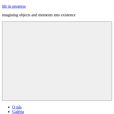
Skip
life in progress
to
imagining objects and moments into existence
content
Menu
O nás
Galéria