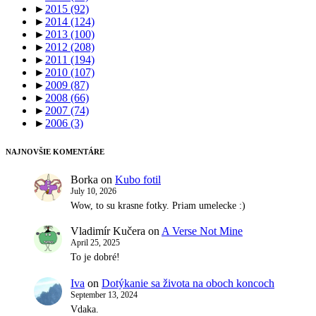
►
2015
(92)
►
2014
(124)
►
2013
(100)
►
2012
(208)
►
2011
(194)
►
2010
(107)
►
2009
(87)
►
2008
(66)
►
2007
(74)
►
2006
(3)
NAJNOVŠIE KOMENTÁRE
Borka
on
Kubo fotil
July 10, 2026
Wow, to su krasne fotky. Priam umelecke :)
Vladimír Kučera
on
A Verse Not Mine
April 25, 2025
To je dobré!
Iva
on
Dotýkanie sa života na oboch koncoch
September 13, 2024
Vdaka.