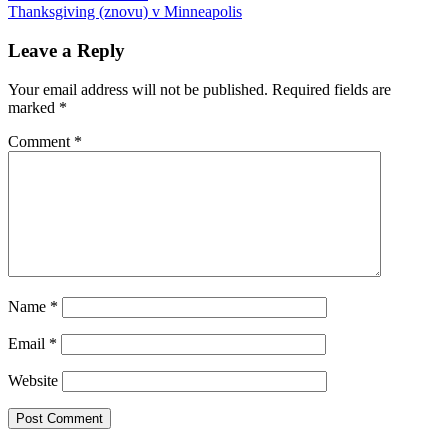
Post:
Next
koktail
Thanksgiving (znovu) v Minneapolis
rum
smoothie
vodka
navigation
Post:
Leave a Reply
Your email address will not be published.
Required fields are
marked
*
Comment
*
Name
*
Email
*
Website