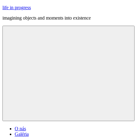
Skip
life in progress
to
imagining objects and moments into existence
content
Menu
O nás
Galéria