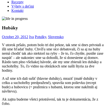
Recepty
Výlety s deťmi
Kontakt
Hubáky
October 20, 2012
Iva
Potulky
,
Slovensko
V utorok pršalo, potom bolo tri dni pekne, tak sme si dnes privstali a
išli sme hľadať huby. Chvíľu sme síce debatovali, či sa aj na huby
nemá chodiť tak ako niektorí na ryby – že to, čo chytíte, pustíte zase
naspäť – ale nakoniec sme sa dohodli, že si donesieme aj domov.
Rástlo tam plno všeliakej hávede, ale my sme zbierali len dubáky a
suchohríby. To, čo vidno na obrázkoch sme našli štyria za dve
hodiny.
A už sme ich dali sušiť (hlavne dubáky), mraziť (malé dubáky v
celku a suchohríby predpražené), spravila som polievku (recept
bude) a hubovicu (= praženicu s hubami, ktorou sme nakŕmili aj
návštevu).
Ak zajtra budeme všetci priotrávení, tak tu je dokumentácia, že z
čoho.