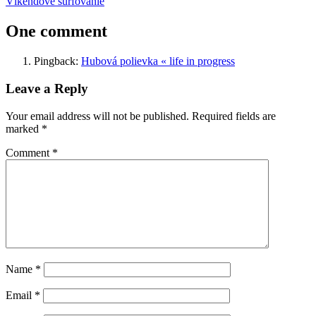
Post:
Next
Víkendové surfovanie
navigation
Post:
One comment
Pingback:
Hubová polievka « life in progress
Leave a Reply
Your email address will not be published.
Required fields are
marked
*
Comment
*
Name
*
Email
*