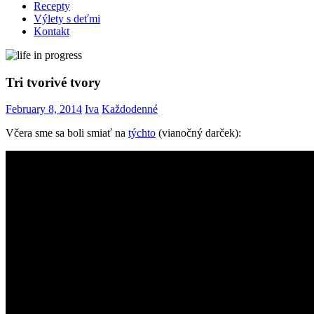
Recepty
Výlety s deťmi
Kontakt
Tri tvorivé tvory
February 8, 2014
Iva
Každodenné
Včera sme sa boli smiať na
týchto
(vianočný darček):