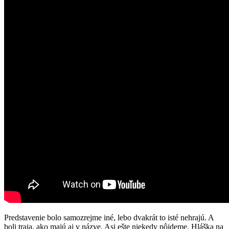
Predstavenie bolo samozrejme iné, lebo dvakrát to isté nehrajú. A
boli traja, ako majú aj v názve. Asi ešte niekedy pôjdeme. Hláška na