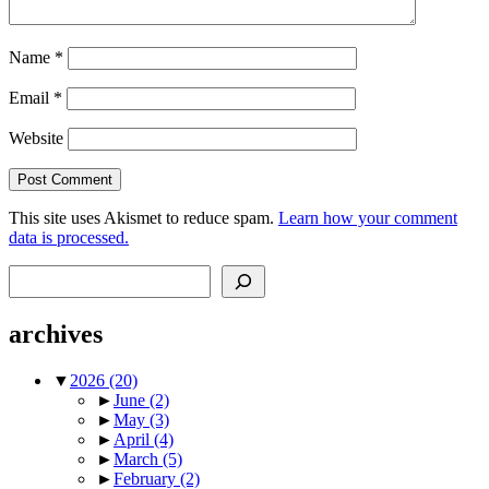
Name
*
Email
*
Website
This site uses Akismet to reduce spam.
Learn how your comment
data is processed.
Search
archives
▼
2026
(20)
►
June
(2)
►
May
(3)
►
April
(4)
►
March
(5)
►
February
(2)