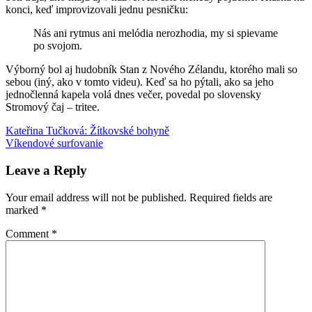
konci, keď improvizovali jednu pesničku:
Nás ani rytmus ani melódia nerozhodia, my si spievame
po svojom.
Výborný bol aj hudobník Stan z Nového Zélandu, ktorého mali so
sebou (iný, ako v tomto videu). Keď sa ho pýtali, ako sa jeho
jednočlenná kapela volá dnes večer, povedal po slovensky
Stromový čaj – tritee.
Post
Previous
divadlo
Kateřina Tučková: Žítkovské bohyně
humor
Trite
Post:
Next
Víkendové surfovanie
navigation
Post:
Leave a Reply
Your email address will not be published.
Required fields are
marked
*
Comment
*