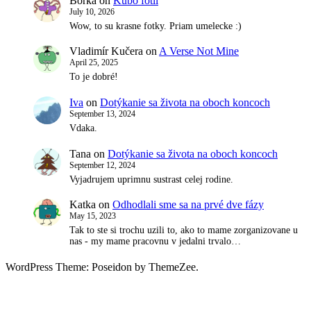
Borka
on
Kubo fotil
July 10, 2026
Wow, to su krasne fotky. Priam umelecke :)
Vladimír Kučera
on
A Verse Not Mine
April 25, 2025
To je dobré!
Iva
on
Dotýkanie sa života na oboch koncoch
September 13, 2024
Vdaka.
Tana
on
Dotýkanie sa života na oboch koncoch
September 12, 2024
Vyjadrujem uprimnu sustrast celej rodine.
Katka
on
Odhodlali sme sa na prvé dve fázy
May 15, 2023
Tak to ste si trochu uzili to, ako to mame zorganizovane u
nas - my mame pracovnu v jedalni trvalo…
WordPress Theme: Poseidon by ThemeZee.