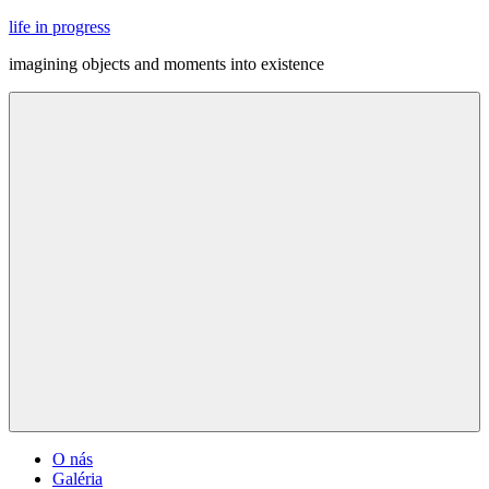
Skip
life in progress
to
imagining objects and moments into existence
content
Menu
O nás
Galéria