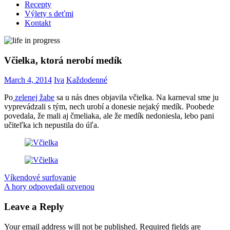
Recepty
Výlety s deťmi
Kontakt
Včielka, ktorá nerobí medík
March 4, 2014
Iva
Každodenné
Po
zelenej žabe
sa u nás dnes objavila včielka. Na karneval sme ju
vyprevádzali s tým, nech urobí a donesie nejaký medík. Poobede
povedala, že mali aj čmeliaka, ale že medík nedoniesla, lebo pani
učiteľka ich nepustila do úľa.
Post
Previous
karneval
Víkendové surfovanie
Kika
včielka
Post:
Next
A hory odpovedali ozvenou
navigation
Post:
Leave a Reply
Your email address will not be published.
Required fields are