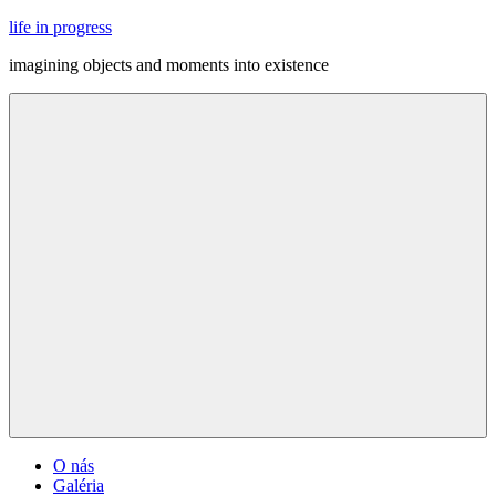
Skip
life in progress
to
imagining objects and moments into existence
content
Menu
O nás
Galéria