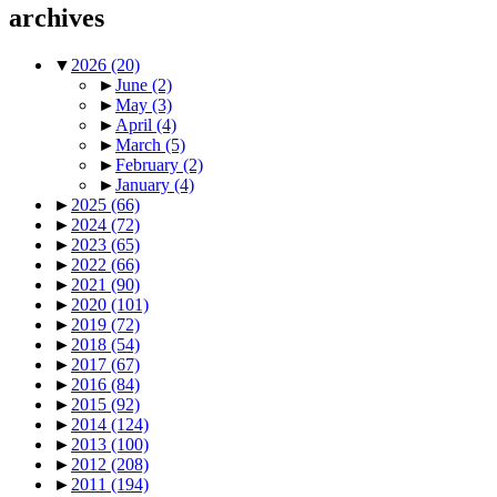
archives
▼
2026
(20)
►
June
(2)
►
May
(3)
►
April
(4)
►
March
(5)
►
February
(2)
►
January
(4)
►
2025
(66)
►
2024
(72)
►
2023
(65)
►
2022
(66)
►
2021
(90)
►
2020
(101)
►
2019
(72)
►
2018
(54)
►
2017
(67)
►
2016
(84)
►
2015
(92)
►
2014
(124)
►
2013
(100)
►
2012
(208)
►
2011
(194)