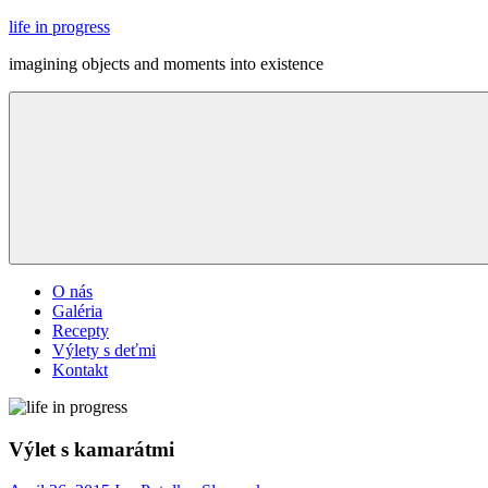
Skip
life in progress
to
imagining objects and moments into existence
content
Menu
O nás
Galéria
Recepty
Výlety s deťmi
Kontakt
Výlet s kamarátmi