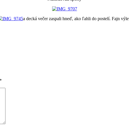
a decká večer zaspali hneď, ako ľahli do postelí. Fajn výle
*