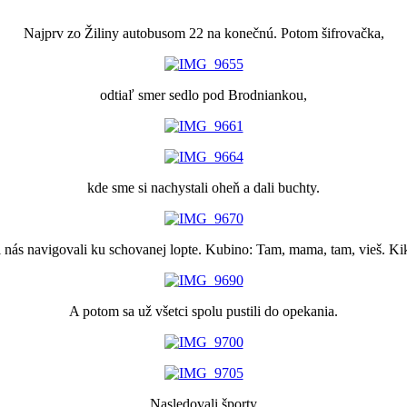
Najprv zo Žiliny autobusom 22 na konečnú. Potom šifrovačka,
odtiaľ smer sedlo pod Brodniankou,
kde sme si nachystali oheň a dali buchty.
 nás navigovali ku schovanej lopte. Kubino: Tam, mama, tam, vieš. Ki
A potom sa už všetci spolu pustili do opekania.
Nasledovali športy