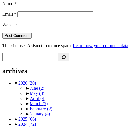
Name
*
Email
*
Website
This site uses Akismet to reduce spam.
Learn how your comment data 
Search
archives
▼
2026
(20)
►
June
(2)
►
May
(3)
►
April
(4)
►
March
(5)
►
February
(2)
►
January
(4)
►
2025
(66)
►
2024
(72)