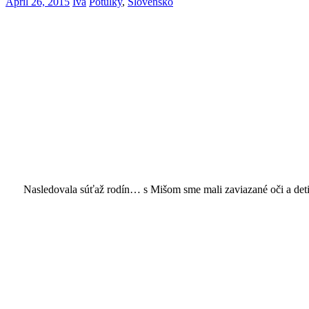
April 26, 2015
Iva
Potulky
,
Slovensko
Nasledovala súťaž rodín… s Mišom sme mali zaviazané oči a deti