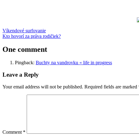
Post
Previous
vylet
Víkendové surfovanie
Žilina
Post:
Next
Kto hovorí za práva rodičiek?
navigation
Post:
One comment
Pingback:
Buchty na vandrovku « life in progress
Leave a Reply
Your email address will not be published.
Required fields are marked
Comment
*