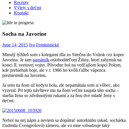
Recepty
Výlety s deťmi
Kontakt
Socha na Javorine
June 14, 2015
Iva
Feministické
Minulý týždeň som s kolegami išla zo Strečna do Vrútok cez kopec
Javorina. Je tam
pamätník
osloboditeľom Žiliny, ktorí zahynuli na
konci II. svetovej vojny. Pôvodne bol na vedľajšom kopci Polom,
kde prebiehali boje, ale v r. 1986 ho kvôli ťažbe vápenca
premiestnili na Javorinu.
Ja som na ňom už kedysi bola, ale nepamätala som si vôbec, ako
vyzeral. Pri tejto návšteve ma na ňom veľmi zaujala táto socha –
staršia žena so zdvihnutými rukami a za ňou dve mladé ženy s
deťmi:
Nebol na nej nápis a neviem sa dopátrať autorkinho (akad. sochárka
Ľudmila Cvengrošová) zámeru, ale vo mne vzbudzuje taký