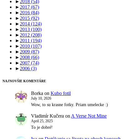
►
2018
(54)
►
2017
(67)
►
2016
(84)
►
2015
(92)
►
2014
(124)
►
2013
(100)
►
2012
(208)
►
2011
(194)
►
2010
(107)
►
2009
(87)
►
2008
(66)
►
2007
(74)
►
2006
(3)
NAJNOVŠIE KOMENTÁRE
Borka
on
Kubo fotil
July 10, 2026
Wow, to su krasne fotky. Priam umelecke :)
Vladimír Kučera
on
A Verse Not Mine
April 25, 2025
To je dobré!
Iva
on
Dotýkanie sa života na oboch koncoch