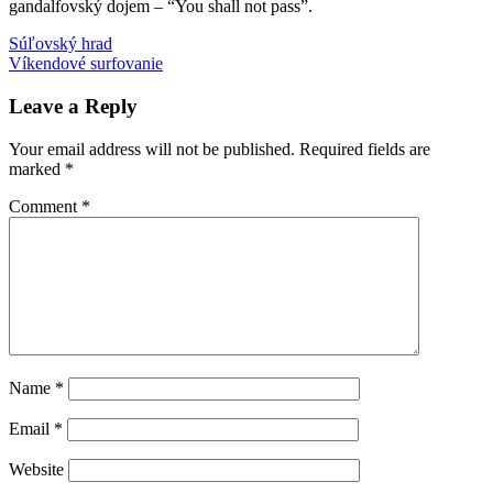
gandalfovský dojem – “You shall not pass”.
Post
Previous
Polom
Súľovský hrad
potulky
socha
Post:
Next
Víkendové surfovanie
navigation
Post:
Leave a Reply
Your email address will not be published.
Required fields are
marked
*
Comment
*
Name
*
Email
*
Website