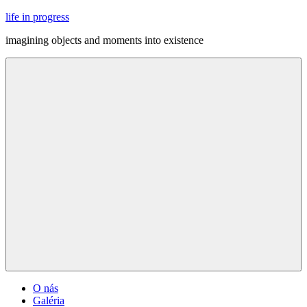
Skip
life in progress
to
imagining objects and moments into existence
content
Menu
O nás
Galéria