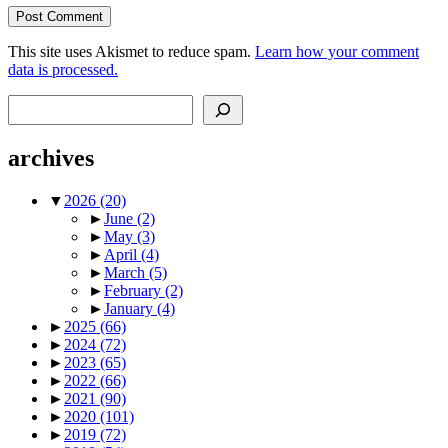
This site uses Akismet to reduce spam.
Learn how your comment
data is processed.
Search
archives
▼
2026
(20)
►
June
(2)
►
May
(3)
►
April
(4)
►
March
(5)
►
February
(2)
►
January
(4)
►
2025
(66)
►
2024
(72)
►
2023
(65)
►
2022
(66)
►
2021
(90)
►
2020
(101)
►
2019
(72)