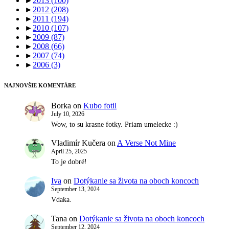
►
2013
(100)
►
2012
(208)
►
2011
(194)
►
2010
(107)
►
2009
(87)
►
2008
(66)
►
2007
(74)
►
2006
(3)
NAJNOVŠIE KOMENTÁRE
Borka
on
Kubo fotil
July 10, 2026
Wow, to su krasne fotky. Priam umelecke :)
Vladimír Kučera
on
A Verse Not Mine
April 25, 2025
To je dobré!
Iva
on
Dotýkanie sa života na oboch koncoch
September 13, 2024
Vdaka.
Tana
on
Dotýkanie sa života na oboch koncoch
September 12, 2024