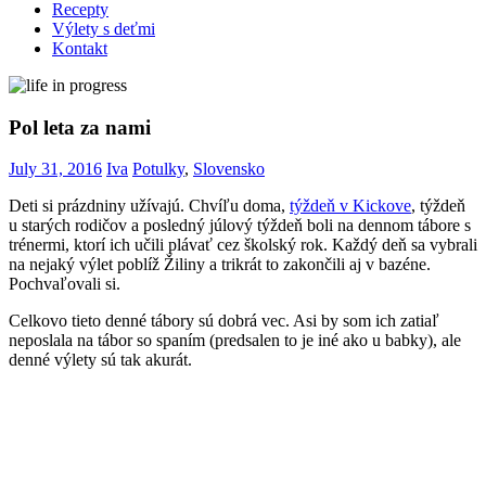
Recepty
Výlety s deťmi
Kontakt
Pol leta za nami
July 31, 2016
Iva
Potulky
,
Slovensko
Deti si prázdniny užívajú. Chvíľu doma,
týždeň v Kickove
, týždeň
u starých rodičov a posledný júlový týždeň boli na dennom tábore s
trénermi, ktorí ich učili plávať cez školský rok. Každý deň sa vybrali
na nejaký výlet poblíž Žiliny a trikrát to zakončili aj v bazéne.
Pochvaľovali si.
Celkovo tieto denné tábory sú dobrá vec. Asi by som ich zatiaľ
neposlala na tábor so spaním (predsalen to je iné ako u babky), ale
denné výlety sú tak akurát.