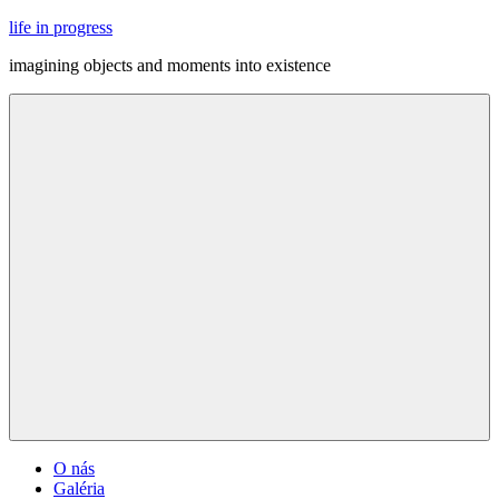
Skip
life in progress
to
imagining objects and moments into existence
content
Menu
O nás
Galéria