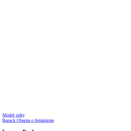
Post
Previous
denný
Modré zuby
Post:
Next
tábor
Barack Obama o feminizme
Kika
Kubko
navigation
Post: