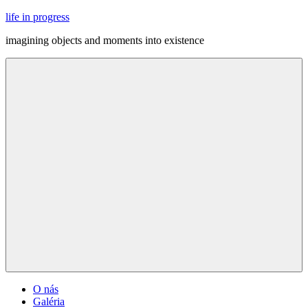
Skip
life in progress
to
imagining objects and moments into existence
content
Menu
O nás
Galéria