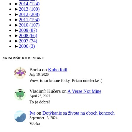
►
2014
(124)
►
2013
(100)
►
2012
(208)
►
2011
(194)
►
2010
(107)
►
2009
(87)
►
2008
(66)
►
2007
(74)
►
2006
(3)
NAJNOVŠIE KOMENTÁRE
Borka
on
Kubo fotil
July 10, 2026
Wow, to su krasne fotky. Priam umelecke :)
Vladimír Kučera
on
A Verse Not Mine
April 25, 2025
To je dobré!
Iva
on
Dotýkanie sa života na oboch koncoch
September 13, 2024
Vdaka.