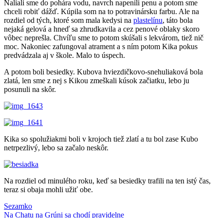
Naliali sme do pohára vodu, navrch napenili penu a potom sme
chceli robiť dážď. Kúpila som na to potravinársku farbu. Ale na
rozdiel od tých, ktoré som mala kedysi na
plastelínu
, táto bola
nejaká gelová a hneď sa zhrudkavila a cez penové oblaky skoro
vôbec neprešla. Chvíľu sme to potom skúšali s lekvárom, tiež nič
moc. Nakoniec zafungoval atrament a s ním potom Kika pokus
predvádzala aj v škole. Malo to úspech.
A potom boli besiedky. Kubova hviezdičkovo-snehuliaková bola
zlatá, len sme z nej s Kikou zmeškali kúsok začiatku, lebo ju
posunuli na skôr.
Kika so spolužiakmi boli v krojoch tiež zlatí a tu bol zase Kubo
netrpezlivý, lebo sa začalo neskôr.
Na rozdiel od minulého roku, keď sa besiedky trafili na ten istý čas,
teraz si obaja mohli užiť obe.
Post
Previous
besiedka
Sezamko
Kika
Kubo
pokusy
Post:
Next
Na Chatu na Grúni sa chodí pravidelne