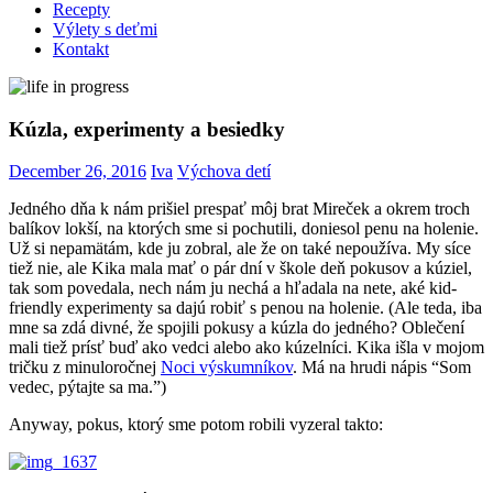
Recepty
Výlety s deťmi
Kontakt
Kúzla, experimenty a besiedky
December 26, 2016
Iva
Výchova detí
Jedného dňa k nám prišiel prespať môj brat Mireček a okrem troch
balíkov lokší, na ktorých sme si pochutili, doniesol penu na holenie.
Už si nepamätám, kde ju zobral, ale že on také nepoužíva. My síce
tiež nie, ale Kika mala mať o pár dní v škole deň pokusov a kúziel,
tak som povedala, nech nám ju nechá a hľadala na nete, aké kid-
friendly experimenty sa dajú robiť s penou na holenie. (Ale teda, iba
mne sa zdá divné, že spojili pokusy a kúzla do jedného? Oblečení
mali tiež prísť buď ako vedci alebo ako kúzelníci. Kika išla v mojom
tričku z minuloročnej
Noci výskumníkov
. Má na hrudi nápis “Som
vedec, pýtajte sa ma.”)
Anyway, pokus, ktorý sme potom robili vyzeral takto: