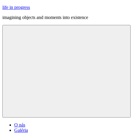
Skip
life in progress
to
imagining objects and moments into existence
content
Menu
O nás
Galéria