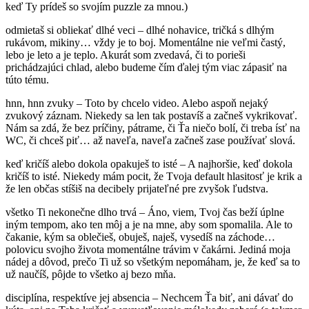
keď Ty prídeš so svojím puzzle za mnou.)
odmietaš si obliekať dlhé veci – dlhé nohavice, tričká s dlhým
rukávom, mikiny… vždy je to boj. Momentálne nie veľmi častý,
lebo je leto a je teplo. Akurát som zvedavá, či to porieši
prichádzajúci chlad, alebo budeme čím ďalej tým viac zápasiť na
túto tému.
hnn, hnn zvuky – Toto by chcelo video. Alebo aspoň nejaký
zvukový záznam. Niekedy sa len tak postavíš a začneš vykrikovať.
Nám sa zdá, že bez príčiny, pátrame, či Ťa niečo bolí, či treba ísť na
WC, či chceš piť… až naveľa, naveľa začneš zase používať slová.
keď kričíš alebo dokola opakuješ to isté – A najhoršie, keď dokola
kričíš to isté. Niekedy mám pocit, že Tvoja default hlasitosť je krik a
že len občas stíšiš na decibely prijateľné pre zvyšok ľudstva.
všetko Ti nekonečne dlho trvá – Áno, viem, Tvoj čas beží úplne
iným tempom, ako ten môj a je na mne, aby som spomalila. Ale to
čakanie, kým sa oblečieš, obuješ, naješ, vysedíš na záchode…
polovicu svojho života momentálne trávim v čakárni. Jediná moja
nádej a dôvod, prečo Ti už so všetkým nepomáham, je, že keď sa to
už naučíš, pôjde to všetko aj bezo mňa.
disciplína, respektíve jej absencia – Nechcem Ťa biť, ani dávať do