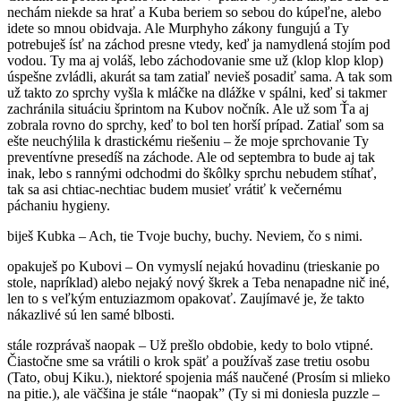
nechám niekde sa hrať a Kuba beriem so sebou do kúpeľne, alebo
idete so mnou obidvaja. Ale Murphyho zákony fungujú a Ty
potrebuješ ísť na záchod presne vtedy, keď ja namydlená stojím pod
vodou. Ty ma aj voláš, lebo záchodovanie sme už (klop klop klop)
úspešne zvládli, akurát sa tam zatiaľ nevieš posadiť sama. A tak som
už takto zo sprchy vyšla k mláčke na dlážke v spálni, keď si takmer
zachránila situáciu šprintom na Kubov nočník. Ale už som Ťa aj
zobrala rovno do sprchy, keď to bol ten horší prípad. Zatiaľ som sa
ešte neuchýlila k drastickému riešeniu – že moje sprchovanie Ty
preventívne presedíš na záchode. Ale od septembra to bude aj tak
inak, lebo s rannými odchodmi do škôlky sprchu nebudem stíhať,
tak sa asi chtiac-nechtiac budem musieť vrátiť k večernému
páchaniu hygieny.
biješ Kubka – Ach, tie Tvoje buchy, buchy. Neviem, čo s nimi.
opakuješ po Kubovi – On vymyslí nejakú hovadinu (trieskanie po
stole, napríklad) alebo nejaký nový škrek a Teba nenapadne nič iné,
len to s veľkým entuziazmom opakovať. Zaujímavé je, že takto
nákazlivé sú len samé blbosti.
stále rozprávaš naopak – Už prešlo obdobie, kedy to bolo vtipné.
Čiastočne sme sa vrátili o krok späť a používaš zase tretiu osobu
(Tato, obuj Kiku.), niektoré spojenia máš naučené (Prosím si mlieko
na pitie.), ale väčšina je stále “naopak” (Ty si mi doniesla puzzle –