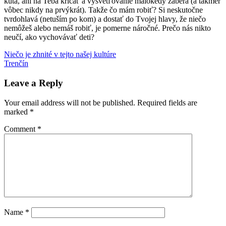
kúta, ani na Teba kričať a vysvetľovanie málokedy zaberá (a takmer
vôbec nikdy na prvýkrát). Takže čo mám robiť? Si neskutočne
tvrdohlavá (netuším po kom) a dostať do Tvojej hlavy, že niečo
nemôžeš alebo nemáš robiť, je pomerne náročné. Prečo nás nikto
neučí, ako vychovávať deti?
Post
Previous
10
Niečo je zhnité v tejto našej kultúre
Post:
Next
vecí
Trenčín
Kika
vracanie
navigation
Post:
Leave a Reply
Your email address will not be published.
Required fields are
marked
*
Comment
*
Name
*