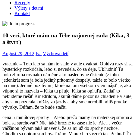
Recepty
Výlety s deťmi
Kontakt
10 vecí, ktoré mám na Tebe najmenej rada (Kika, 3
a štvrť)
August 29, 2012
Iva
Výchova detí
vracanie – Toto leto sa nám to stalo v aute dvakrát. Obidva razy si sa
hystericky rozkričala, lebo si nevedela, čo sa deje. Ukľudniť Ťa
bolo zhruba rovnako náročné ako nasledovné čistenie (z toho
jedenkrát som ja bola jediný prítomný dospelý, takže to bolo všetko
na mne). Jediné pozitívum, ktoré na tom všetkom viem nájsť je, ako
vtipne si to nazvala – Kika tu pľuje, Kika sa opľuľa. Zatiaľ to
nebudeme riešiť Kinedrilom, akurát dáme pozor na chladenie v aute,
aby si nepozerala knižky za jazdy a aby sme nerobili príliš prudké
vývrtky. Dúfam, že to bude stačiť.
cena 5-minútovej sprchy – Alebo prečo mamy na materskej smrdia a
boja sa sprchovať? Nie, také hrozné to zase nie je. Ale… večer
väčšinou bývam taká unavená, že sa mi už do sprchy nechce.
Chodím sa potom sprchovať ráno. V praxi to vyzerá tak, že buď Ťa