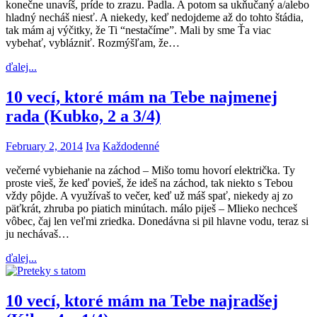
konečne unavíš, príde to zrazu. Padla. A potom sa ukňučaný a/alebo
hladný necháš niesť. A niekedy, keď nedojdeme až do tohto štádia,
tak mám aj výčitky, že Ti “nestačíme”. Mali by sme Ťa viac
vybehať, vyblázniť. Rozmýšľam, že…
ďalej...
10 vecí, ktoré mám na Tebe najmenej
rada (Kubko, 2 a 3/4)
February 2, 2014
Iva
Každodenné
večerné vybiehanie na záchod – Mišo tomu hovorí električka. Ty
proste vieš, že keď povieš, že ideš na záchod, tak niekto s Tebou
vždy pôjde. A využívaš to večer, keď už máš spať, niekedy aj zo
päťkrát, zhruba po piatich minútach. málo piješ – Mlieko nechceš
vôbec, čaj len veľmi zriedka. Donedávna si pil hlavne vodu, teraz si
ju nechávaš…
ďalej...
10 vecí, ktoré mám na Tebe najradšej