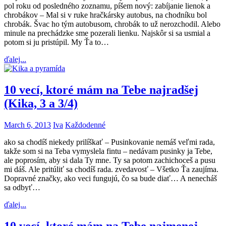
pol roku od posledného zoznamu, píšem nový: zabíjanie lienok a
chrobákov – Mal si v ruke hračkársky autobus, na chodníku bol
chrobák. Švac ho tým autobusom, chrobák to už nerozchodil. Alebo
minule na prechádzke sme pozerali lienku. Najskôr si sa usmial a
potom si ju pristúpil. My Ťa to…
ďalej...
10 vecí, ktoré mám na Tebe najradšej
(Kika, 3 a 3/4)
March 6, 2013
Iva
Každodenné
ako sa chodíš niekedy prilíškať – Pusinkovanie nemáš veľmi rada,
takže som si na Teba vymyslela fintu – nedávam pusinky ja Tebe,
ale poprosím, aby si dala Ty mne. Ty sa potom zachichoceš a pusu
mi dáš. Ale pritúliť sa chodíš rada. zvedavosť – Všetko Ťa zaujíma.
Dopravné značky, ako veci fungujú, čo sa bude diať… A nenecháš
sa odbyť…
ďalej...