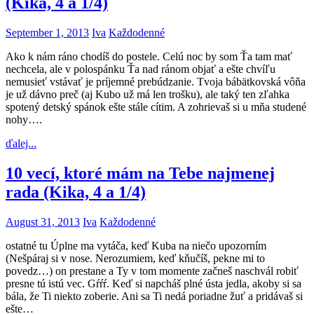
(Kika, 4 a 1/4)
September 1, 2013
Iva
Každodenné
Ako k nám ráno chodíš do postele. Celú noc by som Ťa tam mať
nechcela, ale v polospánku Ťa nad ránom objať a ešte chvíľu
nemusieť vstávať je príjemné prebúdzanie. Tvoja bábätkovská vôňa
je už dávno preč (aj Kubo už má len trošku), ale taký ten zľahka
spotený detský spánok ešte stále cítim. A zohrievaš si u mňa studené
nohy….
ďalej...
10 vecí, ktoré mám na Tebe najmenej
rada (Kika, 4 a 1/4)
August 31, 2013
Iva
Každodenné
ostatné tu Úplne ma vytáča, keď Kuba na niečo upozorním
(Nešpáraj si v nose. Nerozumiem, keď kňučíš, pekne mi to
povedz…) on prestane a Ty v tom momente začneš naschvál robiť
presne tú istú vec. Gŕŕŕ. Keď si napcháš plné ústa jedla, akoby si sa
bála, že Ti niekto zoberie. Ani sa Ti nedá poriadne žuť a pridávaš si
ešte…