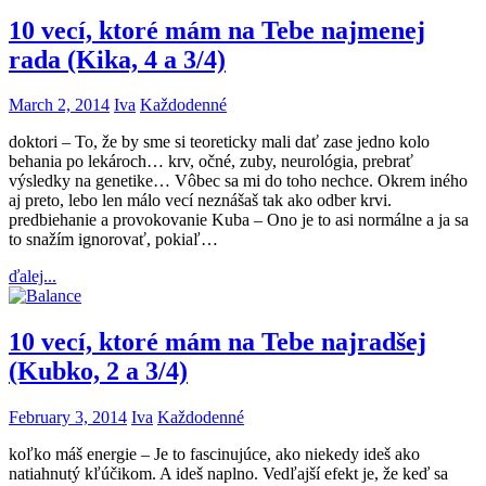
10 vecí, ktoré mám na Tebe najmenej
rada (Kika, 4 a 3/4)
March 2, 2014
Iva
Každodenné
doktori – To, že by sme si teoreticky mali dať zase jedno kolo
behania po lekároch… krv, očné, zuby, neurológia, prebrať
výsledky na genetike… Vôbec sa mi do toho nechce. Okrem iného
aj preto, lebo len málo vecí neznášaš tak ako odber krvi.
predbiehanie a provokovanie Kuba – Ono je to asi normálne a ja sa
to snažím ignorovať, pokiaľ…
ďalej...
10 vecí, ktoré mám na Tebe najradšej
(Kubko, 2 a 3/4)
February 3, 2014
Iva
Každodenné
koľko máš energie – Je to fascinujúce, ako niekedy ideš ako
natiahnutý kľúčikom. A ideš naplno. Vedľajší efekt je, že keď sa