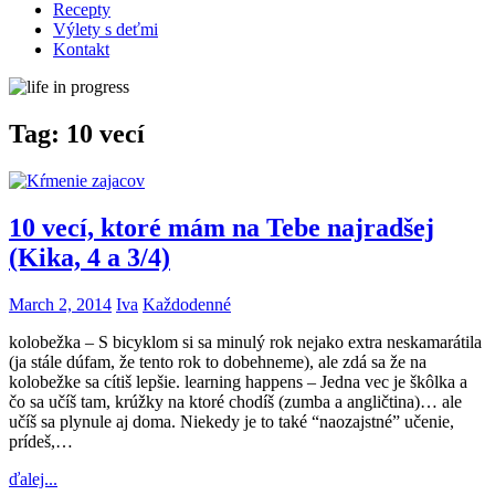
Recepty
Výlety s deťmi
Kontakt
Tag:
10 vecí
10 vecí, ktoré mám na Tebe najradšej
(Kika, 4 a 3/4)
March 2, 2014
Iva
Každodenné
kolobežka – S bicyklom si sa minulý rok nejako extra neskamarátila
(ja stále dúfam, že tento rok to dobehneme), ale zdá sa že na
kolobežke sa cítiš lepšie. learning happens – Jedna vec je škôlka a
čo sa učíš tam, krúžky na ktoré chodíš (zumba a angličtina)… ale
učíš sa plynule aj doma. Niekedy je to také “naozajstné” učenie,
prídeš,…
ďalej...