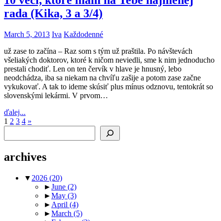
10 vecí, ktoré mám na Tebe najmenej
rada (Kika, 3 a 3/4)
March 5, 2013
Iva
Každodenné
už zase to začína – Raz som s tým už praštila. Po návštevách
všeliakých doktorov, ktoré k ničom neviedli, sme k nim jednoducho
prestali chodiť. Len on ten červík v hlave je hnusný, lebo
neodchádza, iba sa niekam na chvíľu zašije a potom zase začne
vykukovať. A tak to ideme skúsiť plus mínus odznovu, tentokrát so
slovenskými lekármi. V prvom…
ďalej...
Posts
Next
1
2
3
4
»
Search
Posts
pagination
archives
▼
2026
(20)
►
June
(2)
►
May
(3)
►
April
(4)
►
March
(5)