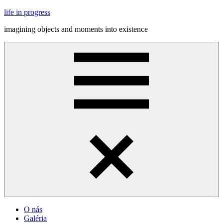
Skip
life in progress
to
imagining objects and moments into existence
content
Menu
O nás
Galéria