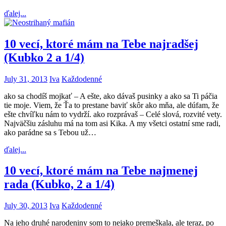
ďalej...
10 vecí, ktoré mám na Tebe najradšej
(Kubko 2 a 1/4)
July 31, 2013
Iva
Každodenné
ako sa chodíš mojkať – A ešte, ako dávaš pusinky a ako sa Ti páčia
tie moje. Viem, že Ťa to prestane baviť skôr ako mňa, ale dúfam, že
ešte chvíľku nám to vydrží. ako rozprávaš – Celé slová, rozvité vety.
Najväčšiu zásluhu má na tom asi Kika. A my všetci ostatní sme radi,
ako parádne sa s Tebou už…
ďalej...
10 vecí, ktoré mám na Tebe najmenej
rada (Kubko, 2 a 1/4)
July 30, 2013
Iva
Každodenné
Na jeho druhé narodeniny som to nejako premeškala, ale teraz, po