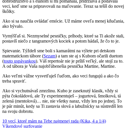
dobrodružstvo a s elánom si mi pomáhala, pridržiava a podávala
veci, keď sme sa pripravovali na maľovanie. Teraz sa tešíš do novej
škôlky.
Ako si sa naučila ovládať emócie. Už máme oveľa menej kňučania,
ako bývalo.
Vymýšľaš si. Nezmyselné pesničky, príhody, ktoré sa Ti akože stali,
postavíš niečo z tangramových kociek a potom hádaš, že čo to je.
Spievanie. Týždeň sme boli s kamarátmi na výlete pri detskom
matematickom tábore (
Sezam
) a tam ste aj s Kubom očarili duetom
(
touto uspávankou
). Váš repertoár nie je príliš veľký, ale stojí za to.
A od tábora je Vaša najobľúbenešia pesnička Martine, Martine.
Ako veľmi vážne vysvetľuješ ľuďom, ako veci fungujú a ako čo
treba spraviť.
Ako si vychutnávaš zmrzlinu. Kubo je zaseknutý klasik, vždy si
pýta čokoládovú, ale Ty experimentuješ – jogurtová, šmolková, tá
zelená (mentolová)… nie, nie všetky naraz, vždy len po jednej. To
je pár minút, kedy sa Ti zastavia slová a labužnícky sa sústredíš len
na svoju dobrotu.
Post
Previous
10
10 vecí, ktoré mám na Tebe najmenej rada (Kika, 4 a 1/4)
Post:
Next
vecí
Víkendové surfovanie
Kika
rozprávanie
spievanie