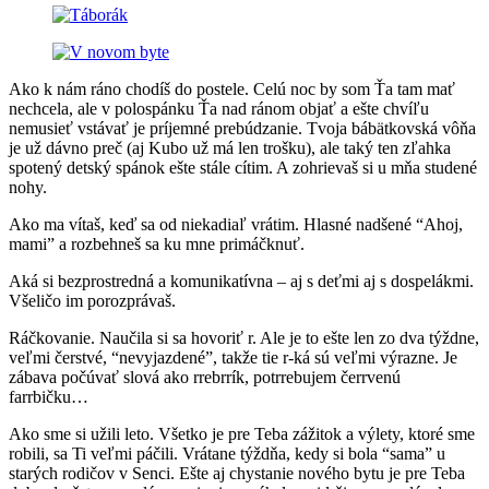
Ako k nám ráno chodíš do postele. Celú noc by som Ťa tam mať
nechcela, ale v polospánku Ťa nad ránom objať a ešte chvíľu
nemusieť vstávať je príjemné prebúdzanie. Tvoja bábätkovská vôňa
je už dávno preč (aj Kubo už má len trošku), ale taký ten zľahka
spotený detský spánok ešte stále cítim. A zohrievaš si u mňa studené
nohy.
Ako ma vítaš, keď sa od niekadiaľ vrátim. Hlasné nadšené “Ahoj,
mami” a rozbehneš sa ku mne primáčknuť.
Aká si bezprostredná a komunikatívna – aj s deťmi aj s dospelákmi.
Všeličo im porozprávaš.
Ráčkovanie. Naučila si sa hovoriť r. Ale je to ešte len zo dva týždne,
veľmi čerstvé, “nevyjazdené”, takže tie r-ká sú veľmi výrazne. Je
zábava počúvať slová ako rrebrrík, potrrebujem čerrvenú
farrbičku…
Ako sme si užili leto. Všetko je pre Teba zážitok a výlety, ktoré sme
robili, sa Ti veľmi páčili. Vrátane týždňa, kedy si bola “sama” u
starých rodičov v Senci. Ešte aj chystanie nového bytu je pre Teba