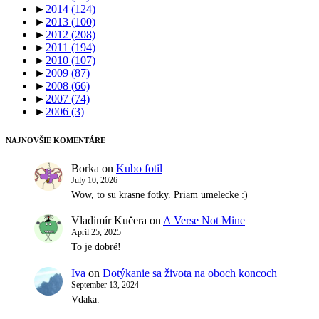
►
2014
(124)
►
2013
(100)
►
2012
(208)
►
2011
(194)
►
2010
(107)
►
2009
(87)
►
2008
(66)
►
2007
(74)
►
2006
(3)
NAJNOVŠIE KOMENTÁRE
Borka
on
Kubo fotil
July 10, 2026
Wow, to su krasne fotky. Priam umelecke :)
Vladimír Kučera
on
A Verse Not Mine
April 25, 2025
To je dobré!
Iva
on
Dotýkanie sa života na oboch koncoch
September 13, 2024
Vdaka.