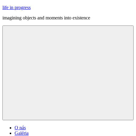
Skip
life in progress
to
imagining objects and moments into existence
content
Menu
O nás
Galéria