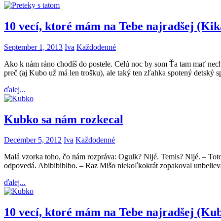
10 vecí, ktoré mám na Tebe najradšej (Kika
September 1, 2013
Iva
Každodenné
Ako k nám ráno chodíš do postele. Celú noc by som Ťa tam mať nechc
preč (aj Kubo už má len trošku), ale taký ten zľahka spotený detský 
ďalej...
Kubko sa nám rozkecal
December 5, 2012
Iva
Každodenné
Malá vzorka toho, čo nám rozpráva: Ogulk? Nijé. Temis? Nijé. – Toto h
odpovedá. Abibibiblbo. – Raz Mišo niekoľkokrát zopakoval unbeliev
ďalej...
10 vecí, ktoré mám na Tebe najradšej (Kub