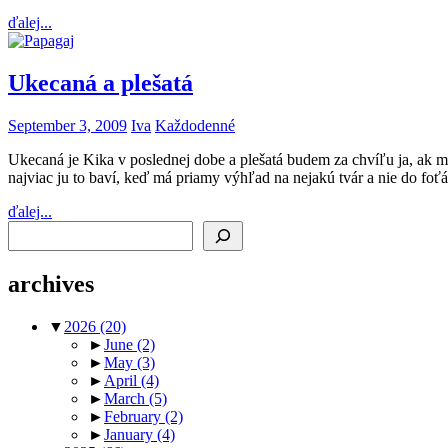
ďalej...
Ukecaná a plešatá
September 3, 2009
Iva
Každodenné
Ukecaná je Kika v poslednej dobe a plešatá budem za chvíľu ja, ak mi
najviac ju to baví, keď má priamy výhľad na nejakú tvár a nie do foťák
ďalej...
Search
archives
▼
2026
(20)
►
June
(2)
►
May
(3)
►
April
(4)
►
March
(5)
►
February
(2)
►
January
(4)