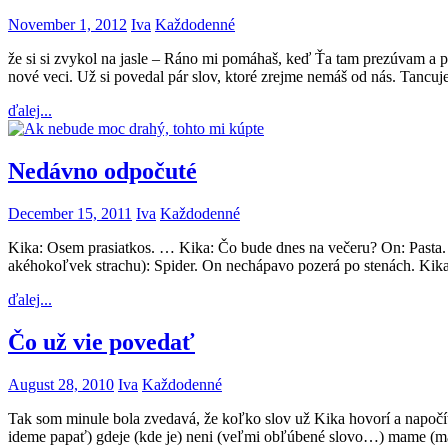
November 1, 2012
Iva
Každodenné
že si si zvykol na jasle – Ráno mi pomáhaš, keď Ťa tam prezúvam a 
nové veci. Už si povedal pár slov, ktoré zrejme nemáš od nás. Tancuj
ďalej...
Nedávno odpočuté
December 15, 2011
Iva
Každodenné
Kika: Osem prasiatkos. … Kika: Čo bude dnes na večeru? On: Pasta. Ki
akéhokoľvek strachu): Spider. On nechápavo pozerá po stenách. Kika
ďalej...
Čo už vie povedať
August 28, 2010
Iva
Každodenné
Tak som minule bola zvedavá, že koľko slov už Kika hovorí a napočí
ideme papať) gdeje (kde je) neni (veľmi obľúbené slovo…) mame (m