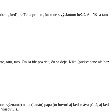
obede, keď pre Teba prídem, ku mne s výskotom bežíš. A učíš sa tam
 tato, tato. On sa ide pozrieť, čo sa deje. Kika (prekvapene ale bez
nom význame) nana (banán) papa (to hovorí aj keď máva pápá, aj keď
 do vlasov…)…