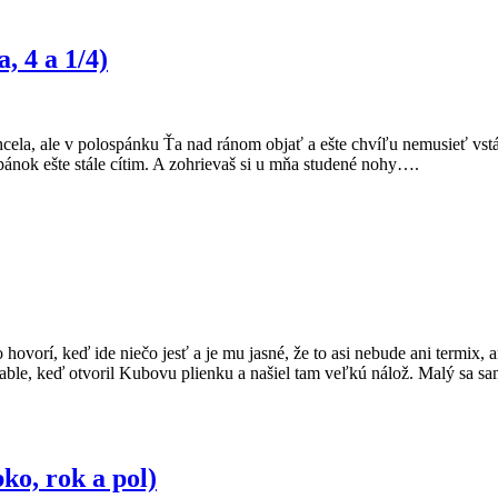
, 4 a 1/4)
ela, ale v polospánku Ťa nad ránom objať a ešte chvíľu nemusieť vst
spánok ešte stále cítim. A zohrievaš si u mňa studené nohy….
ovorí, keď ide niečo jesť a je mu jasné, že to asi nebude ani termix, a
able, keď otvoril Kubovu plienku a našiel tam veľkú nálož. Malý sa 
ko, rok a pol)