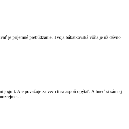
ávať je príjemné prebúdzanie. Tvoja bábätkovská vôňa je už dávno
ni jogurt. Ale považuje za vec cti sa aspoň opýtať. A hneď si sám aj
samozrejme…