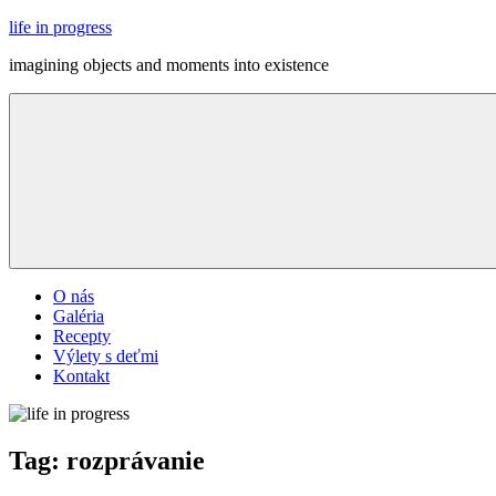
Skip
life in progress
to
imagining objects and moments into existence
content
Menu
O nás
Galéria
Recepty
Výlety s deťmi
Kontakt
Tag:
rozprávanie