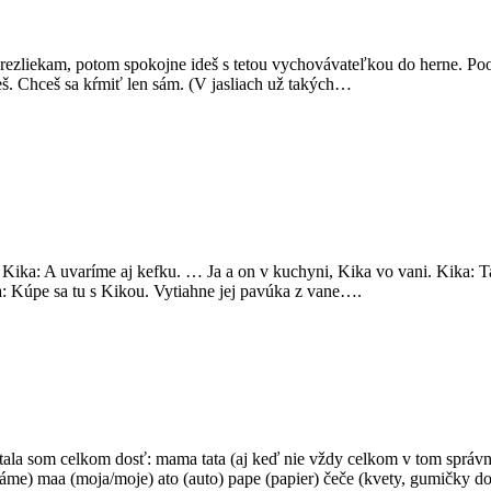
prezliekam, potom spokojne ideš s tetou vychovávateľkou do herne. Po
eš. Chceš sa kŕmiť len sám. (V jasliach už takých…
ka: A uvaríme aj kefku. … Ja a on v kuchyni, Kika vo vani. Kika: Tato,
: Kúpe sa tu s Kikou. Vytiahne jej pavúka z vane….
tala som celkom dosť: mama tata (aj keď nie vždy celkom v tom správ
áme) maa (moja/moje) ato (auto) pape (papier) čeče (kvety, gumičky