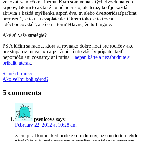
venovať sa niečomu inému. Kým som nemala tých dvoch malých
krpcov, tak mi to až také nutné neprišlo, ale teraz, keď je každá
aktivita a každá myšlienka aspoň dva, tri alebo dvestotridsaťpäťkrát
prerušená, je to na nezaplatenie. Okrem toho je to trochu
“dôchodcovské”, ale čo na tom? Hlavne, že to funguje.
Aké sú vaše stratégie?
PS A lúčim sa radou, ktorá sa rovnako dobre hodí pre rodičov ako
pre stopárov po galaxii a je užitočná obzvlášť v prípade, keď
nepomôžu ani zoznamy ani rutina –
nepanikárte a nezabudnite si
pribaliť uterák
.
Post
Previous
blog
Slané chrumky
rozmýšľanie
Post:
Next
nahlas
Ako veľmi bolí pôrod?
rutina
výchova
navigation
Post:
detí
zoznam
5 comments
psenicova
says:
February 22, 2012 at 10:28 am
zacni pisat knihu, ked pridete sem domov, uz som to tu niekde