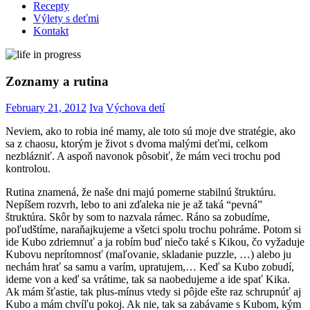
Recepty
Výlety s deťmi
Kontakt
Zoznamy a rutina
February 21, 2012
Iva
Výchova detí
Neviem, ako to robia iné mamy, ale toto sú moje dve stratégie, ako
sa z chaosu, ktorým je život s dvoma malými deťmi, celkom
nezblázniť. A aspoň navonok pôsobiť, že mám veci trochu pod
kontrolou.
Rutina znamená, že naše dni majú pomerne stabilnú štruktúru.
Nepíšem rozvrh, lebo to ani zďaleka nie je až taká “pevná”
štruktúra. Skôr by som to nazvala rámec. Ráno sa zobudíme,
poľudštíme, naraňajkujeme a všetci spolu trochu pohráme. Potom si
ide Kubo zdriemnuť a ja robím buď niečo také s Kikou, čo vyžaduje
Kubovu neprítomnosť (maľovanie, skladanie puzzle, …) alebo ju
nechám hrať sa samu a varím, upratujem,… Keď sa Kubo zobudí,
ideme von a keď sa vrátime, tak sa naobedujeme a ide spať Kika.
Ak mám šťastie, tak plus-mínus vtedy si pôjde ešte raz schrupnúť aj
Kubo a mám chvíľu pokoj. Ak nie, tak sa zabávame s Kubom, kým