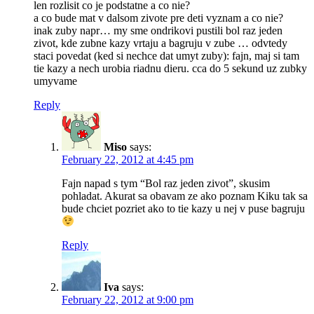
len rozlisit co je podstatne a co nie?
a co bude mat v dalsom zivote pre deti vyznam a co nie?
inak zuby napr… my sme ondrikovi pustili bol raz jeden
zivot, kde zubne kazy vrtaju a bagruju v zube … odvtedy
staci povedat (ked si nechce dat umyt zuby): fajn, maj si tam
tie kazy a nech urobia riadnu dieru. cca do 5 sekund uz zubky
umyvame
Reply
Miso
says:
February 22, 2012 at 4:45 pm
Fajn napad s tym “Bol raz jeden zivot”, skusim
pohladat. Akurat sa obavam ze ako poznam Kiku tak sa
bude chciet pozriet ako to tie kazy u nej v puse bagruju
Reply
Iva
says:
February 22, 2012 at 9:00 pm