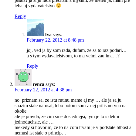
pisala? ja si ju rada precitam a myslim, ze nielen ja, mam pre
teba aj vydavatelstvo
Reply
Iva
says:
February 22, 2012 at 8:48 pm
joj, ved ja by som rada, dufam, ze sa to raz podari…
a s tym vydavatelstvom, to ma velmi zaujima…?
Reply
renca
says:
February 22, 2012 at 4:38 pm
no, priznam sa, ze istu rutinu mame aj my … ale ja sa ju
snazim stale narusat, lebo potom som z nej prilis nervna na
okolie
ale je pravda, ze cim sme doslednejsi, tym je to s detmi
jednoduchsie, ale …
niekedy si hovorim, ze to na com trvam je v podstate blbost a
nemusi ist stale o princip…