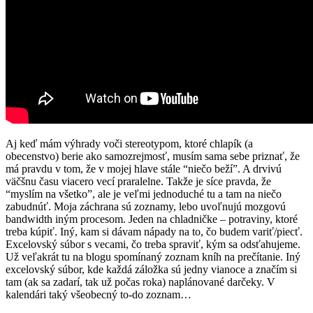
Aj keď mám výhrady voči stereotypom, ktoré chlapík (a
obecenstvo) berie ako samozrejmosť, musím sama sebe priznať, že
má pravdu v tom, že v mojej hlave stále “niečo beží”. A drvivú
väčšnu času viacero vecí praralelne. Takže je síce pravda, že
“myslím na všetko”, ale je veľmi jednoduché tu a tam na niečo
zabudnúť. Moja záchrana sú zoznamy, lebo uvoľnujú mozgovú
bandwidth iným procesom. Jeden na chladničke – potraviny, ktoré
treba kúpiť. Iný, kam si dávam nápady na to, čo budem variť/piecť.
Excelovský súbor s vecami, čo treba spraviť, kým sa odsťahujeme.
Už veľakrát tu na blogu spomínaný zoznam kníh na prečítanie. Iný
excelovský súbor, kde každá záložka sú jedny vianoce a značím si
tam (ak sa zadarí, tak už počas roka) naplánované darčeky. V
kalendári taký všeobecný to-do zoznam…