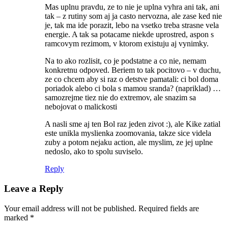
Mas uplnu pravdu, ze to nie je uplna vyhra ani tak, ani
tak – z rutiny som aj ja casto nervozna, ale zase ked nie
je, tak ma ide porazit, lebo na vsetko treba strasne vela
energie. A tak sa potacame niekde uprostred, aspon s
ramcovym rezimom, v ktorom existuju aj vynimky.
Na to ako rozlisit, co je podstatne a co nie, nemam
konkretnu odpoved. Beriem to tak pocitovo – v duchu,
ze co chcem aby si raz o detstve pamatali: ci bol doma
poriadok alebo ci bola s mamou sranda? (napriklad) …
samozrejme tiez nie do extremov, ale snazim sa
nebojovat o malickosti
A nasli sme aj ten Bol raz jeden zivot :), ale Kike zatial
este unikla myslienka zoomovania, takze sice videla
zuby a potom nejaku action, ale myslim, ze jej uplne
nedoslo, ako to spolu suviselo.
Reply
Leave a Reply
Your email address will not be published.
Required fields are
marked
*