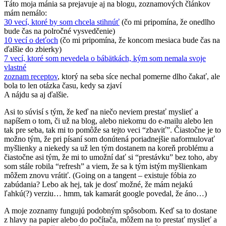
Táto moja mánia sa prejavuje aj na blogu, zoznamových článkov
mám nemálo:
30 vecí, ktoré by som chcela stihnúť
(čo mi pripomína, že onedlho
bude čas na polročné vysvedčenie)
10 vecí o deťoch
(čo mi pripomína, že koncom mesiaca bude čas na
ďalšie do zbierky)
7 vecí, ktoré som nevedela o bábätkách, kým som nemala svoje
vlastné
zoznam receptov
, ktorý na seba síce nechal pomerne dlho čakať, ale
bola to len otázka času, kedy sa zjaví
A nájdu sa aj ďalšie.
Asi to súvisí s tým, že keď na niečo neviem prestať myslieť a
napíšem o tom, či už na blog, alebo niekomu do e-mailu alebo len
tak pre seba, tak mi to pomôže sa tejto veci “zbaviť”. Čiastočne je to
možno tým, že pri písaní som donútená poriadnejšie naformulovať
myšlienky a niekedy sa už len tým dostanem na koreň problému a
čiastočne asi tým, že mi to umožní dať si “prestávku” bez toho, aby
som stále robila “refresh” a viem, že sa k tým istým myšlienkam
môžem znovu vrátiť. (Going on a tangent – existuje fóbia zo
zabúdania? Lebo ak hej, tak je dosť možné, že mám nejakú
ľahkú(?) verziu… hmm, tak kamarát google povedal, že áno…)
A moje zoznamy fungujú podobným spôsobom. Keď sa to dostane
z hlavy na papier alebo do počítača, môžem na to prestať myslieť a