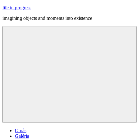
Skip
life in progress
to
imagining objects and moments into existence
content
Menu
O nás
Galéria