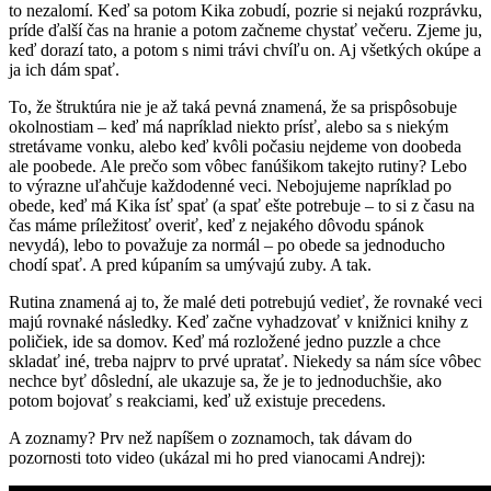
to nezalomí. Keď sa potom Kika zobudí, pozrie si nejakú rozprávku,
príde ďalší čas na hranie a potom začneme chystať večeru. Zjeme ju,
keď dorazí tato, a potom s nimi trávi chvíľu on. Aj všetkých okúpe a
ja ich dám spať.
To, že štruktúra nie je až taká pevná znamená, že sa prispôsobuje
okolnostiam – keď má napríklad niekto prísť, alebo sa s niekým
stretávame vonku, alebo keď kvôli počasiu nejdeme von doobeda
ale poobede. Ale prečo som vôbec fanúšikom takejto rutiny? Lebo
to výrazne uľahčuje každodenné veci. Nebojujeme napríklad po
obede, keď má Kika ísť spať (a spať ešte potrebuje – to si z času na
čas máme príležitosť overiť, keď z nejakého dôvodu spánok
nevydá), lebo to považuje za normál – po obede sa jednoducho
chodí spať. A pred kúpaním sa umývajú zuby. A tak.
Rutina znamená aj to, že malé deti potrebujú vedieť, že rovnaké veci
majú rovnaké následky. Keď začne vyhadzovať v knižnici knihy z
poličiek, ide sa domov. Keď má rozložené jedno puzzle a chce
skladať iné, treba najprv to prvé upratať. Niekedy sa nám síce vôbec
nechce byť dôslední, ale ukazuje sa, že je to jednoduchšie, ako
potom bojovať s reakciami, keď už existuje precedens.
A zoznamy? Prv než napíšem o zoznamoch, tak dávam do
pozornosti toto video (ukázal mi ho pred vianocami Andrej):