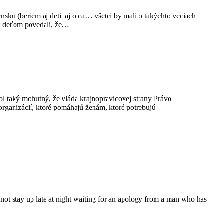
sku (beriem aj deti, aj otca… všetci by mali o takýchto veciach
es deťom povedali, že…
bol taký mohutný, že vláda krajnopravicovej strany Právo
organizácií, ktoré pomáhajú ženám, ktoré potrebujú
 not stay up late at night waiting for an apology from a man who has