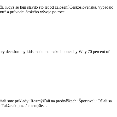
ži. Když se loni slavilo sto let od založení Československa, vypadalo
lismu“ a průvodci českého vývoje po roce…
 Every decision my kids made me make in one day Why 70 percent of
tali sme príklady: Rozmýšľali na prednáškach: Športovali: Túlali sa
n: Takže ak poznáte terajšie…