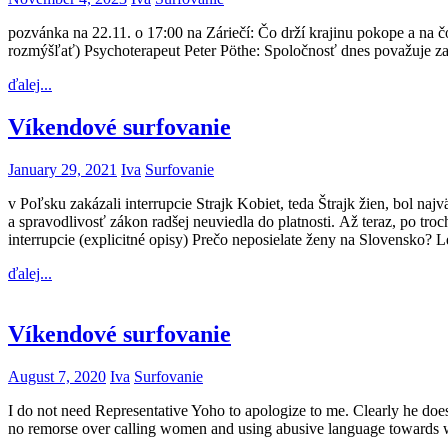
pozvánka na 22.11. o 17:00 na Záriečí: Čo drží krajinu pokope a na č
rozmýšľať) Psychoterapeut Peter Pöthe: Spoločnosť dnes považuje za 
ďalej...
Víkendové surfovanie
January 29, 2021
Iva
Surfovanie
v Poľsku zakázali interrupcie Strajk Kobiet, teda Štrajk žien, bol n
a spravodlivosť zákon radšej neuviedla do platnosti. Až teraz, po tr
interrupcie (explicitné opisy) Prečo neposielate ženy na Slovensko? 
ďalej...
Víkendové surfovanie
August 7, 2020
Iva
Surfovanie
I do not need Representative Yoho to apologize to me. Clearly he does
no remorse over calling women and using abusive language towards