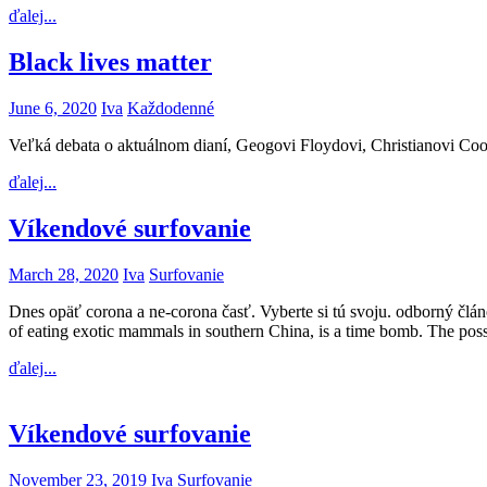
ďalej...
Black lives matter
June 6, 2020
Iva
Každodenné
Veľká debata o aktuálnom dianí, Geogovi Floydovi, Christianovi Coope
ďalej...
Víkendové surfovanie
March 28, 2020
Iva
Surfovanie
Dnes opäť corona a ne-corona časť. Vyberte si tú svoju. odborný člán
of eating exotic mammals in southern China, is a time bomb. The pos
ďalej...
Víkendové surfovanie
November 23, 2019
Iva
Surfovanie