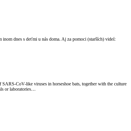
m inom dnes s deťmi u nás doma. Aj za pomoci (starších) videí:
f SARS-CoV-like viruses in horseshoe bats, together with the culture
ls or laboratories…