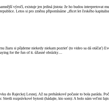
nější výročí, existuje jen jediná jistota: že ho budou interpretovat mu
é republice. Letos si pro změnu připomínáme „třicet let českého kapita
lárnu žiaru si pôjdeme niekedy niekam pozrieť (to video sa dá otáčať)
laying for the fun of it. úžasné obrázky…
vku do Rajeckej Lesnej. Až na prehánkové počasie to bola paráda. Počí
ch: Stretli rozprávkové bytosti (hádajte, kto som): A bolo nám veľmi faj