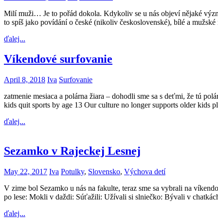
Milí muži… Je to pořád dokola. Kdykoliv se u nás objeví nějaké význam
to spíš jako povídání o české (nikoliv československé), bílé a mužsk
ďalej...
Víkendové surfovanie
April 8, 2018
Iva
Surfovanie
zatmenie mesiaca a polárna žiara – dohodli sme sa s deťmi, že tú po
kids quit sports by age 13 Our culture no longer supports older kids p
ďalej...
Sezamko v Rajeckej Lesnej
May 22, 2017
Iva
Potulky
,
Slovensko
,
Výchova detí
V zime bol Sezamko u nás na fakulte, teraz sme sa vybrali na víkendo
po lese: Mokli v daždi: Súťažili: Užívali si slniečko: Bývali v chatká
ďalej...