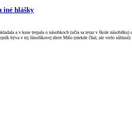
a iné hlášky
o ukladala a v kuse trepala o násobkoch (učia sa teraz v škole násobilk
ník býva v tej Jánošíkovej diere Mišo (niekde čítal, ale vrelo súhlasí