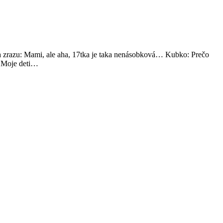
u) a zrazu: Mami, ale aha, 17tka je taka nenásobková… Kubko: Prečo
): Moje deti…