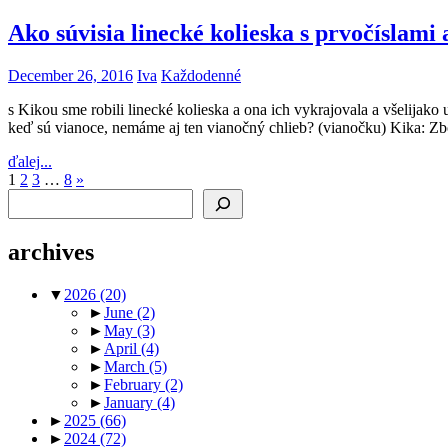
Ako súvisia linecké kolieska s prvočíslami 
December 26, 2016
Iva
Každodenné
s Kikou sme robili linecké kolieska a ona ich vykrajovala a všelijak
keď sú vianoce, nemáme aj ten vianočný chlieb? (vianočku) Kika: Zboj
ďalej...
Posts
Next
1
2
3
…
8
»
Search
Posts
pagination
archives
▼
2026
(20)
►
June
(2)
►
May
(3)
►
April
(4)
►
March
(5)
►
February
(2)
►
January
(4)
►
2025
(66)
►
2024
(72)