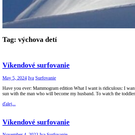
Tag:
výchova detí
Víkendové surfovanie
May 5, 2024
Iva
Surfovanie
Have you ever: Mammogram edition What I want is ridiculous: I want all
sun with the man who will become my husband. To watch the toddle
ďalej...
Víkendové surfovanie
November 4, 2023
Iva
Surfovanie