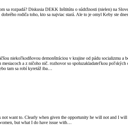
om sa rozpadá? Diskusia DEKK Inštitútu o súdržnosti (nielen) na Sloven
dobrého rodiča toho, kto sa najviac stará. Ale to je omyl Keby ste dn
ajväčšou niekoľkodňovou demonštráciou v krajine od pádu socializmu a 
och mesiacoch a z ničoho nič. rozhovor so spoluzakladateľkou poľských 
Lebo tam sa robí kyretáž iba…
 not want to. Clearly when given the opportunity he will not and I will
 women, but what I do have issue with…