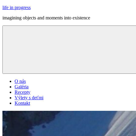
Skip
life in progress
to
imagining objects and moments into existence
content
Menu
O nás
Galéria
Recepty
Výlety s deťmi
Kontakt