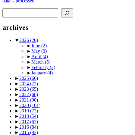
data is processed.
Search
archives
▼
2026
(20)
►
June
(2)
►
May
(3)
►
April
(4)
►
March
(5)
►
February
(2)
►
January
(4)
►
2025
(66)
►
2024
(72)
►
2023
(65)
►
2022
(66)
►
2021
(90)
►
2020
(101)
►
2019
(72)
►
2018
(54)
►
2017
(67)
►
2016
(84)
►
2015
(92)