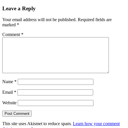
navigation
Post:
starostlivosť
Leave a Reply
Your email address will not be published.
Required fields are
marked
*
Comment
*
Name
*
Email
*
Website
This site uses Akismet to reduce spam.
Learn how your comment