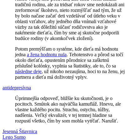
tradičnú rodinu, ale za tridsať rokov sme nedokázali ani
zreformovať školstvo, nieto rozmýšľať nad tým, že už
by bolo načase začať deti vzdelávať od útleho veku v
oblasti vzťahov, aby jedného dňa vnímali vzťahové
väzby za tak dôležitú súčasť rodičovstva ako je
nakŕmenie dieťaťa, čím by sme aj skutočne podporili
budúce rodiny (v akomkoľvek zložení).
Potom premýšľam o systéme, kde dieťa má hodnotu
jedna
a žena hodnotu nula
. Tehotenstvo a pôrod sa točí
okolo dieťaťa, opustením pôrodnice sa zaškrtnú
príslušné kolónky, vyplnia sa štatistiky, ale to, čo sa
následne deje
, už nikoho nezaujíma, hoci to na ženu, jej
partnera a dieťa má doživotný vplyv.
antidepresívna
Úprimnejšia odpoveď, bližšie ku skutočnosti, je o
pocitoch. Smútok ako najväčšia kamufláž. Hnevu, ale
vlastne každého pocitu. Strachu, ostychu, túžby,
nadšenia. Veľký ekvalizér, v tej temnej hladine sa
rozpustí všetko, čím by som mohla vytŕčať. Narušiť.
Post
Previous
feministické
Jesenná Štiavnica
pôrod
výchova
Post:
Next
detí
Lego Sumo
zdravotná