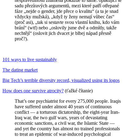
nespravedlnosti znamená pokaždé to samé: opakující se
sadu přezíravých argumentů, mezi které patří otřepané
fáze „nejde o gender, jde přece o kvalitu“ (a ta je snad
vždycky mužská), „když ty ženy nemají vůbec čas“
(proč asi), „tak si sestavte svou vlastní knihu, kdo vám
brání“ (wtf) nebo „oslovily jsme dvě a odmítly, takže
nechtějí“ (oslovit jich dvacet je blbej nápad přesně
proč?).
101 ways to live sustainably
The dating market
Big Tech’s terrible diversity record, visualized using its logos
How does one survive atrocity?
(ťažké čítanie)
That’s one psychiatrist for every 275,000 people. Iraqis
have suffered under almost 40 years of continuous
conflict — a torturous dictatorship, the eight-year Iran-
Iraq war, the two gulf wars, years of devastating
economic sanctions, a civil war, the Islamic State —
and yet the country has almost no trained professionals
to treat an epidemic of war-induced psychological