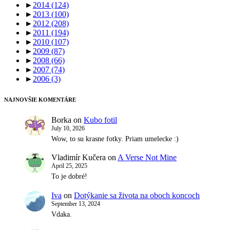
►
2014
(124)
►
2013
(100)
►
2012
(208)
►
2011
(194)
►
2010
(107)
►
2009
(87)
►
2008
(66)
►
2007
(74)
►
2006
(3)
NAJNOVŠIE KOMENTÁRE
Borka
on
Kubo fotil
July 10, 2026
Wow, to su krasne fotky. Priam umelecke :)
Vladimír Kučera
on
A Verse Not Mine
April 25, 2025
To je dobré!
Iva
on
Dotýkanie sa života na oboch koncoch
September 13, 2024
Vdaka.