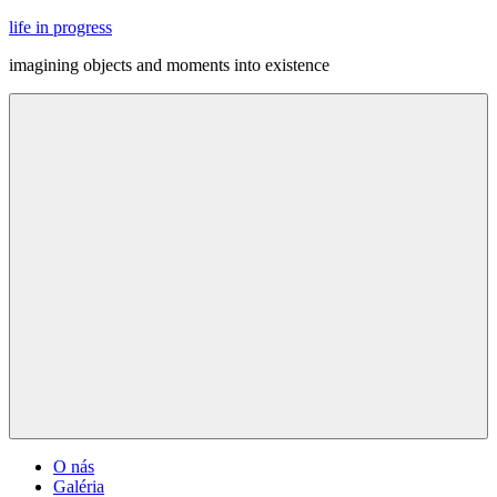
Skip
life in progress
to
imagining objects and moments into existence
content
Menu
O nás
Galéria