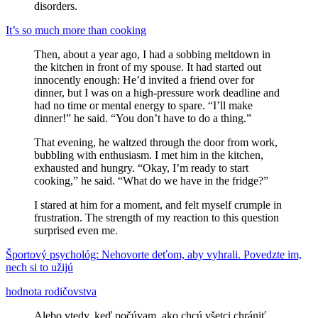
disorders.
It’s so much more than cooking
Then, about a year ago, I had a sobbing meltdown in
the kitchen in front of my spouse. It had started out
innocently enough: He’d invited a friend over for
dinner, but I was on a high-pressure work deadline and
had no time or mental energy to spare. “I’ll make
dinner!” he said. “You don’t have to do a thing.”
That evening, he waltzed through the door from work,
bubbling with enthusiasm. I met him in the kitchen,
exhausted and hungry. “Okay, I’m ready to start
cooking,” he said. “What do we have in the fridge?”
I stared at him for a moment, and felt myself crumple in
frustration. The strength of my reaction to this question
surprised even me.
Športový psychológ: Nehovorte deťom, aby vyhrali. Povedzte im,
nech si to užijú
hodnota rodičovstva
Alebo vtedy, keď počúvam, ako chcú všetci chrániť