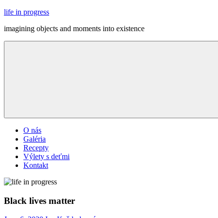
Skip
life in progress
to
imagining objects and moments into existence
content
Menu
O nás
Galéria
Recepty
Výlety s deťmi
Kontakt
Black lives matter