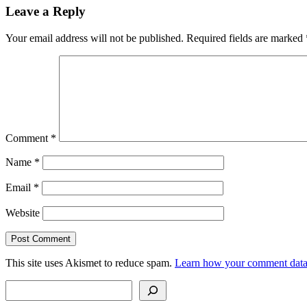
detí
Leave a Reply
Your email address will not be published.
Required fields are marked
Comment
*
Name
*
Email
*
Website
This site uses Akismet to reduce spam.
Learn how your comment data 
Search