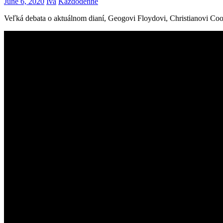
June 6, 2020
Iva
Každodenné
Veľká debata o aktuálnom dianí, Geogovi Floydovi, Christianovi Coope