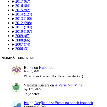
►
2017
(67)
►
2016
(84)
►
2015
(92)
►
2014
(124)
►
2013
(100)
►
2012
(208)
►
2011
(194)
►
2010
(107)
►
2009
(87)
►
2008
(66)
►
2007
(74)
►
2006
(3)
NAJNOVŠIE KOMENTÁRE
Borka
on
Kubo fotil
July 10, 2026
Wow, to su krasne fotky. Priam umelecke :)
Vladimír Kučera
on
A Verse Not Mine
April 25, 2025
To je dobré!
Iva
on
Dotýkanie sa života na oboch koncoch
September 13, 2024