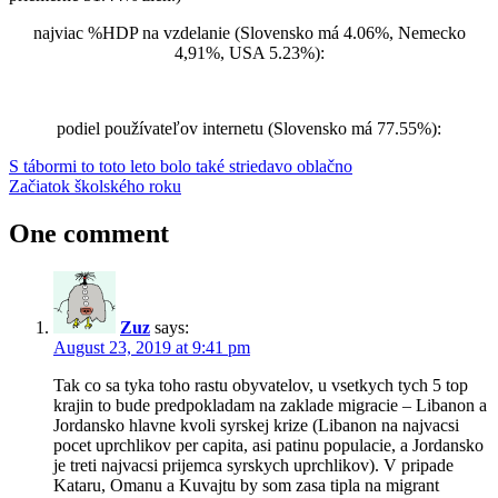
najviac %HDP na vzdelanie (Slovensko má 4.06%, Nemecko
4,91%, USA 5.23%):
podiel používateľov internetu (Slovensko má 77.55%):
Post
Previous
dáta
S tábormi to toto leto bolo také striedavo oblačno
databáza
Svetová
Post:
Next
banka
Začiatok školského roku
navigation
Post:
One comment
Zuz
says:
August 23, 2019 at 9:41 pm
Tak co sa tyka toho rastu obyvatelov, u vsetkych tych 5 top
krajin to bude predpokladam na zaklade migracie – Libanon a
Jordansko hlavne kvoli syrskej krize (Libanon na najvacsi
pocet uprchlikov per capita, asi patinu populacie, a Jordansko
je treti najvacsi prijemca syrskych uprchlikov). V pripade
Kataru, Omanu a Kuvajtu by som zasa tipla na migrant