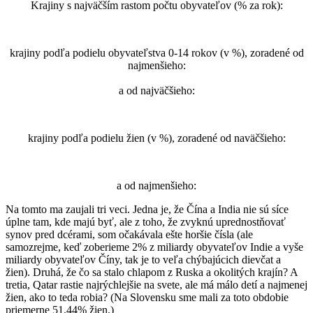
Krajiny s najväčším rastom počtu obyvateľov (% za rok):
krajiny podľa podielu obyvateľstva 0-14 rokov (v %), zoradené od
najmenšieho:
a od najväčšieho:
krajiny podľa podielu žien (v %), zoradené od naväčšieho:
a od najmenšieho:
Na tomto ma zaujali tri veci. Jedna je, že Čína a India nie sú síce
úplne tam, kde majú byť, ale z toho, že zvyknú uprednostňovať
synov pred dcérami, som očakávala ešte horšie čísla (ale
samozrejme, keď zoberieme 2% z miliardy obyvateľov Indie a vyše
miliardy obyvateľov Číny, tak je to veľa chýbajúcich dievčat a
žien). Druhá, že čo sa stalo chlapom z Ruska a okolitých krajín? A
tretia, Qatar rastie najrýchlejšie na svete, ale má málo detí a najmenej
žien, ako to teda robia? (Na Slovensku sme mali za toto obdobie
priemerne 51.44% žien.)