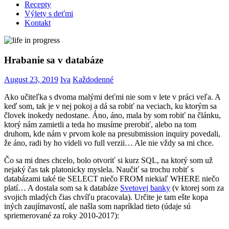
Recepty
Výlety s deťmi
Kontakt
Hrabanie sa v databáze
August 23, 2019
Iva
Každodenné
Ako učiteľka s dvoma malými deťmi nie som v lete v práci veľa. A
keď som, tak je v nej pokoj a dá sa robiť na veciach, ku ktorým sa
človek inokedy nedostane. Áno, áno, mala by som robiť na článku,
ktorý nám zamietli a teda ho musíme prerobiť, alebo na tom
druhom, kde nám v prvom kole na presubmission inquiry povedali,
že áno, radi by ho videli vo full verzii… Ale nie vždy sa mi chce.
Čo sa mi dnes chcelo, bolo otvoriť si kurz SQL, na ktorý som už
nejaký čas tak platonicky myslela. Naučiť sa trochu robiť s
databázami také tie SELECT niečo FROM niekiaľ WHERE niečo
platí… A dostala som sa k databáze
Svetovej banky
(v ktorej som za
svojich mladých čias chvíľu pracovala). Určite je tam ešte kopa
iných zaujímavostí, ale našla som napríklad tieto (údaje sú
spriemerované za roky 2010-2017):