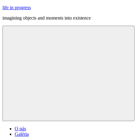
Skip
life in progress
to
imagining objects and moments into existence
content
Menu
O nás
Galéria