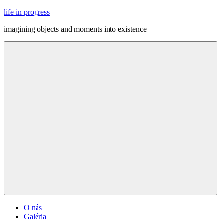
Skip
life in progress
to
imagining objects and moments into existence
content
Menu
O nás
Galéria