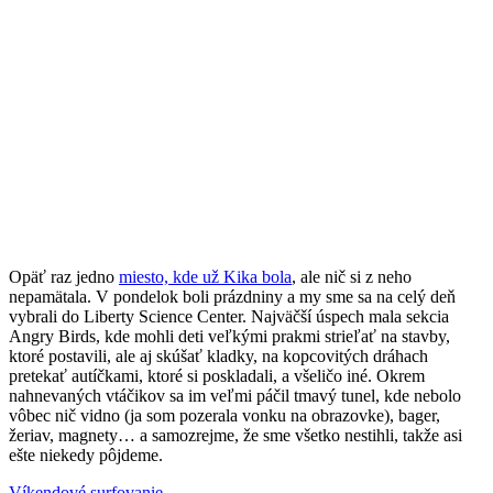
Opäť raz jedno
miesto, kde už Kika bola
, ale nič si z neho
nepamätala. V pondelok boli prázdniny a my sme sa na celý deň
vybrali do Liberty Science Center. Najväčší úspech mala sekcia
Angry Birds, kde mohli deti veľkými prakmi strieľať na stavby,
ktoré postavili, ale aj skúšať kladky, na kopcovitých dráhach
pretekať autíčkami, ktoré si poskladali, a všeličo iné. Okrem
nahnevaných vtáčikov sa im veľmi páčil tmavý tunel, kde nebolo
vôbec nič vidno (ja som pozerala vonku na obrazovke), bager,
žeriav, magnety… a samozrejme, že sme všetko nestihli, takže asi
ešte niekedy pôjdeme.
Previous
angry
Víkendové surfovanie