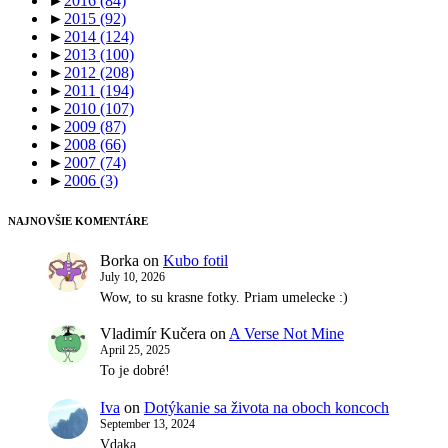
►
2016
(84)
►
2015
(92)
►
2014
(124)
►
2013
(100)
►
2012
(208)
►
2011
(194)
►
2010
(107)
►
2009
(87)
►
2008
(66)
►
2007
(74)
►
2006
(3)
NAJNOVŠIE KOMENTÁRE
Borka
on
Kubo fotil
July 10, 2026
Wow, to su krasne fotky. Priam umelecke :)
Vladimír Kučera
on
A Verse Not Mine
April 25, 2025
To je dobré!
Iva
on
Dotýkanie sa života na oboch koncoch
September 13, 2024
Vdaka.