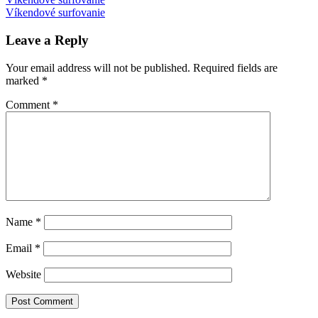
Post
Post:
Next
birds
Víkendové surfovanie
Liberty
navigation
Post:
Science
Center
New
Leave a Reply
Jersey
pokusy
výlet
s
Your email address will not be published.
Required fields are
deťmi
marked
*
Comment
*
Name
*
Email
*
Website