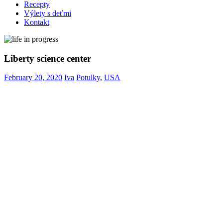
Recepty
Výlety s deťmi
Kontakt
Liberty science center
February 20, 2020
Iva
Potulky
,
USA