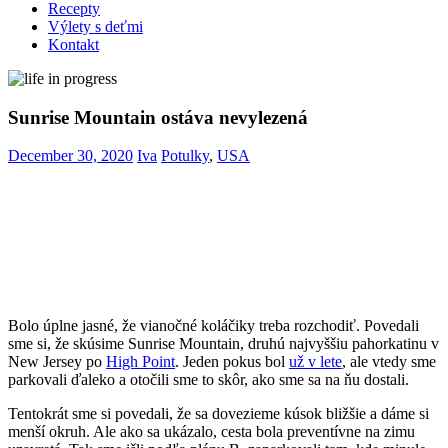
Recepty
Výlety s deťmi
Kontakt
Sunrise Mountain ostáva nevylezená
December 30, 2020
Iva
Potulky
,
USA
Bolo úplne jasné, že vianočné koláčiky treba rozchodiť. Povedali
sme si, že skúsime Sunrise Mountain, druhú najvyššiu pahorkatinu v
New Jersey po
High Point
. Jeden pokus bol
už v lete
, ale vtedy sme
parkovali ďaleko a otočili sme to skôr, ako sme sa na ňu dostali.
Tentokrát sme si povedali, že sa dovezieme kúsok bližšie a dáme si
menší okruh. Ale ako sa ukázalo, cesta bola preventívne na zimu