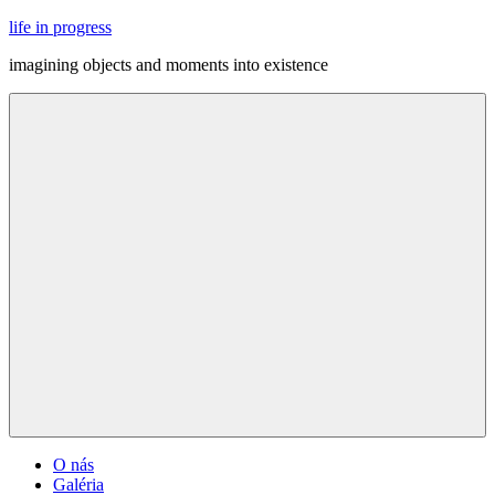
Skip
life in progress
to
imagining objects and moments into existence
content
Menu
O nás
Galéria