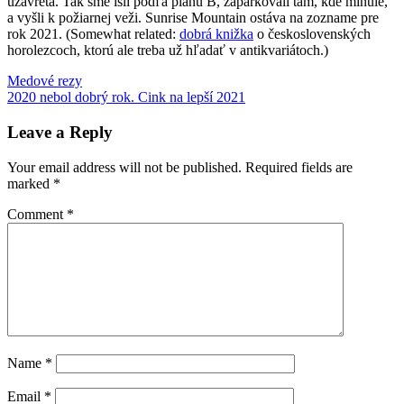
uzavretá. Tak sme išli podľa plánu B, zaparkovali tam, kde minule,
a vyšli k požiarnej veži. Sunrise Mountain ostáva na zozname pre
rok 2021. (Somewhat related:
dobrá knižka
o československých
horolezcoch, ktorú ale treba už hľadať v antikvariátoch.)
Post
Previous
Stokes
Medové rezy
Sunrise
Post:
Next
Mountain
2020 nebol dobrý rok. Cink na lepší 2021
výlet
navigation
Post:
s
deťmi
Leave a Reply
Your email address will not be published.
Required fields are
marked
*
Comment
*
Name
*
Email
*