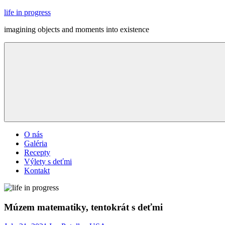
Skip
life in progress
to
imagining objects and moments into existence
content
Menu
O nás
Galéria
Recepty
Výlety s deťmi
Kontakt
Múzem matematiky, tentokrát s deťmi