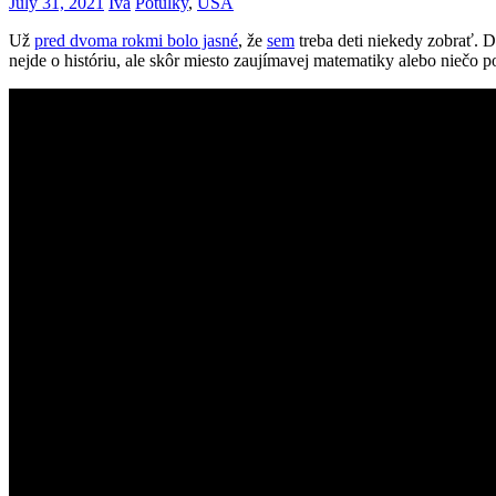
July 31, 2021
Iva
Potulky
,
USA
Už
pred dvoma rokmi bolo jasné
, že
sem
treba deti niekedy zobrať. D
nejde o históriu, ale skôr miesto zaujímavej matematiky alebo niečo 