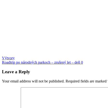
Post
Previous
matematika
Výtvory
New
Post:
Next
York
Roadtrip po národných parkoch – zrušený let – deň 0
navigation
Post:
City
výlet
s
Leave a Reply
deťmi
Your email address will not be published.
Required fields are marked