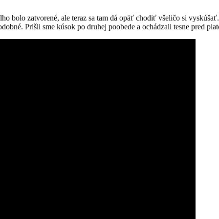
lho bolo zatvorené, ale teraz sa tam dá opäť chodiť všeličo si vyskúšať
podobné. Prišli sme kúsok po druhej poobede a ochádzali tesne pred pia