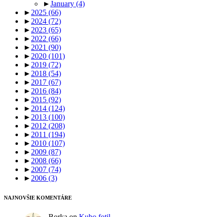
►
January
(4)
►
2025
(66)
►
2024
(72)
►
2023
(65)
►
2022
(66)
►
2021
(90)
►
2020
(101)
►
2019
(72)
►
2018
(54)
►
2017
(67)
►
2016
(84)
►
2015
(92)
►
2014
(124)
►
2013
(100)
►
2012
(208)
►
2011
(194)
►
2010
(107)
►
2009
(87)
►
2008
(66)
►
2007
(74)
►
2006
(3)
NAJNOVŠIE KOMENTÁRE
Borka
on
Kubo fotil