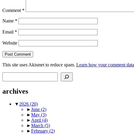
Comment
*
Name
*
Email
*
Website
This site uses Akismet to reduce spam.
Learn how your comment data 
Search
archives
▼
2026
(20)
►
June
(2)
►
May
(3)
►
April
(4)
►
March
(5)
►
February
(2)