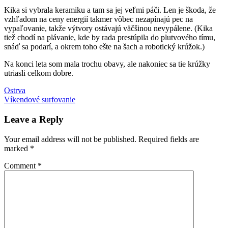
Kika si vybrala keramiku a tam sa jej veľmi páči. Len je škoda, že
vzhľadom na ceny energií takmer vôbec nezapínajú pec na
vypaľovanie, takže výtvory ostávajú väčšinou nevypálene. (Kika
tiež chodí na plávanie, kde by rada prestúpila do plutvového tímu,
snáď sa podarí, a okrem toho ešte na šach a robotický krúžok.)
Na konci leta som mala trochu obavy, ale nakoniec sa tie krúžky
utriasli celkom dobre.
Post
Previous
Kika
Ostrva
Kubo
výtvory
Post:
Next
Víkendové surfovanie
navigation
Post:
Leave a Reply
Your email address will not be published.
Required fields are
marked
*
Comment
*