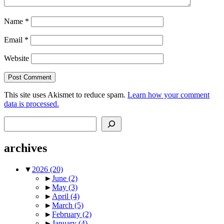
Name
*
Email
*
Website
This site uses Akismet to reduce spam.
Learn how your comment
data is processed.
Search
archives
▼
2026
(20)
►
June
(2)
►
May
(3)
►
April
(4)
►
March
(5)
►
February
(2)
►
January
(4)