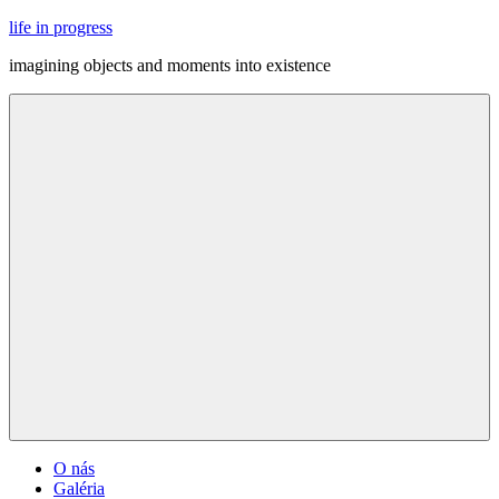
Skip
life in progress
to
imagining objects and moments into existence
content
Menu
O nás
Galéria