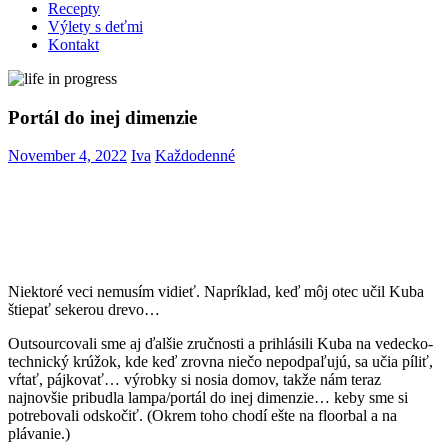
Recepty
Výlety s deťmi
Kontakt
Portál do inej dimenzie
November 4, 2022
Iva
Každodenné
Niektoré veci nemusím vidieť. Napríklad, keď môj otec učil Kuba
štiepať sekerou drevo…
Outsourcovali sme aj ďalšie zručnosti a prihlásili Kuba na vedecko-
technický krúžok, kde keď zrovna niečo nepodpaľujú, sa učia píliť,
vŕtať, pájkovať… výrobky si nosia domov, takže nám teraz
najnovšie pribudla lampa/portál do inej dimenzie… keby sme si
potrebovali odskočiť. (Okrem toho chodí ešte na floorbal a na
plávanie.)