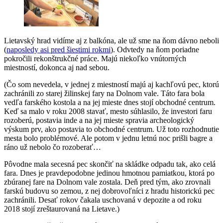
Lietavský hrad vidíme aj z balkóna, ale už sme na ňom dávno neboli
(
naposledy asi pred šiestimi rokmi
). Odvtedy na ňom poriadne
pokročili rekonštrukčné práce. Majú niekoľko vnútorných
miestností, dokonca aj nad sebou.
(Čo som nevedela, v jednej z miestností majú aj kachľovú pec, ktorú
zachránili zo starej žilinskej fary na Dolnom vale. Táto fara bola
vedľa farského kostola a na jej mieste dnes stojí obchodné centrum.
Keď sa malo v roku 2008 stavať, mesto súhlasilo, že investori faru
rozoberú, postavia inde a na jej mieste spravia archeologický
výskum prv, ako postavia to obchodné centrum. Už toto rozhodnutie
mesta bolo problémové. Ale potom v jednu letnú noc prišli bagre a
ráno už nebolo čo rozoberať…
Pôvodne mala secesná pec skončiť na skládke odpadu tak, ako celá
fara. Dnes je pravdepodobne jedinou hmotnou pamiatkou, ktorá po
zbúranej fare na Dolnom vale zostala. Deň pred tým, ako zrovnali
farskú budovu so zemou, z nej dobrovoľníci z hradu historickú pec
zachránili. Desať rokov čakala uschovaná v depozite a od roku
2018 stojí zreštaurovaná na Lietave.)