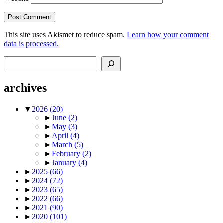
This site uses Akismet to reduce spam.
Learn how your comment
data is processed.
Search
archives
▼
2026
(20)
►
June
(2)
►
May
(3)
►
April
(4)
►
March
(5)
►
February
(2)
►
January
(4)
►
2025
(66)
►
2024
(72)
►
2023
(65)
►
2022
(66)
►
2021
(90)
►
2020
(101)