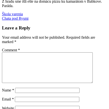
Z hradu sme išli ešte na domácu pizzu ku kamarátom v Babkove.
Paráda.
Post
Previous
kachle
Škola varenia
Lietavský
Post:
Next
hrad
Chata pod Rysmi
turistika
navigation
Post:
s
deťmi
Leave a Reply
Your email address will not be published.
Required fields are
marked
*
Comment
*
Name
*
Email
*
Website