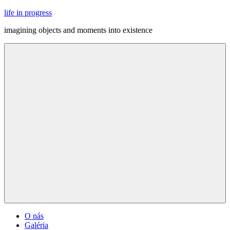
Skip
life in progress
to
imagining objects and moments into existence
content
Menu
O nás
Galéria