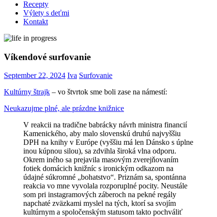
Recepty
Výlety s deťmi
Kontakt
Víkendové surfovanie
September 22, 2024
Iva
Surfovanie
Kultúrny štrajk
– vo štvrtok sme boli zase na námestí:
Neukazujme plné, ale prázdne knižnice
V reakcii na tradične babrácky návrh ministra financií
Kamenického, aby malo slovenskú druhú najvyššiu
DPH na knihy v Európe (vyššiu má len Dánsko s úplne
inou kúpnou silou), sa zdvihla široká vlna odporu.
Okrem iného sa prejavila masovým zverejňovaním
fotiek domácich knižníc s ironickým odkazom na
údajné súkromné „bohatstvo“. Priznám sa, spontánna
reakcia vo mne vyvolala rozporuplné pocity. Neustále
som pri instagramových záberoch na pekné regály
napchaté zväzkami myslel na tých, ktorí sa svojím
kultúrnym a spoločenským statusom takto pochváliť