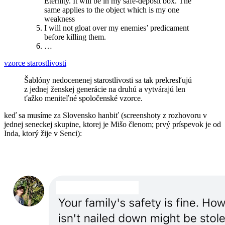
Eternity. It will be in my safe-deposit box. The
same applies to the object which is my one
weakness
I will not gloat over my enemies’ predicament
before killing them.
…
vzorce starostlivosti
Šablóny nedocenenej starostlivosti sa tak prekresľujú
z jednej ženskej generácie na druhú a vytvárajú len
ťažko meniteľné spoločenské vzorce.
keď sa musíme za Slovensko hanbiť (screenshoty z rozhovoru v
jednej seneckej skupine, ktorej je Mišo členom; prvý príspevok je od
Inda, ktorý žije v Senci):