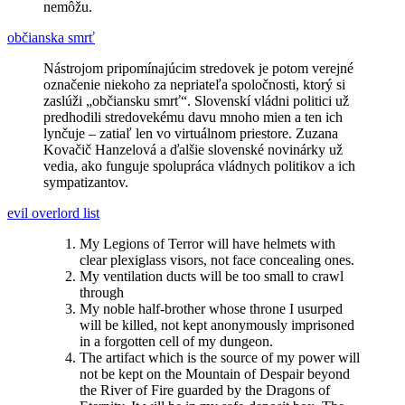
nemôžu.
občianska smrť
Nástrojom pripomínajúcim stredovek je potom verejné
označenie niekoho za nepriateľa spoločnosti, ktorý si
zaslúži „občiansku smrť“. Slovenskí vládni politici už
predhodili stredovekému davu mnoho mien a ten ich
lynčuje – zatiaľ len vo virtuálnom priestore. Zuzana
Kovačič Hanzelová a ďalšie slovenské novinárky už
vedia, ako funguje spolupráca vládnych politikov a ich
sympatizantov.
evil overlord list
My Legions of Terror will have helmets with
clear plexiglass visors, not face concealing ones.
My ventilation ducts will be too small to crawl
through
My noble half-brother whose throne I usurped
will be killed, not kept anonymously imprisoned
in a forgotten cell of my dungeon.
The artifact which is the source of my power will
not be kept on the Mountain of Despair beyond
the River of Fire guarded by the Dragons of