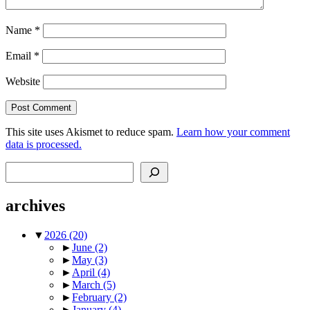
Name
*
Email
*
Website
This site uses Akismet to reduce spam.
Learn how your comment
data is processed.
Search
archives
▼
2026
(20)
►
June
(2)
►
May
(3)
►
April
(4)
►
March
(5)
►
February
(2)
►
January
(4)