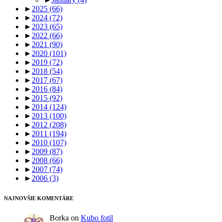
►
2025
(66)
►
2024
(72)
►
2023
(65)
►
2022
(66)
►
2021
(90)
►
2020
(101)
►
2019
(72)
►
2018
(54)
►
2017
(67)
►
2016
(84)
►
2015
(92)
►
2014
(124)
►
2013
(100)
►
2012
(208)
►
2011
(194)
►
2010
(107)
►
2009
(87)
►
2008
(66)
►
2007
(74)
►
2006
(3)
NAJNOVŠIE KOMENTÁRE
Borka
on
Kubo fotil