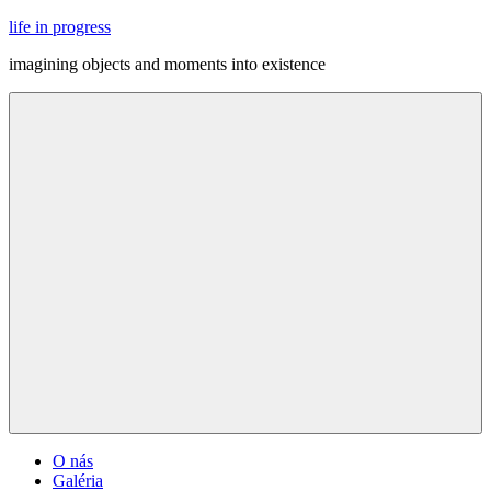
Skip
life in progress
to
imagining objects and moments into existence
content
Menu
O nás
Galéria