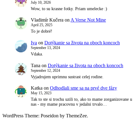
July 10, 2026
Wow, to su krasne fotky. Priam umelecke :)
Vladimír Kučera
on
A Verse Not Mine
April 25, 2025
To je dobré!
Iva
on
Dotýkanie sa života na oboch koncoch
September 13, 2024
Vdaka.
Tana
on
Dotýkanie sa života na oboch koncoch
September 12, 2024
Vyjadrujem uprimnu sustrast celej rodine.
Katka
on
Odhodlali sme sa na prvé dve fázy
May 15, 2023
Tak to ste si trochu uzili to, ako to mame zorganizovane u
nas - my mame pracovnu v jedalni trvalo…
WordPress Theme: Poseidon by ThemeZee.