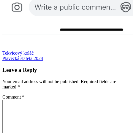
Post
Previous
feministické
Tekvicový koláč
iná
Post:
Next
kultúra
Plavecká štafeta 2024
knižnica
Slovensko
navigation
Post:
Leave a Reply
Your email address will not be published.
Required fields are
marked
*
Comment
*