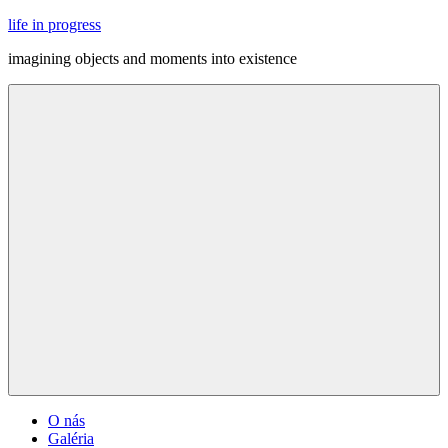
Skip
life in progress
to
imagining objects and moments into existence
content
Menu
O nás
Galéria