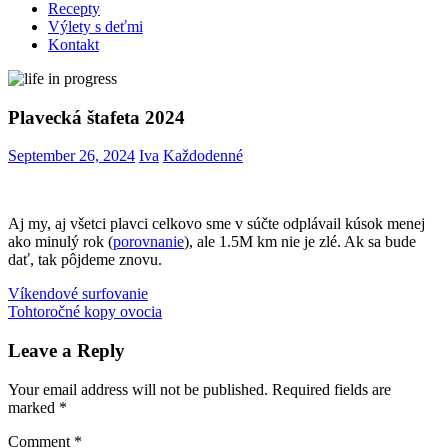
Recepty
Výlety s deťmi
Kontakt
Plavecká štafeta 2024
September 26, 2024
Iva
Každodenné
Aj my, aj všetci plavci celkovo sme v súčte odplávail kúsok menej
ako minulý rok (
porovnanie
), ale 1.5M km nie je zlé. Ak sa bude
dať, tak pôjdeme znovu.
Post
Previous
plávanie
Víkendové surfovanie
štafeta
Post:
Next
Tohtoročné kopy ovocia
navigation
Post:
Leave a Reply
Your email address will not be published.
Required fields are
marked
*
Comment
*