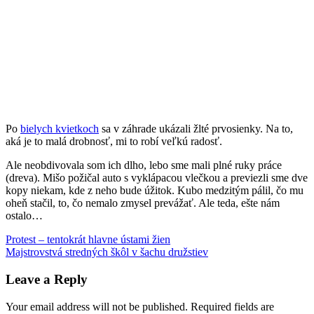
Po
bielych kvietkoch
sa v záhrade ukázali žlté prvosienky. Na to,
aká je to malá drobnosť, mi to robí veľkú radosť.
Ale neobdivovala som ich dlho, lebo sme mali plné ruky práce
(dreva). Mišo požičal auto s vyklápacou vlečkou a previezli sme dve
kopy niekam, kde z neho bude úžitok. Kubo medzitým pálil, čo mu
oheň stačil, to, čo nemalo zmysel prevážať. Ale teda, ešte nám
ostalo…
Post
Previous
drevo
Protest – tentokrát hlavne ústami žien
prvosienky
Post:
Next
Majstrovstvá stredných škôl v šachu družstiev
navigation
Post:
Leave a Reply
Your email address will not be published.
Required fields are