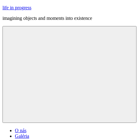
Skip
life in progress
to
imagining objects and moments into existence
content
Menu
O nás
Galéria