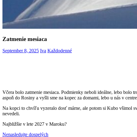
Zatmenie mesiaca
September 8, 2025
Iva
Každodenné
Včera bolo zatmenie mesiaca. Podmienky neboli ideálne, lebo bolo tr
aspoň do Rosiny a vyšli sme na kopec za domami, lebo u nás v centre 
Na kopci to chvíľu vyzeralo dosť márne, ale potom si Kubo všimol sve
nevedeli.
Najbližšie v lete 2027 v Maroku?
Post
Previous
zatmenie
Nenasledujte dospelých