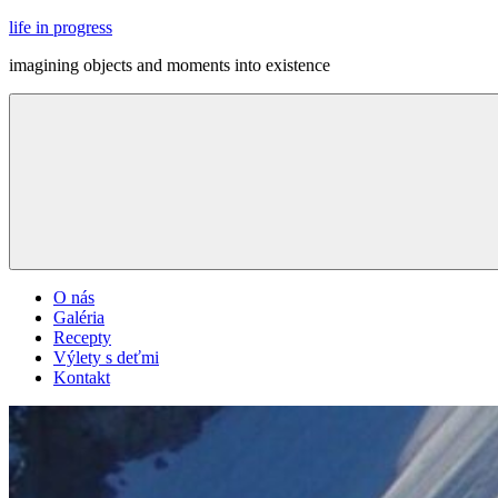
Skip
life in progress
to
imagining objects and moments into existence
content
Menu
O nás
Galéria
Recepty
Výlety s deťmi
Kontakt