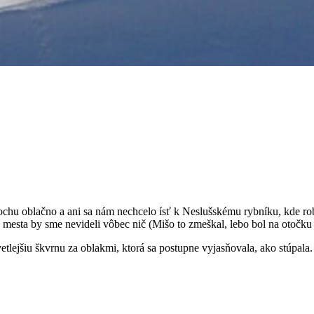
ochu oblačno a ani sa nám nechcelo ísť k Neslušskému rybníku, kde ro
mesta by sme nevideli vôbec nič (Mišo to zmeškal, lebo bol na otočku n
tlejšiu škvrnu za oblakmi, ktorá sa postupne vyjasňovala, ako stúpala.