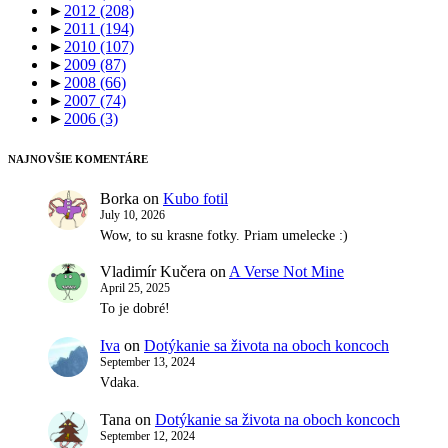
►
2012
(208)
►
2011
(194)
►
2010
(107)
►
2009
(87)
►
2008
(66)
►
2007
(74)
►
2006
(3)
NAJNOVŠIE KOMENTÁRE
Borka
on
Kubo fotil
July 10, 2026
Wow, to su krasne fotky. Priam umelecke :)
Vladimír Kučera
on
A Verse Not Mine
April 25, 2025
To je dobré!
Iva
on
Dotýkanie sa života na oboch koncoch
September 13, 2024
Vdaka.
Tana
on
Dotýkanie sa života na oboch koncoch
September 12, 2024