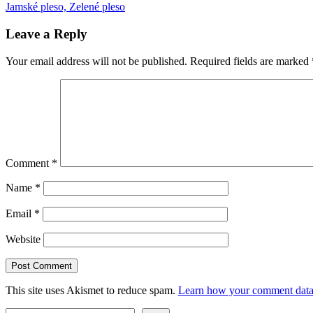
Post:
Next
Jamské pleso, Zelené pleso
navigation
Post:
Leave a Reply
Your email address will not be published.
Required fields are marked
Comment
*
Name
*
Email
*
Website
This site uses Akismet to reduce spam.
Learn how your comment data 