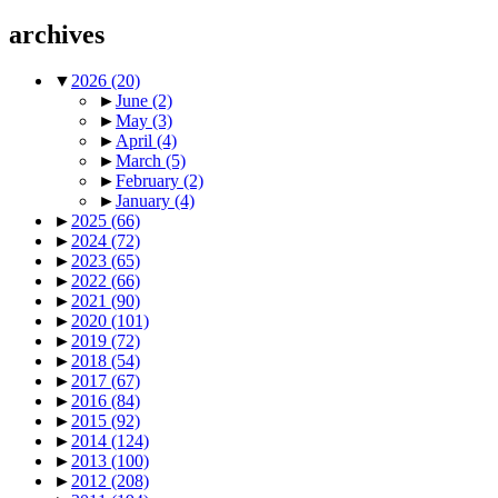
archives
▼
2026
(20)
►
June
(2)
►
May
(3)
►
April
(4)
►
March
(5)
►
February
(2)
►
January
(4)
►
2025
(66)
►
2024
(72)
►
2023
(65)
►
2022
(66)
►
2021
(90)
►
2020
(101)
►
2019
(72)
►
2018
(54)
►
2017
(67)
►
2016
(84)
►
2015
(92)
►
2014
(124)
►
2013
(100)
►
2012
(208)