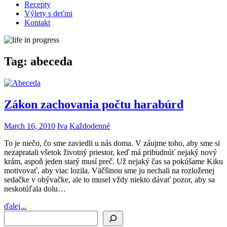
Recepty
Výlety s deťmi
Kontakt
Tag:
abeceda
Zákon zachovania počtu harabúrd
March 16, 2010
Iva
Každodenné
To je niečo, čo sme zaviedli u nás doma. V záujme toho, aby sme si
nezapratali všetok životný priestor, keď má pribudnúť nejaký nový
krám, aspoň jeden starý musí preč. Už nejaký čas sa pokúšame Kiku
motivovať, aby viac lozila. Väčšinou sme ju nechali na rozloženej
sedačke v obývačke, ale to musel vždy niekto dávať pozor, aby sa
neskotúľala dolu…
ďalej...
Search