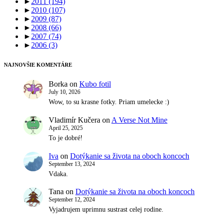
►
2011
(194)
►
2010
(107)
►
2009
(87)
►
2008
(66)
►
2007
(74)
►
2006
(3)
NAJNOVŠIE KOMENTÁRE
Borka
on
Kubo fotil
July 10, 2026
Wow, to su krasne fotky. Priam umelecke :)
Vladimír Kučera
on
A Verse Not Mine
April 25, 2025
To je dobré!
Iva
on
Dotýkanie sa života na oboch koncoch
September 13, 2024
Vdaka.
Tana
on
Dotýkanie sa života na oboch koncoch
September 12, 2024
Vyjadrujem uprimnu sustrast celej rodine.