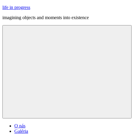
Skip
life in progress
to
imagining objects and moments into existence
content
Menu
O nás
Galéria