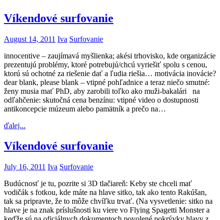
Víkendové surfovanie
August 14, 2011
Iva
Surfovanie
innocentive – zaujímavá myšlienka; akési trhovisko, kde organizácie
prezentujú problémy, ktoré potrebujú/chcú vyriešiť spolu s cenou,
ktorú sú ochotné za riešenie dať a ľudia riešia… motivácia inovácie?
dear blank, please blank – vtipné pohľadnice a teraz niečo smutné:
ženy musia mať PhD, aby zarobili toľko ako muži-bakalári na
odľahčenie: skutočná cena benzínu: vtipné video o dostupnosti
antikoncepcie múzeum alebo pamätník a prečo na…
ďalej...
Víkendové surfovanie
July 16, 2011
Iva
Surfovanie
Budúcnosť je tu, pozrite si 3D tlačiareň: Keby ste chceli mať
vodičák s fotkou, kde máte na hlave sitko, tak ako tento Rakúšan,
tak sa pripravte, že to môže chvíľku trvať. (Na vysvetlenie: sitko na
hlave je na znak príslušnosti ku viere vo Flying Spagetti Monster a
keďže sú na oficiálnych dokumentoch povolené pokrývky hlavy z