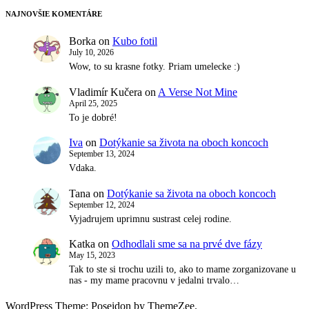
NAJNOVŠIE KOMENTÁRE
Borka
on
Kubo fotil
July 10, 2026
Wow, to su krasne fotky. Priam umelecke :)
Vladimír Kučera
on
A Verse Not Mine
April 25, 2025
To je dobré!
Iva
on
Dotýkanie sa života na oboch koncoch
September 13, 2024
Vdaka.
Tana
on
Dotýkanie sa života na oboch koncoch
September 12, 2024
Vyjadrujem uprimnu sustrast celej rodine.
Katka
on
Odhodlali sme sa na prvé dve fázy
May 15, 2023
Tak to ste si trochu uzili to, ako to mame zorganizovane u
nas - my mame pracovnu v jedalni trvalo…
WordPress Theme: Poseidon by ThemeZee.