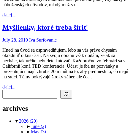
náboženských dôvodov, mladý muž sa…
ďalej...
Myšlienky, ktoré treba ší­riť
July 28, 2010
Iva
Surfovanie
Hneď na úvod sa ospravedlňujem, lebo sa vás práve chystám
okradnúť o kus času. Na svoju obranu však dodám, že ak sa
necháte, tak určite nebudete ľutovať. Každoročne vo februári sa v
Californii koná TED konferencia. Účasť je iba na pozvánky a
prezentujúci majú zhruba 20 minút na to, aby predniesli to, čo majú
na srdci. Témy pokrývajú široký záber, ale čo…
ďalej...
Search
archives
▼
2026
(20)
►
June
(2)
►
May
(3)