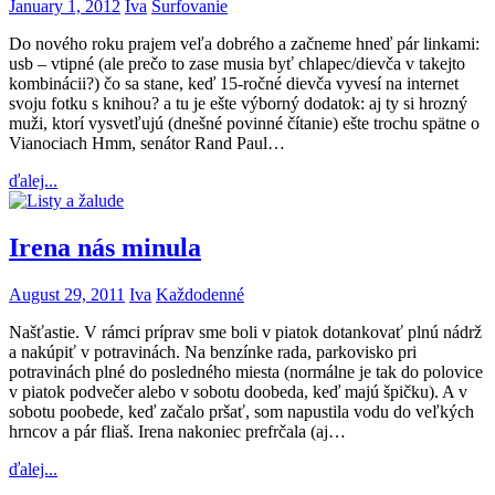
January 1, 2012
Iva
Surfovanie
Do nového roku prajem veľa dobrého a začneme hneď pár linkami:
usb – vtipné (ale prečo to zase musia byť chlapec/dievča v takejto
kombinácii?) čo sa stane, keď 15-ročné dievča vyvesí na internet
svoju fotku s knihou? a tu je ešte výborný dodatok: aj ty si hrozný
muži, ktorí vysvetľujú (dnešné povinné čítanie) ešte trochu spätne o
Vianociach Hmm, senátor Rand Paul…
ďalej...
Irena nás minula
August 29, 2011
Iva
Každodenné
Našťastie. V rámci príprav sme boli v piatok dotankovať plnú nádrž
a nakúpiť v potravinách. Na benzínke rada, parkovisko pri
potravinách plné do posledného miesta (normálne je tak do polovice
v piatok podvečer alebo v sobotu doobeda, keď majú špičku). A v
sobotu poobede, keď začalo pršať, som napustila vodu do veľkých
hrncov a pár fliaš. Irena nakoniec prefrčala (aj…
ďalej...