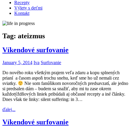
Recepty
Výlety s deťmi
Kontakt
Tag:
ateizmus
Víkendové surfovanie
January 5, 2014
Iva
Surfovanie
Do nového roku všetkým prajem veľa zdaru a kopu splnených
prianí a časom aspoň trochu snehu, keď sme ho už nemali cez
sviatky.
Nie som fanúšikom novoročných predsavzatí, ale jedno
si predsalen dám – budem sa snažiť, aby mi tu zase okrem
každotýždňových liniek pribúdali aj občasné recepty a iné články.
Dnes však tie linky: silent suffering: in 3…
ďalej...
Víkendové surfovanie