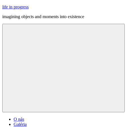
Skip
life in progress
to
imagining objects and moments into existence
content
Menu
O nás
Galéria