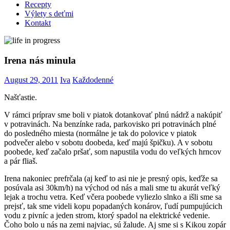
Recepty
Výlety s deťmi
Kontakt
Irena nás minula
August 29, 2011
Iva
Každodenné
Našťastie.
V rámci príprav sme boli v piatok dotankovať plnú nádrž a nakúpiť
v potravinách. Na benzínke rada, parkovisko pri potravinách plné
do posledného miesta (normálne je tak do polovice v piatok
podvečer alebo v sobotu doobeda, keď majú špičku). A v sobotu
poobede, keď začalo pršať, som napustila vodu do veľkých hrncov
a pár fliaš.
Irena nakoniec prefrčala (aj keď to asi nie je presný opis, keďže sa
posúvala asi 30km/h) na východ od nás a mali sme tu akurát veľký
lejak a trochu vetra. Keď včera poobede vyliezlo slnko a išli sme sa
prejsť, tak sme videli kopu popadaných konárov, ľudí pumpujúcich
vodu z pivníc a jeden strom, ktorý spadol na elektrické vedenie.
Čoho bolo u nás na zemi najviac, sú žalude. Aj sme si s Kikou zopár