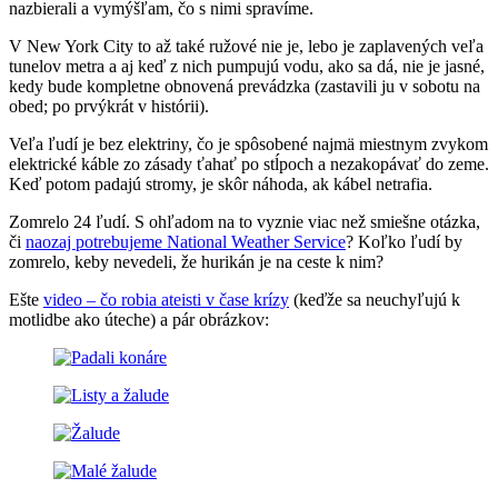
nazbierali a vymýšľam, čo s nimi spravíme.
V New York City to až také ružové nie je, lebo je zaplavených veľa
tunelov metra a aj keď z nich pumpujú vodu, ako sa dá, nie je jasné,
kedy bude kompletne obnovená prevádzka (zastavili ju v sobotu na
obed; po prvýkrát v histórii).
Veľa ľudí je bez elektriny, čo je spôsobené najmä miestnym zvykom
elektrické káble zo zásady ťahať po stĺpoch a nezakopávať do zeme.
Keď potom padajú stromy, je skôr náhoda, ak kábel netrafia.
Zomrelo 24 ľudí. S ohľadom na to vyznie viac než smiešne otázka,
či
naozaj potrebujeme National Weather Service
? Koľko ľudí by
zomrelo, keby nevedeli, že hurikán je na ceste k nim?
Ešte
video – čo robia ateisti v čase krízy
(keďže sa neuchyľujú k
motlidbe ako úteche) a pár obrázkov: