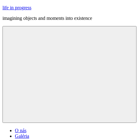
Skip
life in progress
to
imagining objects and moments into existence
content
Menu
O nás
Galéria