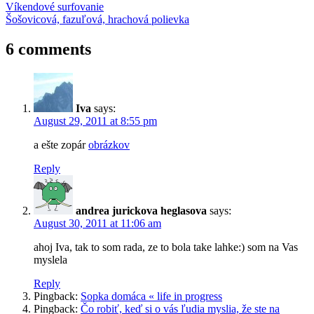
Post
Previous
ateizmus
Víkendové surfovanie
hurikán
Irena
žalude
Post:
Next
Šošovicová, fazuľová, hrachová polievka
navigation
Post:
6 comments
Iva
says:
August 29, 2011 at 8:55 pm
a ešte zopár
obrázkov
Reply
andrea jurickova heglasova
says:
August 30, 2011 at 11:06 am
ahoj Iva, tak to som rada, ze to bola take lahke:) som na Vas
myslela
Reply
Pingback:
Sopka domáca « life in progress
Pingback:
Čo robiť, keď si o vás ľudia myslia, že ste na