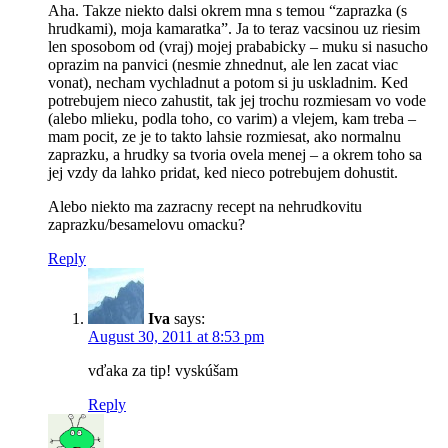
Aha. Takze niekto dalsi okrem mna s temou “zaprazka (s
hrudkami), moja kamaratka”. Ja to teraz vacsinou uz riesim
len sposobom od (vraj) mojej prababicky – muku si nasucho
oprazim na panvici (nesmie zhnednut, ale len zacat viac
vonat), necham vychladnut a potom si ju uskladnim. Ked
potrebujem nieco zahustit, tak jej trochu rozmiesam vo vode
(alebo mlieku, podla toho, co varim) a vlejem, kam treba –
mam pocit, ze je to takto lahsie rozmiesat, ako normalnu
zaprazku, a hrudky sa tvoria ovela menej – a okrem toho sa
jej vzdy da lahko pridat, ked nieco potrebujem dohustit.
Alebo niekto ma zazracny recept na nehrudkovitu
zaprazku/besamelovu omacku?
Reply
Iva
says:
August 30, 2011 at 8:53 pm
vďaka za tip! vyskúšam
Reply