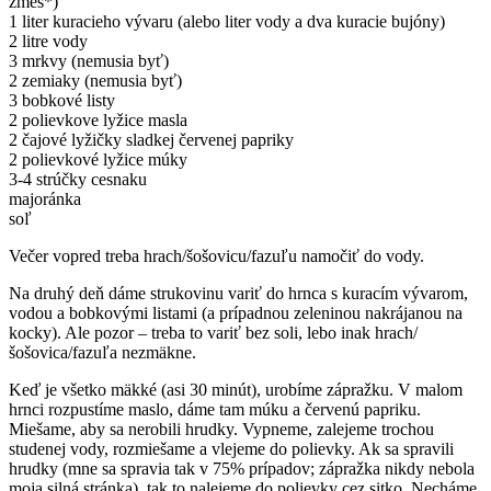
zmes*)
1 liter kuracieho vývaru (alebo liter vody a dva kuracie bujóny)
2 litre vody
3 mrkvy (nemusia byť)
2 zemiaky (nemusia byť)
3 bobkové listy
2 polievkove lyžice masla
2 čajové lyžičky sladkej červenej papriky
2 polievkové lyžice múky
3-4 strúčky cesnaku
majoránka
soľ
Večer vopred treba hrach/šošovicu/fazuľu namočiť do vody.
Na druhý deň dáme strukovinu variť do hrnca s kuracím vývarom,
vodou a bobkovými listami (a prípadnou zeleninou nakrájanou na
kocky). Ale pozor – treba to variť bez soli, lebo inak hrach/
šošovica/fazuľa nezmäkne.
Keď je všetko mäkké (asi 30 minút), urobíme zápražku. V malom
hrnci rozpustíme maslo, dáme tam múku a červenú papriku.
Miešame, aby sa nerobili hrudky. Vypneme, zalejeme trochou
studenej vody, rozmiešame a vlejeme do polievky. Ak sa spravili
hrudky (mne sa spravia tak v 75% prípadov; zápražka nikdy nebola
moja silná stránka), tak to nalejeme do polievky cez sitko. Necháme