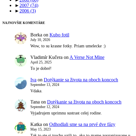
►
2007
(74)
►
2006
(3)
NAJNOVŠIE KOMENTÁRE
Borka
on
Kubo fotil
July 10, 2026
Wow, to su krasne fotky. Priam umelecke :)
Vladimír Kučera
on
A Verse Not Mine
April 25, 2025
To je dobré!
Iva
on
Dotýkanie sa života na oboch koncoch
September 13, 2024
Vdaka.
Tana
on
Dotýkanie sa života na oboch koncoch
September 12, 2024
Vyjadrujem uprimnu sustrast celej rodine.
Katka
on
Odhodlali sme sa na prvé dve fázy
May 15, 2023
Tak to ste si trochu uzili to, ako to mame zorganizovane u