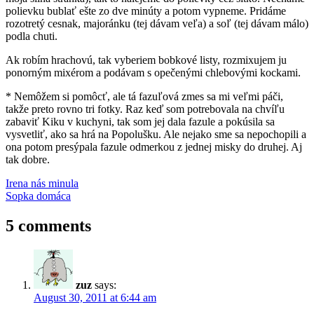
polievku bublať ešte zo dve minúty a potom vypneme. Pridáme
rozotretý cesnak, majoránku (tej dávam veľa) a soľ (tej dávam málo)
podla chuti.
Ak robím hrachovú, tak vyberiem bobkové listy, rozmixujem ju
ponorným mixérom a podávam s opečenými chlebovými kockami.
* Nemôžem si pomôcť, ale tá fazuľová zmes sa mi veľmi páči,
takže preto rovno tri fotky. Raz keď som potrebovala na chvíľu
zabaviť Kiku v kuchyni, tak som jej dala fazule a pokúsila sa
vysvetliť, ako sa hrá na Popolušku. Ale nejako sme sa nepochopili a
ona potom presýpala fazule odmerkou z jednej misky do druhej. Aj
tak dobre.
Post
Previous
fazuľa
Irena nás minula
hrach
polievka
šošovica
Post:
Next
Sopka domáca
navigation
Post:
5 comments
zuz
says:
August 30, 2011 at 6:44 am