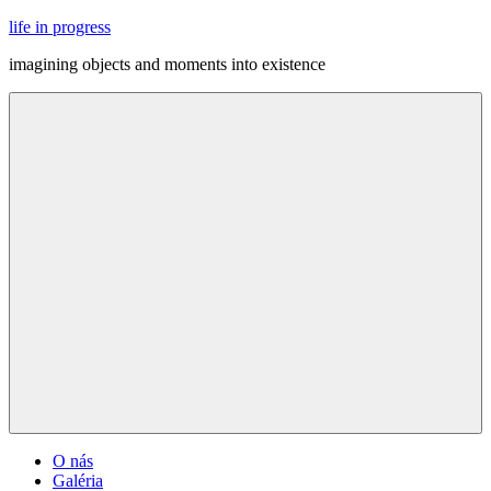
Skip
life in progress
to
imagining objects and moments into existence
content
Menu
O nás
Galéria