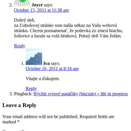
Joyce
says:
October 15, 2011 at 11:38 am
Dobrý deň,
na Ľubošovej stránke som našla odkaz na Vašu webovú
stránku. Chcem poznamenať, že polievka zo zmesi hrachu,
šošovice a fazule sa volá hŕstková. Pekný deň Vám želám.
Reply
Iva
says:
October 16, 2011 at 8:34 am
Vitajte a ďakujem.
Reply
Pingback:
Rýchle syrové pagáčiky (biscuits) « life in progress
Leave a Reply
Your email address will not be published.
Required fields are
marked
*