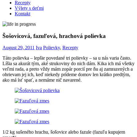
Recepty
Výlety s deťmi
Kontakt
Šošovicová, fazuľová, hrachová polievka
August 29, 2011
Iva
Polievky
,
Recepty
Táto polievka – lepšie povedané tri polievky – sa u nás varia často.
Líšia sa akurát tým, aké strukoviny do nich dám. Kika ich má všetky
veľmi rada, a preto vždy mám zopár porcií pre ňu aj zamrazených a
ohrievam jej ich, keď niekedy prídeme domov len krátko predtým,
ako má ísť spať, a nemáme nič navarené.
1/2 kg sušeného hrachu, šošovice alebo fazule (fazuľu kupujem