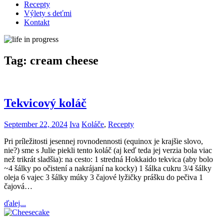
Recepty
Výlety s deťmi
Kontakt
Tag:
cream cheese
Tekvicový koláč
September 22, 2024
Iva
Koláče
,
Recepty
Pri príležitosti jesennej rovnodennosti (equinox je krajšie slovo,
nie?) sme s Julie piekli tento koláč (aj keď teda jej verzia bola viac
než trikrát sladšia): na cesto: 1 stredná Hokkaido tekvica (aby bolo
~4 šálky po očistení a nakrájaní na kocky) 1 šálka cukru 3/4 šálky
oleja 6 vajec 3 šálky múky 3 čajové lyžičky prášku do pečiva 1
čajová…
ďalej...