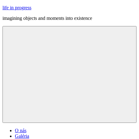
Skip
life in progress
to
imagining objects and moments into existence
content
Menu
O nás
Galéria