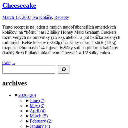
Cheesecake
March 13, 2007
Iva
Koláče
,
Recepty
Tento recept je na jeden z mojich najobľúbenejších amerických
koláčov. na “kôrku”: asi 2 šálky Honey Maid Graham Crackers
rozmrvených na omrvinky (15 ks), alebo 1 a pol balíčka zelených
rodinných BeBe keksov (~230g) 1/2 šálky cukru 1 stick (110g)
rozpusteného masla 1/4 čajovej lyžičky soli na plnku: 5 balíčkov
(každý 8oz) Philadelphia Cream Cheese 1 a 1/2 šálky cukru…
ďalej...
Search
archives
▼
2026
(20)
►
June
(2)
►
May
(3)
►
April
(4)
►
March
(5)
►
February
(2)
►
January
(4)