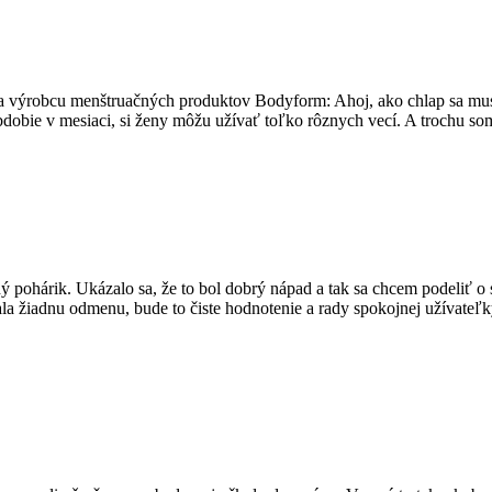
výrobcu menštruačných produktov Bodyform: Ahoj, ako chlap sa musím
bdobie v mesiaci, si ženy môžu užívať toľko rôznych vecí. A trochu so
ý pohárik. Ukázalo sa, že to bol dobrý nápad a tak sa chcem podeliť o
la žiadnu odmenu, bude to čiste hodnotenie a rady spokojnej užívateľk