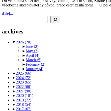
Od včera rána sneží bez prestávky. Vonku je 40 cm snehu, Kikine jasl
všeobecne akceptovateľný dôvod, prečo ostať zašitá doma. O pol dru
ďalej...
Search
archives
▼
2026
(20)
►
June
(2)
►
May
(3)
►
April
(4)
►
March
(5)
►
February
(2)
►
January
(4)
►
2025
(66)
►
2024
(72)
►
2023
(65)
►
2022
(66)
►
2021
(90)
►
2020
(101)
►
2019
(72)
►
2018
(54)
►
2017
(67)