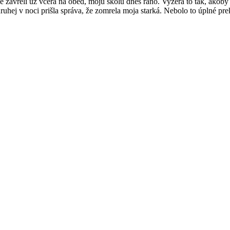
e zavreli už včera na obed, moju školu dnes ráno. Vyzerá to tak, akob
hej v noci prišla správa, že zomrela moja starká. Nebolo to úplné pr