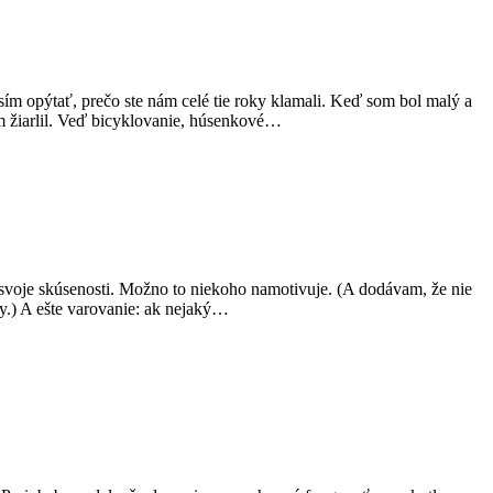
 opýtať, prečo ste nám celé tie roky klamali. Keď som bol malý a
m žiarlil. Veď bicyklovanie, húsenkové…
 svoje skúsenosti. Možno to niekoho namotivuje. (A dodávam, že nie
y.) A ešte varovanie: ak nejaký…