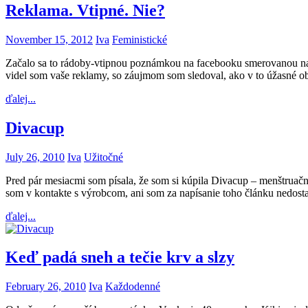
Reklama. Vtipné. Nie?
November 15, 2012
Iva
Feministické
Začalo sa to rádoby-vtipnou poznámkou na facebooku smerovanou na 
videl som vaše reklamy, so záujmom som sledoval, ako v to úžasné o
ďalej...
Divacup
July 26, 2010
Iva
Užitočné
Pred pár mesiacmi som písala, že som si kúpila Divacup – menštruačn
som v kontakte s výrobcom, ani som za napísanie toho článku nedosta
ďalej...
Keď padá sneh a tečie krv a slzy
February 26, 2010
Iva
Každodenné