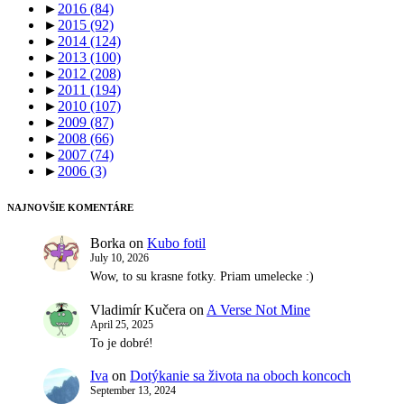
►
2016
(84)
►
2015
(92)
►
2014
(124)
►
2013
(100)
►
2012
(208)
►
2011
(194)
►
2010
(107)
►
2009
(87)
►
2008
(66)
►
2007
(74)
►
2006
(3)
NAJNOVŠIE KOMENTÁRE
Borka
on
Kubo fotil
July 10, 2026
Wow, to su krasne fotky. Priam umelecke :)
Vladimír Kučera
on
A Verse Not Mine
April 25, 2025
To je dobré!
Iva
on
Dotýkanie sa života na oboch koncoch
September 13, 2024