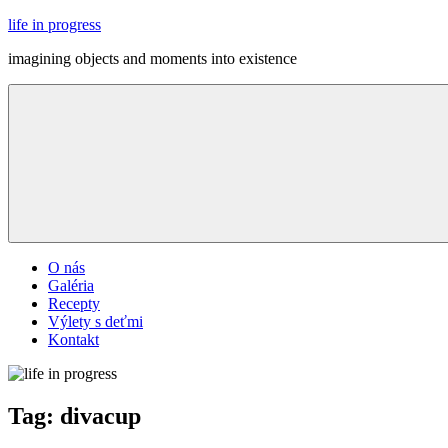
Skip
life in progress
to
imagining objects and moments into existence
content
Menu
O nás
Galéria
Recepty
Výlety s deťmi
Kontakt
Tag:
divacup