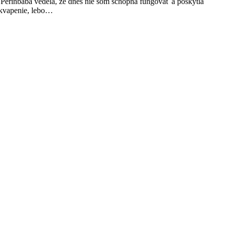
y Perinbaba vedela, že dnes nie som schopná fungovať a poskytla
ekvapenie, lebo…