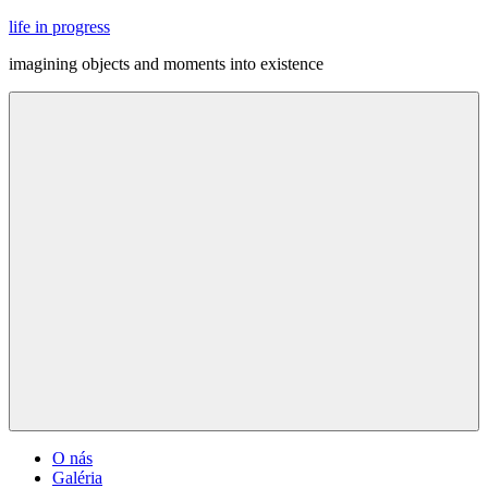
Skip
life in progress
to
imagining objects and moments into existence
content
Menu
O nás
Galéria