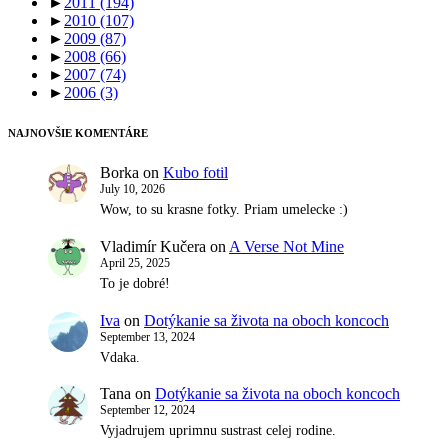
►
2011
(194)
►
2010
(107)
►
2009
(87)
►
2008
(66)
►
2007
(74)
►
2006
(3)
NAJNOVŠIE KOMENTÁRE
Borka
on
Kubo fotil
July 10, 2026
Wow, to su krasne fotky. Priam umelecke :)
Vladimír Kučera
on
A Verse Not Mine
April 25, 2025
To je dobré!
Iva
on
Dotýkanie sa života na oboch koncoch
September 13, 2024
Vdaka.
Tana
on
Dotýkanie sa života na oboch koncoch
September 12, 2024
Vyjadrujem uprimnu sustrast celej rodine.