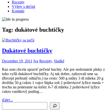
Recepty
Výlety s deťmi
Kontakt
Tag:
dukátové buchtičky
Dukátové buchtičky
December 19, 2011
Iva
Recepty
,
Sladké
Raz som chcela spraviť pečené buchty. Ale pre nedostatok plnky z
toho vyšli dukátové buchtičky. Aj tak dobre, zalizovali sme sa.
(Recept prebratý odtiaľto.) na cesto: 500 g múky 3 dl mlieka 20 g
droždia 50 g cukru 1 vajce štipka soli 2 polievkové lyžice masla +
trochu na potieranie na krém: 6-7 dl mlieka 2 polievkové lyžice
cukru vanilkový puding…
ďalej...
Search