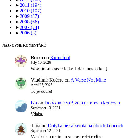
►
2011
(194)
►
2010
(107)
►
2009
(87)
►
2008
(66)
►
2007
(74)
►
2006
(3)
NAJNOVŠIE KOMENTÁRE
Borka
on
Kubo fotil
July 10, 2026
Wow, to su krasne fotky. Priam umelecke :)
Vladimír Kučera
on
A Verse Not Mine
April 25, 2025
To je dobré!
Iva
on
Dotýkanie sa života na oboch koncoch
September 13, 2024
Vdaka.
Tana
on
Dotýkanie sa života na oboch koncoch
September 12, 2024
Vyjadrujem uprimnu sustrast celej rodine.