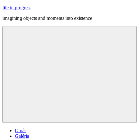
Skip
life in progress
to
imagining objects and moments into existence
content
Menu
O nás
Galéria