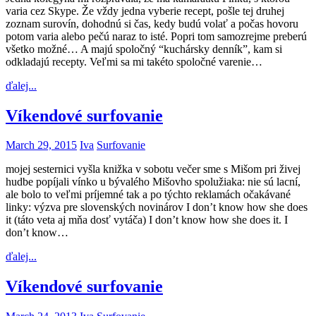
varia cez Skype. Že vždy jedna vyberie recept, pošle tej druhej
zoznam surovín, dohodnú si čas, kedy budú volať a počas hovoru
potom varia alebo pečú naraz to isté. Popri tom samozrejme preberú
všetko možné… A majú spoločný “kuchársky denník”, kam si
odkladajú recepty. Veľmi sa mi takéto spoločné varenie…
ďalej...
Víkendové surfovanie
March 29, 2015
Iva
Surfovanie
mojej sesternici vyšla knižka v sobotu večer sme s Mišom pri živej
hudbe popíjali vínko u bývalého Mišovho spolužiaka: nie sú lacní,
ale bolo to veľmi príjemné tak a po týchto reklamách očakávané
linky: výzva pre slovenských novinárov I don’t know how she does
it (táto veta aj mňa dosť vytáča) I don’t know how she does it. I
don’t know…
ďalej...
Víkendové surfovanie