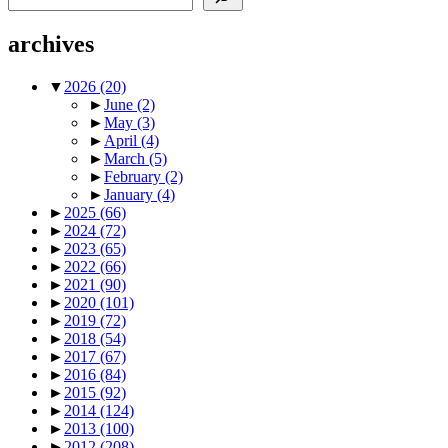
archives
▼
2026
(20)
►
June
(2)
►
May
(3)
►
April
(4)
►
March
(5)
►
February
(2)
►
January
(4)
►
2025
(66)
►
2024
(72)
►
2023
(65)
►
2022
(66)
►
2021
(90)
►
2020
(101)
►
2019
(72)
►
2018
(54)
►
2017
(67)
►
2016
(84)
►
2015
(92)
►
2014
(124)
►
2013
(100)
►
2012
(208)