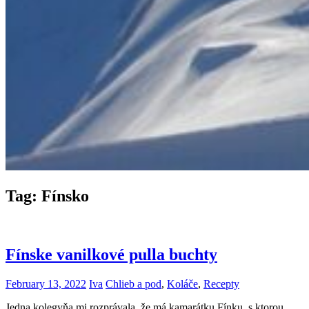
Tag:
Fínsko
Fínske vanilkové pulla buchty
February 13, 2022
Iva
Chlieb a pod
,
Koláče
,
Recepty
Jedna kolegyňa mi rozprávala, že má kamarátku Fínku, s ktorou