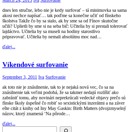
March 24, 2013
Iva
Surfovanie
dnes len stručne, lebo nie je kedy surfovať – tá minimovka sa sama
akosi nechce napísať… tak poďme sa konečne učiť od fínskeho
školstva Takže čo by sa stalo, ak by sme sa od Fínov skutočne
učili? Uplietli by sme si na seba bič: Učitelia by si prestali tolerovať
lajdáctvo. Učitelia by sa museli na hodiny starostlivo
pripravovať. Učitelia by nemali absolútnu moc nad…
ďalej...
Víkendové surfovanie
September 3, 2011
Iva
Surfovanie
ak toto nie je znásilnenie, tak to je nejaká nová vec, čo sa na
znásilnenie tak veľmi podobá, že sa takmer nedajú rozlíšiť ako
zabrániť tomu, aby novinári neprekrúcali vedecké objavy prečo sú
fínske školy úspešné čo robiť so sexistickými inzerátmi a na záver
ešte citát z knihy od Iny May Gaskin: Birth Matters (dvojzmyselný
názov, ktorý znamená ‘Na pôrode…
ďalej...
Search