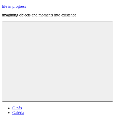
Skip
life in progress
to
imagining objects and moments into existence
content
Menu
O nás
Galéria