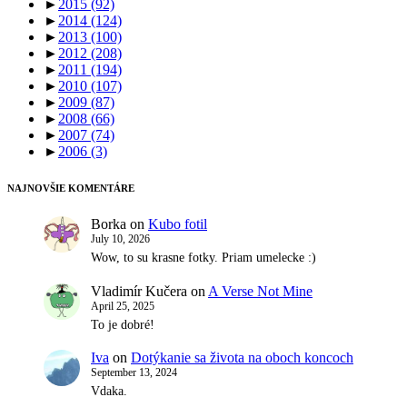
►
2015
(92)
►
2014
(124)
►
2013
(100)
►
2012
(208)
►
2011
(194)
►
2010
(107)
►
2009
(87)
►
2008
(66)
►
2007
(74)
►
2006
(3)
NAJNOVŠIE KOMENTÁRE
Borka
on
Kubo fotil
July 10, 2026
Wow, to su krasne fotky. Priam umelecke :)
Vladimír Kučera
on
A Verse Not Mine
April 25, 2025
To je dobré!
Iva
on
Dotýkanie sa života na oboch koncoch
September 13, 2024
Vdaka.