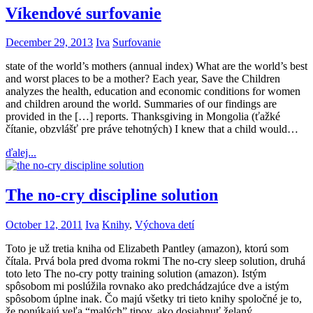
Víkendové surfovanie
December 29, 2013
Iva
Surfovanie
state of the world’s mothers (annual index) What are the world’s best
and worst places to be a mother? Each year, Save the Children
analyzes the health, education and economic conditions for women
and children around the world. Summaries of our findings are
provided in the […] reports. Thanksgiving in Mongolia (ťažké
čítanie, obzvlášť pre práve tehotných) I knew that a child would…
ďalej...
The no-cry discipline solution
October 12, 2011
Iva
Knihy
,
Výchova detí
Toto je už tretia kniha od Elizabeth Pantley (amazon), ktorú som
čítala. Prvá bola pred dvoma rokmi The no-cry sleep solution, druhá
toto leto The no-cry potty training solution (amazon). Istým
spôsobom mi poslúžila rovnako ako predchádzajúce dve a istým
spôsobom úplne inak. Čo majú všetky tri tieto knihy spoločné je to,
že ponúkajú veľa “malých” tipov, ako dosiahnuť želaný…