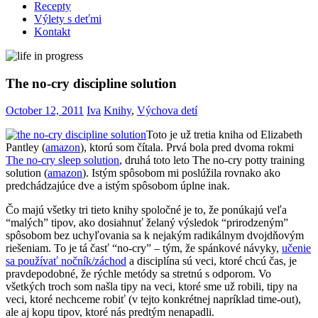
Recepty
Výlety s deťmi
Kontakt
The no-cry discipline solution
October 12, 2011
Iva
Knihy
,
Výchova detí
Toto je už tretia kniha od Elizabeth
Pantley (
amazon
), ktorú som čítala. Prvá bola pred dvoma rokmi
The no-cry sleep solution
, druhá toto leto The no-cry potty training
solution (
amazon
). Istým spôsobom mi poslúžila rovnako ako
predchádzajúce dve a istým spôsobom úplne inak.
Čo majú všetky tri tieto knihy spoločné je to, že ponúkajú veľa
“malých” tipov, ako dosiahnuť želaný výsledok “prirodzeným”
spôsobom bez uchyľovania sa k nejakým radikálnym dvojdňovým
riešeniam. To je tá časť “no-cry” – tým, že spánkové návyky,
učenie
sa používať nočník/záchod
a disciplína sú veci, ktoré chcú čas, je
pravdepodobné, že rýchle metódy sa stretnú s odporom. Vo
všetkých troch som našla tipy na veci, ktoré sme už robili, tipy na
veci, ktoré nechceme robiť (v tejto konkrétnej napríklad time-out),
ale aj kopu tipov, ktoré nás predtým nenapadli.