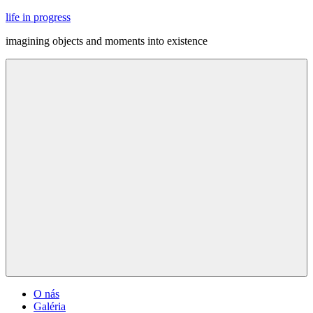
Skip
life in progress
to
imagining objects and moments into existence
content
Menu
O nás
Galéria