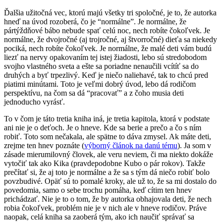
Ďalšia užitočná vec, ktorú majú všetky tri spoločné, je to, že autorka
hneď na úvod rozoberá, čo je “normálne”. Je normálne, že
pártýždňové bábo nebude spať celú noc, nech robíte čokoľvek. Je
normálne, že dvojročné (aj trojročné, aj štvorročné) dieťa sa niekedy
pociká, nech robíte čokoľvek. Je normálne, že malé deti vám budú
liezť na nervy opakovaním tej istej žiadosti, lebo sú stredobodom
svojho vlastného sveta a ešte sa poriadne nenaučili vcítíť sa do
druhých a byť trpezlivý. Keď je niečo naliehavé, tak to chcú pred
piatimi minútami. Toto je veľmi dobrý úvod, lebo dá rodičom
perspektívu, na čom sa dá “pracovať” a z čoho musia deti
jednoducho vyrásť.
To v čom je táto tretia kniha iná, je tretia kapitola, ktorá v podstate
ani nie je o deťoch. Je o hneve. Kde sa berie a prečo a čo s ním
robiť. Toto som nečakala, ale spätne to dáva zmysel. Ak máte deti,
zrejme ten hnev poznáte (
výborný článok na danú tému
). Ja som v
zásade mierumilovný človek, ale veru neviem, či ma niekto dokáže
vytočiť tak ako Kika (pravdepodobne Kubo o pár rokov). Takže
prečítať si, že aj toto je normálne a že sa s tým dá niečo robiť bolo
povzbudivé. Opäť sú to pomalé kroky, ale už to, že sa mi dostalo do
povedomia, samo o sebe trochu pomáha, keď cítim ten hnev
prichádzať. Nie je to o tom, že by autorka obhajovala deti, že nech
robia čokoľvek, problém nie je v nich ale v hneve rodičov. Práve
naopak, celá kniha sa zaoberá tým, ako ich naučiť správať sa