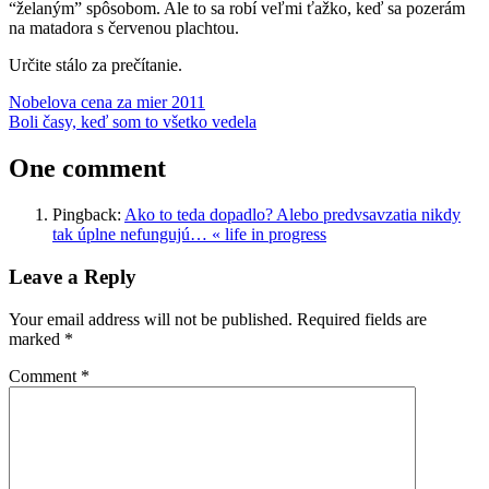
“želaným” spôsobom. Ale to sa robí veľmi ťažko, keď sa pozerám
na matadora s červenou plachtou.
Určite stálo za prečítanie.
Post
Previous
disciplína
Nobelova cena za mier 2011
hnev
knihy
recenzie
výchova
Post:
Next
detí
Boli časy, keď som to všetko vedela
navigation
Post:
One comment
Pingback:
Ako to teda dopadlo? Alebo predvsavzatia nikdy
tak úplne nefungujú… « life in progress
Leave a Reply
Your email address will not be published.
Required fields are
marked
*
Comment
*