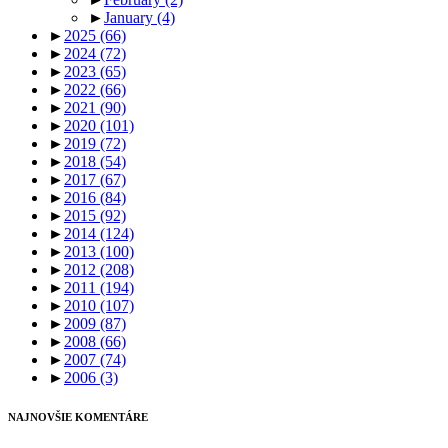
►
January
(4)
►
2025
(66)
►
2024
(72)
►
2023
(65)
►
2022
(66)
►
2021
(90)
►
2020
(101)
►
2019
(72)
►
2018
(54)
►
2017
(67)
►
2016
(84)
►
2015
(92)
►
2014
(124)
►
2013
(100)
►
2012
(208)
►
2011
(194)
►
2010
(107)
►
2009
(87)
►
2008
(66)
►
2007
(74)
►
2006
(3)
NAJNOVŠIE KOMENTÁRE