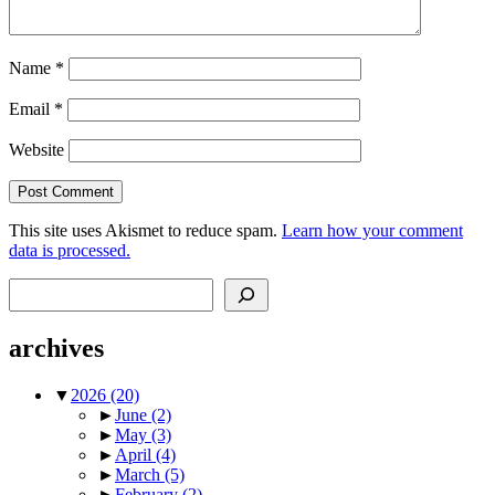
Name
*
Email
*
Website
This site uses Akismet to reduce spam.
Learn how your comment
data is processed.
Search
archives
▼
2026
(20)
►
June
(2)
►
May
(3)
►
April
(4)
►
March
(5)
►
February
(2)