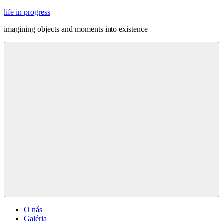
Skip
life in progress
to
imagining objects and moments into existence
content
Menu
O nás
Galéria