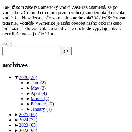
Tak už som zase raz americký vodič. Zase raz znamená, že po
vodičáku z Colorada (mojom prvom vôbec) som tentokrát dostala
vodičák v New Jersey. Čo som naň potrebovala? Vedieť šoférovať
teda nie. Vodičák v Amerike je akási obdoba nášho občianskeho
preukazu. Je to vodičák, čo si od vás v obchode vypýtajú, aby si
overili, že naozaj máte 21 a…
ďalej...
Search
archives
▼
2026
(20)
►
June
(2)
►
May
(3)
►
April
(4)
►
March
(5)
►
February
(2)
►
January
(4)
►
2025
(66)
►
2024
(72)
►
2023
(65)
►
2022
(66)