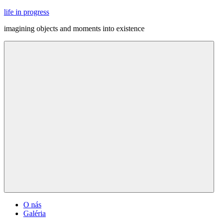
Skip
life in progress
to
imagining objects and moments into existence
content
Menu
O nás
Galéria