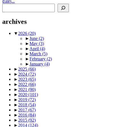
ďalej...
Search
archives
▼
2026
(20)
►
June
(2)
►
May
(3)
►
April
(4)
►
March
(5)
►
February
(2)
►
January
(4)
►
2025
(66)
►
2024
(72)
►
2023
(65)
►
2022
(66)
►
2021
(90)
►
2020
(101)
►
2019
(72)
►
2018
(54)
►
2017
(67)
►
2016
(84)
►
2015
(92)
►
2014
(124)