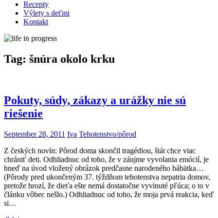
Recepty
Výlety s deťmi
Kontakt
Tag:
šnúra okolo krku
Pokuty, súdy, zákazy a urážky nie sú
riešenie
September 28, 2011
Iva
Tehotenstvo/pôrod
Z českých novín: Pôrod doma skončil tragédiou, štát chce viac
chrániť deti. Odhliadnuc od toho, že v záujme vyvolania emócií, je
hneď na úvod vložený obrázok predčasne narodeného bábätka…
(Pôrody pred ukončeným 37. týždňom tehotenstva nepatria domov,
pretože hrozí, že dieťa ešte nemá dostatočne vyvinuté pľúca; o to v
článku vôbec nešlo.) Odhliadnuc od toho, že moja prvá reakcia, keď
si…