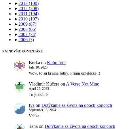
►
2013
(100)
►
2012
(208)
►
2011
(194)
►
2010
(107)
►
2009
(87)
►
2008
(66)
►
2007
(74)
►
2006
(3)
NAJNOVŠIE KOMENTÁRE
Borka
on
Kubo fotil
July 10, 2026
Wow, to su krasne fotky. Priam umelecke :)
Vladimír Kučera
on
A Verse Not Mine
April 25, 2025
To je dobré!
Iva
on
Dotýkanie sa života na oboch koncoch
September 13, 2024
Vdaka.
Tana
on
Dotýkanie sa života na oboch koncoch