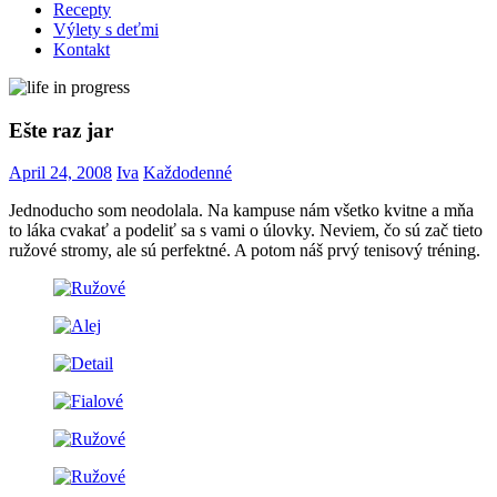
Recepty
Výlety s deťmi
Kontakt
Ešte raz jar
April 24, 2008
Iva
Každodenné
Jednoducho som neodolala. Na kampuse nám všetko kvitne a mňa
to láka cvakať a podeliť sa s vami o úlovky. Neviem, čo sú zač tieto
ružové stromy, ale sú perfektné. A potom náš prvý tenisový tréning.