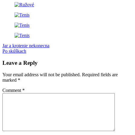
Post
Previous
jar
Jar a krotenie nekonecna
kvety
tenis
Post:
Next
Po skúškach
navigation
Post:
Leave a Reply
Your email address will not be published.
Required fields are
marked
*
Comment
*