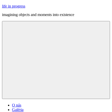
Skip
life in progress
to
imagining objects and moments into existence
content
Menu
O nás
Galéria